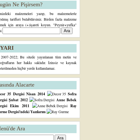
ugün Ne Pişirsem?
inizdeki malzemeleri yazıp, bu malzemelerle
pılmış tarifleri bulabilirsiniz. Birden fazla malzeme
rmek için araya (+)işareti koyun. "Peynir+yufka"
bi
YARI
2007-2022; Bu sitede yayınlanan tüm metin ve
toğrafların her hakkı saklıdır. İzinsiz ve kaynak
sterilmeden hiçbir yerde kullanılamaz.
asında Alacarte
cor 35 Dergisi Nisan 2014
Sofra
rgisi Şubat 2012
Anne Bebek
ergisi Ekim 2011
Ray
rme Dergisi'ndeki Yazılarım
enü'de Ara