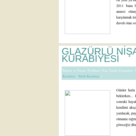
2011 bana h
annesi olma
karşılamak üz
daveti olan so
GLAZÜRLÜ NİŞ
KURABİYESİ
Pişiren ve Yazan:
Neslihan
| Yazı Tarihi: Çarşamba, 
Kurabiye
,
Süslü Kurabiye
|
Günler hızla
beklerken..
sonraki hayat
kendimi akış
yazılacak, pa
olmama rağmen
göreceğiz:)Bu