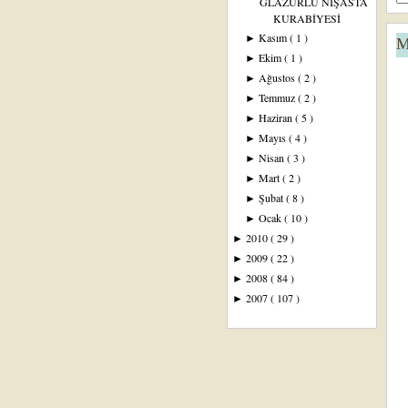
GLAZÜRLÜ NİŞASTA
KURABİYESİ
Kasım
( 1 )
►
M
Ekim
( 1 )
►
Ağustos
( 2 )
►
Temmuz
( 2 )
►
Haziran
( 5 )
►
Mayıs
( 4 )
►
Nisan
( 3 )
►
Mart
( 2 )
►
Şubat
( 8 )
►
Ocak
( 10 )
►
2010
( 29 )
►
2009
( 22 )
►
2008
( 84 )
►
2007
( 107 )
►