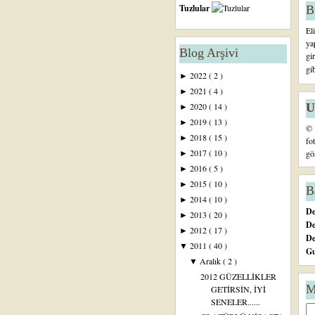
Tuzlular
B
El
ya
Blog Arşivi
gi
gi
2022
( 2 )
►
2021
( 4 )
►
U
2020
( 14 )
►
2019
( 13 )
►
© 
2018
( 15 )
►
fo
2017
( 10 )
gö
►
2016
( 5 )
►
2015
( 10 )
►
B
2014
( 10 )
►
De
2013
( 20 )
►
De
2012
( 17 )
►
D
2011
( 40 )
▼
Gu
Aralık
( 2 )
▼
2012 GÜZELLİKLER
M
GETİRSİN, İYİ
SENELER......