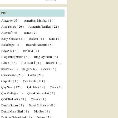
enü
Alacarte
( 35 )
Amerikan Mutfağı
( 1 )
Ana Yemek
( 26 )
Annem'in Tarifleri
( 22 )
Aperatif
( 43 )
armut
( 2 )
Baby Shower
( 5 )
Badem
( 4 )
Balık
( 1 )
Balkabağı
( 11 )
Basında Alacarte
( 5 )
Beyaz Et
( 4 )
Bisküvi
( 7 )
Blog Buluşmaları
( 6 )
Blog Oyunları
( 2 )
Börek
( 27 )
BROKOLİ
( 1 )
Browni
( 3 )
brownie
( 1 )
bulgur
( 6 )
Ceviz
( 15 )
Cheesecake
( 23 )
Corba
( 21 )
Cupcake
( 1 )
Çay Keyfi
( 124 )
Çay Saati
( 125 )
Çikolata
( 28 )
Çilek
( 9 )
Çin Mutfağı
( 1 )
Çocuk Yemekleri
( 3 )
ÇORBALAR
( 21 )
Çörek
( 11 )
Damla Sakızı
( 3 )
Davet Sofraları
( 41 )
Deniz Mahsülleri
( 1 )
Dip Sos
( 4 )
Doğum Gelenekleri
( 1 )
Dolma
( 7 )