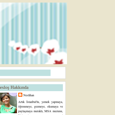
esloş Hakkında
Neslihan
Artık İstanbul'lu, yemek yapmaya,
öğrenmeye, gezmeye, okumaya ve
paylaşmaya meraklı, MSA mezunu,