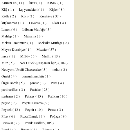
Kırmızı Et
( 13 )
kısır
( 1 )
KISIR
( 1 )
KIŞ
( 1 )
kış yemekleri
( 1 )
Kişler
( 8 )
Köfte
( 2 )
Köri
( 2 )
Kurabiye
( 37 )
kuşkonmaz
( 1 )
Lavanta
( 1 )
Likör
( 4 )
Limon
( 9 )
Lübnan Mutfağı
( 3 )
Mahlep
( 1 )
Makarna
( 3 )
Mekan Tanıtımları
( 3 )
Meksika Mutfağı
( 2 )
Meyve Kurabiye
( 1 )
Mezeler
( 57 )
mısır
( 1 )
Milföy
( 5 )
Muffin
( 13 )
Muz
( 5 )
Nes Ouick (Çalışanlar İçin)
( 102 )
Newyork Usulü Cheesecake
( 5 )
nohut
( 2 )
Omlet
( 4 )
osmanlı mutfağı
( 1 )
Örgü Börek
( 5 )
pancar
( 3 )
Parti
( 4 )
parti tarifleri
( 3 )
Pastalar
( 23 )
pastırma
( 2 )
Patates
( 15 )
Patlıcan
( 10 )
peçete
( 9 )
Peçete Katlama
( 9 )
Peykek
( 12 )
Peynir
( 10 )
Pırasa
( 3 )
Pilav
( 6 )
Pizza Ekmek
( 1 )
Poğaça
( 9 )
Portakal
( 7 )
Pratik Tarifler
( 105 )
Reçel
( 4 )
Revani
( 1 )
Risotto
( 1 )