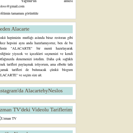
Yağmur'un annesi
sloss@gmail.com
ofilimin tamamını görüntüle
eden Alacarte
nkü hepimizin mutfağı aslında biraz restoran gibi
dece hepsini aynı anda hazırlamıyoruz, ben de bu
denle "ALACARTE" bir menü hazırlayarak
tediğiniz yiyecek ve içecekleri seçmenizi ve kendi
tfağınızda denemenizi istedim. Daha çok sağlıklı
mek tarifleri paylaşmak istiyorum, ama elbette tatlı
çamak tarifleri de bulunacak çünkü blogum
LACARTE" ve seçim size ait.
nstagram'da AlacartebyNeslos
zman TV'deki Videolu Tariflerim