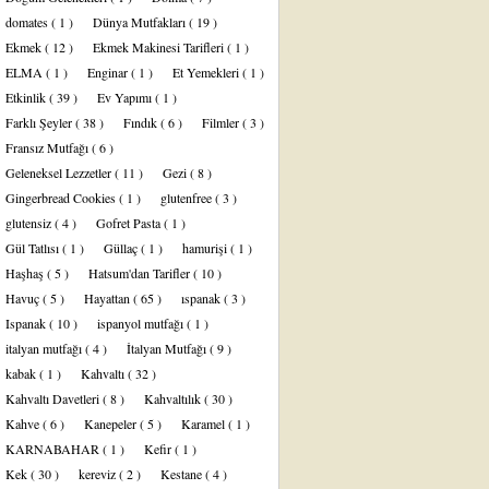
domates
( 1 )
Dünya Mutfakları
( 19 )
Ekmek
( 12 )
Ekmek Makinesi Tarifleri
( 1 )
ELMA
( 1 )
Enginar
( 1 )
Et Yemekleri
( 1 )
Etkinlik
( 39 )
Ev Yapımı
( 1 )
Farklı Şeyler
( 38 )
Fındık
( 6 )
Filmler
( 3 )
Fransız Mutfağı
( 6 )
Geleneksel Lezzetler
( 11 )
Gezi
( 8 )
Gingerbread Cookies
( 1 )
glutenfree
( 3 )
glutensiz
( 4 )
Gofret Pasta
( 1 )
Gül Tatlısı
( 1 )
Güllaç
( 1 )
hamurişi
( 1 )
Haşhaş
( 5 )
Hatsum'dan Tarifler
( 10 )
Havuç
( 5 )
Hayattan
( 65 )
ıspanak
( 3 )
Ispanak
( 10 )
ispanyol mutfağı
( 1 )
italyan mutfağı
( 4 )
İtalyan Mutfağı
( 9 )
kabak
( 1 )
Kahvaltı
( 32 )
Kahvaltı Davetleri
( 8 )
Kahvaltılık
( 30 )
Kahve
( 6 )
Kanepeler
( 5 )
Karamel
( 1 )
KARNABAHAR
( 1 )
Kefir
( 1 )
Kek
( 30 )
kereviz
( 2 )
Kestane
( 4 )