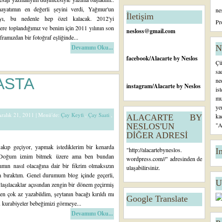
tl
ayatımın en değerli şeyini verdi, Yağmur'un
ne
ar
İletişim
yı, bu nedenle hep özel kalacak. 2012'yi
Ö
Pr
ere toplandığımız ve benim için 2011 yılının son
n
nesloss@gmail.com
framızdan bir fotoğraf eşliğinde...
c
e
N
Devamını Oku...
ki
facebook
/Alacarte by Neslos
Çü
K
sa
a
ASTA
ne
yı
instagram
/Alacarte by Neslos
is
tl
mu
ar
ye
Aralık 21, 2011 |
Menü'de:
Çay Keyfi
,
Çay Saati
,
ka
ALACARTE BY
"A
NESLOS'UN
DİĞER ADRESİ
 akıp geçiyor, yapmak istediklerim bir kenarda
"
http://alacartebyneslos.
I
. Doğum iznim bitmek üzere ama ben bundan
wordpress.com/
/" adresinden de
ımın nasıl olacağına dair bir fikrim olmaksızın
ulaşabilirsiniz.
a bıraktım. Genel durumum blog içinde geçerli,
U
ylaşılacaklar açısından zengin bir dönem geçirmiş
 çok az yazabildim, şeytanın bacağı kırıldı mı
Google Translate
 kurabiyeler bebeğimizi görmeye...
Devamını Oku...