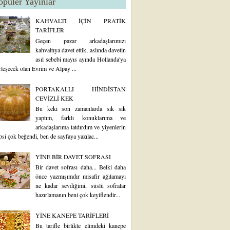
opüler Yayınlar
KAHVALTI İÇİN PRATİK
TARİFLER
Geçen pazar arkadaşlarımızı
kahvaltıya davet ettik, aslında davetin
asıl sebebi mayıs ayında Hollanda'ya
rleşecek olan Evrim ve Alpay ...
PORTAKALLI HİNDİSTAN
CEVİZLİ KEK
Bu keki son zamanlarda sık sık
yaptım, farklı konuklarıma ve
arkadaşlarıma tatdırdım ve yiyenlerin
psi çok beğendi, ben de sayfaya yazılac...
YİNE BİR DAVET SOFRASI
Bir davet sofrası daha... Belki daha
önce yazmışımdır misafir ağılamayı
ne kadar sevdiğimi, süslü sofralar
hazırlamanın beni çok keyiflendir...
YİNE KANEPE TARİFLERİ
Bu tarifle birlikte elimdeki kanepe