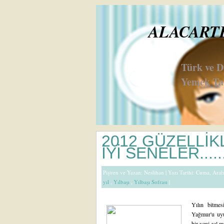
ALACARTE 
Türk ve 
Yemek Tar
2012 GÜZELLİK
İYİ SENELER.....
Pişiren ve Yazan:
Neslihan
| Yazı Tarihi: Cuma, Aral
yıl
,
Yılbaşı
,
Yılbaşı Sofrası
|
Yılın bitme
Yağmur'u uyu
bir yeni yıl 