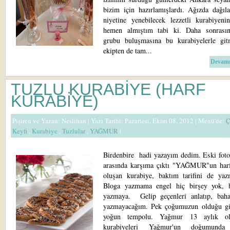
bizim için hazırlamışlardı. Ağızda dağıla
niyetine yenebilecek lezzetli kurabiyenin
hemen almıştım tabi ki. Daha sonrası
grubu buluşmasına bu kurabiyelerle gi
ekipten de tam...
Devamı
TUZLU KURABİYE (HARF
KURABİYE)
Pişiren ve Yazan:
Neslihan
| Yazı Tarihi: Pazartesi, Ekim 08, 2012 |
Menü'de:
Ç
Keyfi
,
Kurabiye
,
Tuzlular
,
YAĞMUR
|
Birdenbire hadi yazayım dedim. Eski fotoğ
arasında karşıma çıktı "YAĞMUR"un harf
oluşan kurabiye, baktım tarifini de yazm
Bloga yazmama engel hiç birşey yok, 
yazmaya. Gelip geçenleri anlatıp, baha
yazmayacağım. Pek çoğumuzun olduğu gi
yoğun tempolu. Yağmur 13 aylık o
kurabiyeleri Yağmur'un doğumunda