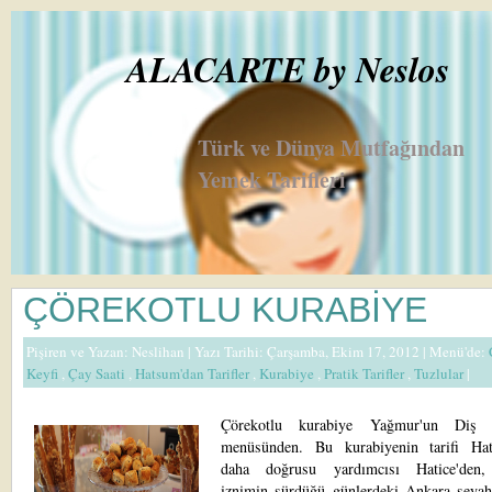
ALACARTE by Neslos
Türk ve Dünya Mutfağından
Yemek Tarifleri
ÇÖREKOTLU KURABİYE
Pişiren ve Yazan:
Neslihan
| Yazı Tarihi: Çarşamba, Ekim 17, 2012 |
Menü'de:
Keyfi
,
Çay Saati
,
Hatsum'dan Tarifler
,
Kurabiye
,
Pratik Tarifler
,
Tuzlular
|
Çörekotlu kurabiye Yağmur'un Diş 
menüsünden. Bu kurabiyenin tarifi Ha
daha doğrusu yardımcısı Hatice'den
iznimin sürdüğü günlerdeki Ankara seyah