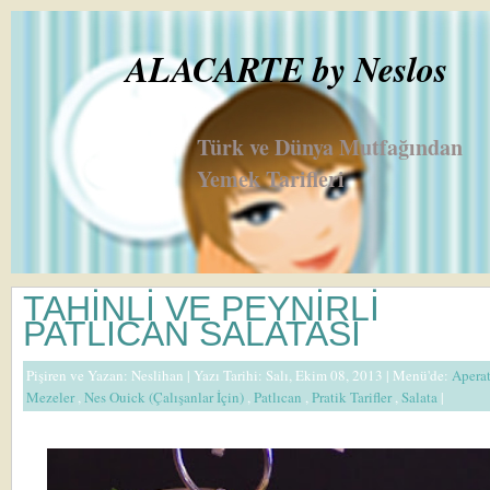
ALACARTE by Neslos
Türk ve Dünya Mutfağından
Yemek Tarifleri
TAHİNLİ VE PEYNİRLİ
PATLICAN SALATASI
Pişiren ve Yazan:
Neslihan
| Yazı Tarihi: Salı, Ekim 08, 2013 |
Menü'de:
Apera
Mezeler
,
Nes Ouick (Çalışanlar İçin)
,
Patlıcan
,
Pratik Tarifler
,
Salata
|