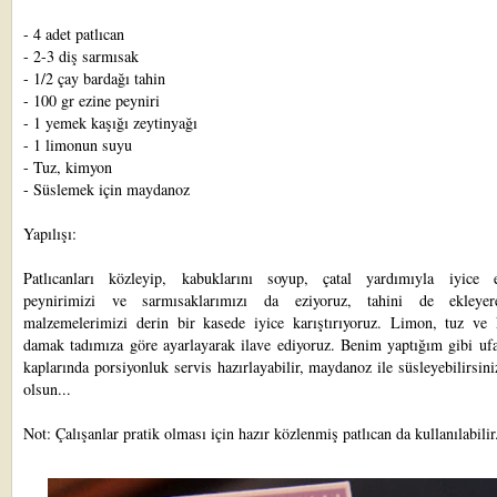
- 4 adet patlıcan
- 2-3 diş sarmısak
- 1/2 çay bardağı tahin
- 100 gr ezine peyniri
- 1 yemek kaşığı zeytinyağı
- 1 limonun suyu
- Tuz, kimyon
- Süslemek için maydanoz
Yapılışı:
Patlıcanları közleyip, kabuklarını soyup, çatal yardımıyla iyice e
peynirimizi ve sarmısaklarımızı da eziyoruz, tahini de ekleye
malzemelerimizi derin bir kasede iyice karıştırıyoruz. Limon, tuz ve
damak tadımıza göre ayarlayarak ilave ediyoruz. Benim yaptığım gibi ufa
kaplarında porsiyonluk servis hazırlayabilir, maydanoz ile süsleyebilirsini
olsun...
Not: Çalışanlar pratik olması için hazır közlenmiş patlıcan da kullanılabilir