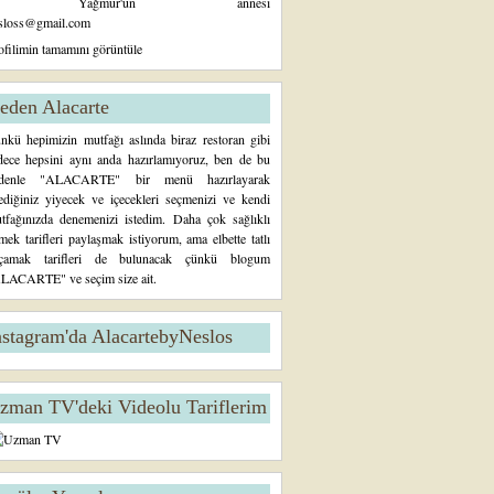
Yağmur'un annesi
sloss@gmail.com
ofilimin tamamını görüntüle
eden Alacarte
nkü hepimizin mutfağı aslında biraz restoran gibi
dece hepsini aynı anda hazırlamıyoruz, ben de bu
denle "ALACARTE" bir menü hazırlayarak
tediğiniz yiyecek ve içecekleri seçmenizi ve kendi
tfağınızda denemenizi istedim. Daha çok sağlıklı
mek tarifleri paylaşmak istiyorum, ama elbette tatlı
çamak tarifleri de bulunacak çünkü blogum
LACARTE" ve seçim size ait.
nstagram'da AlacartebyNeslos
zman TV'deki Videolu Tariflerim