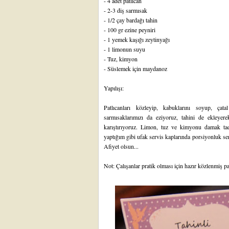
- 4 adet patlıcan
- 2-3 diş sarmısak
- 1/2 çay bardağı tahin
- 100 gr ezine peyniri
- 1 yemek kaşığı zeytinyağı
- 1 limonun suyu
- Tuz, kimyon
- Süslemek için maydanoz
Yapılışı:
Patlıcanları közleyip, kabuklarını soyup, çat
sarmısaklarımızı da eziyoruz, tahini de ekleyer
karıştırıyoruz. Limon, tuz ve kimyonu damak ta
yaptığım gibi ufak servis kaplarında porsiyonluk serv
Afiyet olsun...
Not: Çalışanlar pratik olması için hazır közlenmiş pat