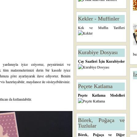
Kekler - Muffinler
Kek ve Muffin Tarifleri
Kurabiye Dosyası
bu
Çay Saatleri İçin Kurabiyeler
al yardımıyla iyice eziyoruz, peynirimizi ve
ek tüm malzemelerimizi derin bir kasede iyice
İ
dımıza göre ayarlayarak ilave ediyoruz. Benim
is hazırlayabilir, maydanoz ile süsleyebilirsiniz.
Peçete Katlama
Peçete Katlama Modelleri
lıcan da kullanılabilir.
Börek, Poğaça ve
Tuzlular
Börek, Poğaça ve Diğer