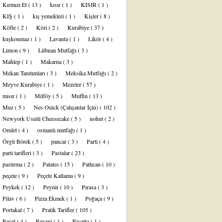
Kırmızı Et
( 13 )
kısır
( 1 )
KISIR
( 1 )
KIŞ
( 1 )
kış yemekleri
( 1 )
Kişler
( 8 )
Köfte
( 2 )
Köri
( 2 )
Kurabiye
( 37 )
kuşkonmaz
( 1 )
Lavanta
( 1 )
Likör
( 4 )
Limon
( 9 )
Lübnan Mutfağı
( 3 )
Mahlep
( 1 )
Makarna
( 3 )
Mekan Tanıtımları
( 3 )
Meksika Mutfağı
( 2 )
Meyve Kurabiye
( 1 )
Mezeler
( 57 )
mısır
( 1 )
Milföy
( 5 )
Muffin
( 13 )
Muz
( 5 )
Nes Ouick (Çalışanlar İçin)
( 102 )
Newyork Usulü Cheesecake
( 5 )
nohut
( 2 )
Omlet
( 4 )
osmanlı mutfağı
( 1 )
Örgü Börek
( 5 )
pancar
( 3 )
Parti
( 4 )
parti tarifleri
( 3 )
Pastalar
( 23 )
pastırma
( 2 )
Patates
( 15 )
Patlıcan
( 10 )
peçete
( 9 )
Peçete Katlama
( 9 )
Peykek
( 12 )
Peynir
( 10 )
Pırasa
( 3 )
Pilav
( 6 )
Pizza Ekmek
( 1 )
Poğaça
( 9 )
Portakal
( 7 )
Pratik Tarifler
( 105 )
Reçel
( 4 )
Revani
( 1 )
Risotto
( 1 )