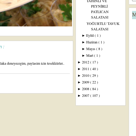
TAHİNLİ VE
PEYNİRLİ
PATLICAN
M
SALATASI
YOĞURTLU TAVUK
SALATASI
Eylül
( 1 )
►
Haziran
( 1 )
►
n :
Mayıs
( 8 )
►
Mart
( 1 )
►
2012
( 17 )
►
aka deneyecegim, paylasim icin tesekkürler..
2011
( 40 )
►
2010
( 29 )
►
2009
( 22 )
►
2008
( 84 )
►
2007
( 107 )
►