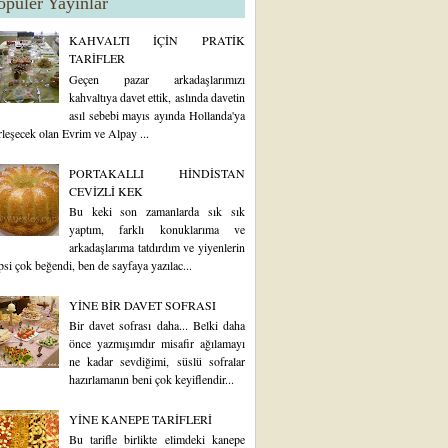
opüler Yayınlar
KAHVALTI İÇİN PRATİK
TARİFLER
Geçen pazar arkadaşlarımızı
kahvaltıya davet ettik, aslında davetin
asıl sebebi mayıs ayında Hollanda'ya
rleşecek olan Evrim ve Alpay ...
PORTAKALLI HİNDİSTAN
CEVİZLİ KEK
Bu keki son zamanlarda sık sık
yaptım, farklı konuklarıma ve
arkadaşlarıma tatdırdım ve yiyenlerin
psi çok beğendi, ben de sayfaya yazılac...
YİNE BİR DAVET SOFRASI
Bir davet sofrası daha... Belki daha
önce yazmışımdır misafir ağılamayı
ne kadar sevdiğimi, süslü sofralar
hazırlamanın beni çok keyiflendir...
YİNE KANEPE TARİFLERİ
Bu tarifle birlikte elimdeki kanepe