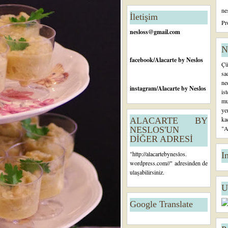
n
ne
c
İletişim
e
Pr
ki
nesloss@gmail.com
K
a
N
yı
facebook
/Alacarte by Neslos
Çü
t
sa
ne
instagram
/Alacarte by Neslos
is
mu
ye
ka
ALACARTE BY
"A
NESLOS'UN
DİĞER ADRESİ
"
http://alacartebyneslos.
I
wordpress.com/
/" adresinden de
ulaşabilirsiniz.
U
Google Translate