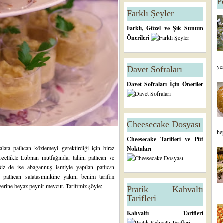
P
Farklı Şeyler
Farklı, Güzel ve Şık Sunum
Önerileri
ye
Davet Sofraları
Davet Sofraları İçin Öneriler
Cheesecake Dosyası
he
Cheesecake Tarifleri ve Püf
ata patlıcan közlemeyi gerektirdiği için biraz
Noktaları
özellikle Lübnan mutfağında, tahin, patlıcan ve
iz de ise abagannuş ismiyle yapılan patlıcan
 patlıcan salatasıninkine yakın, benim tarifim
yerine beyaz peynir mevcut. Tarifimiz şöyle;
Pratik Kahvaltı
Tarifleri
Kahvaltı Tarifleri