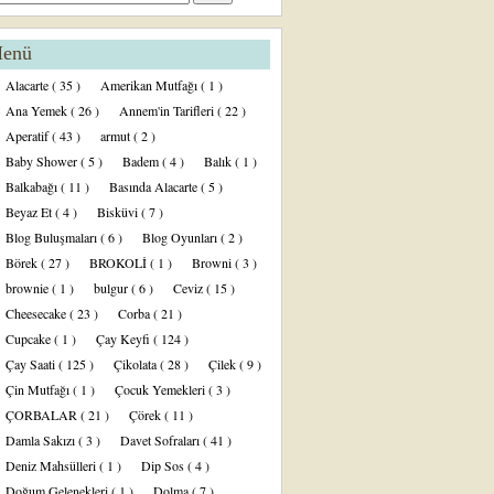
enü
Alacarte
( 35 )
Amerikan Mutfağı
( 1 )
Ana Yemek
( 26 )
Annem'in Tarifleri
( 22 )
Aperatif
( 43 )
armut
( 2 )
Baby Shower
( 5 )
Badem
( 4 )
Balık
( 1 )
Balkabağı
( 11 )
Basında Alacarte
( 5 )
Beyaz Et
( 4 )
Bisküvi
( 7 )
Blog Buluşmaları
( 6 )
Blog Oyunları
( 2 )
Börek
( 27 )
BROKOLİ
( 1 )
Browni
( 3 )
brownie
( 1 )
bulgur
( 6 )
Ceviz
( 15 )
Cheesecake
( 23 )
Corba
( 21 )
Cupcake
( 1 )
Çay Keyfi
( 124 )
Çay Saati
( 125 )
Çikolata
( 28 )
Çilek
( 9 )
Çin Mutfağı
( 1 )
Çocuk Yemekleri
( 3 )
ÇORBALAR
( 21 )
Çörek
( 11 )
Damla Sakızı
( 3 )
Davet Sofraları
( 41 )
Deniz Mahsülleri
( 1 )
Dip Sos
( 4 )
Doğum Gelenekleri
( 1 )
Dolma
( 7 )