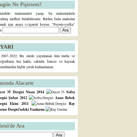
ugün Ne Pişirsem?
inizdeki malzemeleri yazıp, bu malzemelerle
pılmış tarifleri bulabilirsiniz. Birden fazla malzeme
rmek için araya (+)işareti koyun. "Peynir+yufka"
bi
YARI
2007-2022; Bu sitede yayınlanan tüm metin ve
toğrafların her hakkı saklıdır. İzinsiz ve kaynak
sterilmeden hiçbir yerde kullanılamaz.
asında Alacarte
cor 35 Dergisi Nisan 2014
Sofra
rgisi Şubat 2012
Anne Bebek
ergisi Ekim 2011
Ray
rme Dergisi'ndeki Yazılarım
enü'de Ara