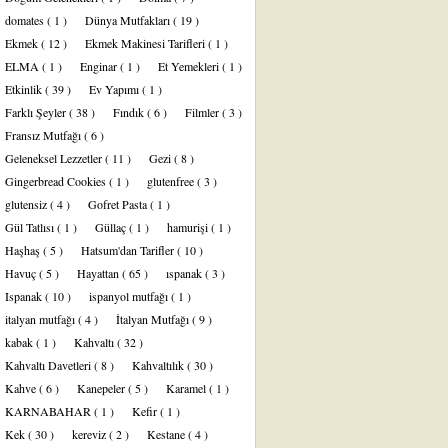
domates
( 1 )
Dünya Mutfakları
( 19 )
Ekmek
( 12 )
Ekmek Makinesi Tarifleri
( 1 )
ELMA
( 1 )
Enginar
( 1 )
Et Yemekleri
( 1 )
Etkinlik
( 39 )
Ev Yapımı
( 1 )
Farklı Şeyler
( 38 )
Fındık
( 6 )
Filmler
( 3 )
Fransız Mutfağı
( 6 )
Geleneksel Lezzetler
( 11 )
Gezi
( 8 )
Gingerbread Cookies
( 1 )
glutenfree
( 3 )
glutensiz
( 4 )
Gofret Pasta
( 1 )
Gül Tatlısı
( 1 )
Güllaç
( 1 )
hamurişi
( 1 )
Haşhaş
( 5 )
Hatsum'dan Tarifler
( 10 )
Havuç
( 5 )
Hayattan
( 65 )
ıspanak
( 3 )
Ispanak
( 10 )
ispanyol mutfağı
( 1 )
italyan mutfağı
( 4 )
İtalyan Mutfağı
( 9 )
kabak
( 1 )
Kahvaltı
( 32 )
Kahvaltı Davetleri
( 8 )
Kahvaltılık
( 30 )
Kahve
( 6 )
Kanepeler
( 5 )
Karamel
( 1 )
KARNABAHAR
( 1 )
Kefir
( 1 )
Kek
( 30 )
kereviz
( 2 )
Kestane
( 4 )