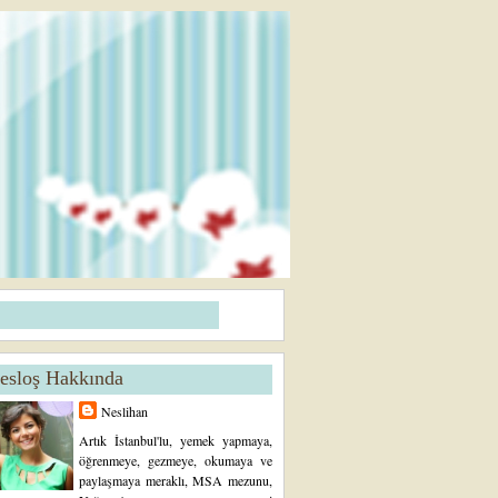
esloş Hakkında
Neslihan
Artık İstanbul'lu, yemek yapmaya,
öğrenmeye, gezmeye, okumaya ve
paylaşmaya meraklı, MSA mezunu,