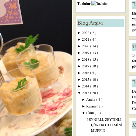
Tuzlular
B
El
ya
Blog Arşivi
gi
gi
2022
( 2 )
►
2021
( 4 )
►
U
2020
( 14 )
►
2019
( 13 )
►
© 
2018
( 15 )
►
fo
2017
( 10 )
gö
►
2016
( 5 )
►
2015
( 10 )
►
B
2014
( 10 )
►
De
2013
( 20 )
▼
De
Aralık
( 4 )
►
D
Kasım
( 2 )
►
Gu
Ekim
( 3 )
▼
PEYNİRLİ, ZEYTİNLİ,
M
ÇÖREKOTLU MİNİ
MUFFİN