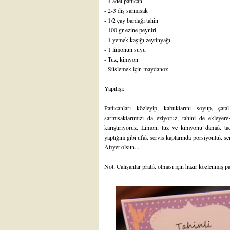
- 4 adet patlıcan
- 2-3 diş sarmısak
- 1/2 çay bardağı tahin
- 100 gr ezine peyniri
- 1 yemek kaşığı zeytinyağı
- 1 limonun suyu
- Tuz, kimyon
- Süslemek için maydanoz
Yapılışı:
Patlıcanları közleyip, kabuklarını soyup, çat
sarmısaklarımızı da eziyoruz, tahini de ekleyer
karıştırıyoruz. Limon, tuz ve kimyonu damak ta
yaptığım gibi ufak servis kaplarında porsiyonluk serv
Afiyet olsun...
Not: Çalışanlar pratik olması için hazır közlenmiş pat