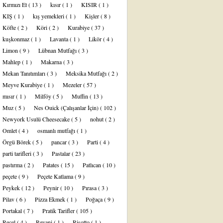
Kırmızı Et
( 13 )
kısır
( 1 )
KISIR
( 1 )
KIŞ
( 1 )
kış yemekleri
( 1 )
Kişler
( 8 )
Köfte
( 2 )
Köri
( 2 )
Kurabiye
( 37 )
kuşkonmaz
( 1 )
Lavanta
( 1 )
Likör
( 4 )
Limon
( 9 )
Lübnan Mutfağı
( 3 )
Mahlep
( 1 )
Makarna
( 3 )
Mekan Tanıtımları
( 3 )
Meksika Mutfağı
( 2 )
Meyve Kurabiye
( 1 )
Mezeler
( 57 )
mısır
( 1 )
Milföy
( 5 )
Muffin
( 13 )
Muz
( 5 )
Nes Ouick (Çalışanlar İçin)
( 102 )
Newyork Usulü Cheesecake
( 5 )
nohut
( 2 )
Omlet
( 4 )
osmanlı mutfağı
( 1 )
Örgü Börek
( 5 )
pancar
( 3 )
Parti
( 4 )
parti tarifleri
( 3 )
Pastalar
( 23 )
pastırma
( 2 )
Patates
( 15 )
Patlıcan
( 10 )
peçete
( 9 )
Peçete Katlama
( 9 )
Peykek
( 12 )
Peynir
( 10 )
Pırasa
( 3 )
Pilav
( 6 )
Pizza Ekmek
( 1 )
Poğaça
( 9 )
Portakal
( 7 )
Pratik Tarifler
( 105 )
Reçel
( 4 )
Revani
( 1 )
Risotto
( 1 )