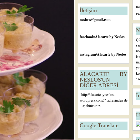
n
ne
c
İletişim
e
Pr
ki
nesloss@gmail.com
K
a
N
yı
facebook
/Alacarte by Neslos
Çü
t
sa
ne
instagram
/Alacarte by Neslos
is
mu
ye
ka
ALACARTE BY
"A
NESLOS'UN
DİĞER ADRESİ
"
http://alacartebyneslos.
I
wordpress.com/
/" adresinden de
ulaşabilirsiniz.
U
Google Translate