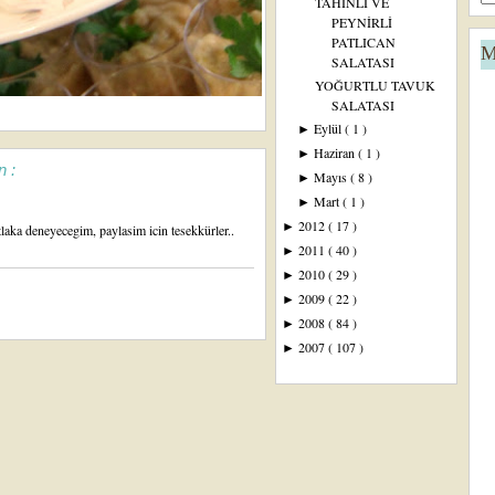
TAHİNLİ VE
PEYNİRLİ
PATLICAN
M
SALATASI
YOĞURTLU TAVUK
SALATASI
Eylül
( 1 )
►
Haziran
( 1 )
►
n :
Mayıs
( 8 )
►
Mart
( 1 )
►
2012
( 17 )
►
aka deneyecegim, paylasim icin tesekkürler..
2011
( 40 )
►
2010
( 29 )
►
2009
( 22 )
►
2008
( 84 )
►
2007
( 107 )
►