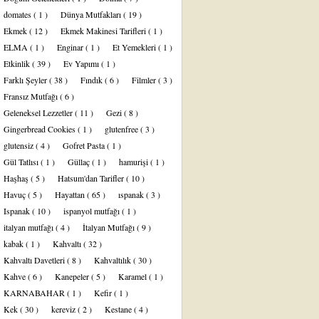
domates
( 1 )
Dünya Mutfakları
( 19 )
Ekmek
( 12 )
Ekmek Makinesi Tarifleri
( 1 )
ELMA
( 1 )
Enginar
( 1 )
Et Yemekleri
( 1 )
Etkinlik
( 39 )
Ev Yapımı
( 1 )
Farklı Şeyler
( 38 )
Fındık
( 6 )
Filmler
( 3 )
Fransız Mutfağı
( 6 )
Geleneksel Lezzetler
( 11 )
Gezi
( 8 )
Gingerbread Cookies
( 1 )
glutenfree
( 3 )
glutensiz
( 4 )
Gofret Pasta
( 1 )
Gül Tatlısı
( 1 )
Güllaç
( 1 )
hamurişi
( 1 )
Haşhaş
( 5 )
Hatsum'dan Tarifler
( 10 )
Havuç
( 5 )
Hayattan
( 65 )
ıspanak
( 3 )
Ispanak
( 10 )
ispanyol mutfağı
( 1 )
italyan mutfağı
( 4 )
İtalyan Mutfağı
( 9 )
kabak
( 1 )
Kahvaltı
( 32 )
Kahvaltı Davetleri
( 8 )
Kahvaltılık
( 30 )
Kahve
( 6 )
Kanepeler
( 5 )
Karamel
( 1 )
KARNABAHAR
( 1 )
Kefir
( 1 )
Kek
( 30 )
kereviz
( 2 )
Kestane
( 4 )