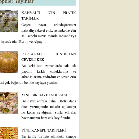
opüler Yayınlar
KAHVALTI İÇİN PRATİK
TARİFLER
Geçen pazar arkadaşlarımızı
kahvaltıya davet ettik, aslında davetin
asıl sebebi mayıs ayında Hollanda'ya
rleşecek olan Evrim ve Alpay ...
PORTAKALLI HİNDİSTAN
CEVİZLİ KEK
Bu keki son zamanlarda sık sık
yaptım, farklı konuklarıma ve
arkadaşlarıma tatdırdım ve yiyenlerin
psi çok beğendi, ben de sayfaya yazılac...
YİNE BİR DAVET SOFRASI
Bir davet sofrası daha... Belki daha
önce yazmışımdır misafir ağılamayı
ne kadar sevdiğimi, süslü sofralar
hazırlamanın beni çok keyiflendir...
YİNE KANEPE TARİFLERİ
Bu tarifle birlikte elimdeki kanepe