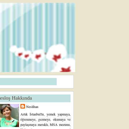
esloş Hakkında
Neslihan
Artık İstanbul'lu, yemek yapmaya,
öğrenmeye, gezmeye, okumaya ve
paylaşmaya meraklı, MSA mezunu,