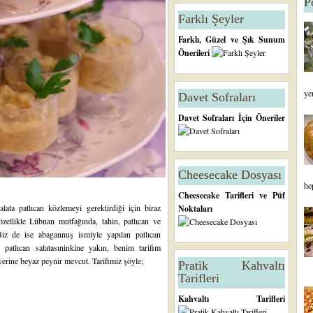
P
Farklı Şeyler
Farklı, Güzel ve Şık Sunum
Önerileri
ye
Davet Sofraları
Davet Sofraları İçin Öneriler
Cheesecake Dosyası
he
Cheesecake Tarifleri ve Püf
ata patlıcan közlemeyi gerektirdiği için biraz
Noktaları
özellikle Lübnan mutfağında, tahin, patlıcan ve
iz de ise abagannuş ismiyle yapılan patlıcan
 patlıcan salatasıninkine yakın, benim tarifim
yerine beyaz peynir mevcut. Tarifimiz şöyle;
Pratik Kahvaltı
Tarifleri
Kahvaltı Tarifleri