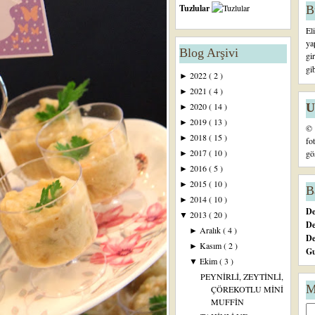
Tuzlular
B
El
ya
Blog Arşivi
gi
gi
2022
( 2 )
►
2021
( 4 )
►
U
2020
( 14 )
►
2019
( 13 )
►
© 
2018
( 15 )
►
fo
2017
( 10 )
gö
►
2016
( 5 )
►
2015
( 10 )
►
B
2014
( 10 )
►
De
2013
( 20 )
▼
De
Aralık
( 4 )
►
D
Kasım
( 2 )
►
Gu
Ekim
( 3 )
▼
PEYNİRLİ, ZEYTİNLİ,
M
ÇÖREKOTLU MİNİ
MUFFİN