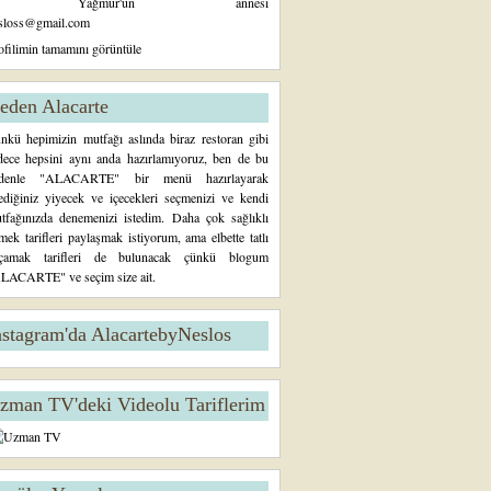
Yağmur'un annesi
sloss@gmail.com
ofilimin tamamını görüntüle
eden Alacarte
nkü hepimizin mutfağı aslında biraz restoran gibi
dece hepsini aynı anda hazırlamıyoruz, ben de bu
denle "ALACARTE" bir menü hazırlayarak
tediğiniz yiyecek ve içecekleri seçmenizi ve kendi
tfağınızda denemenizi istedim. Daha çok sağlıklı
mek tarifleri paylaşmak istiyorum, ama elbette tatlı
çamak tarifleri de bulunacak çünkü blogum
LACARTE" ve seçim size ait.
nstagram'da AlacartebyNeslos
zman TV'deki Videolu Tariflerim