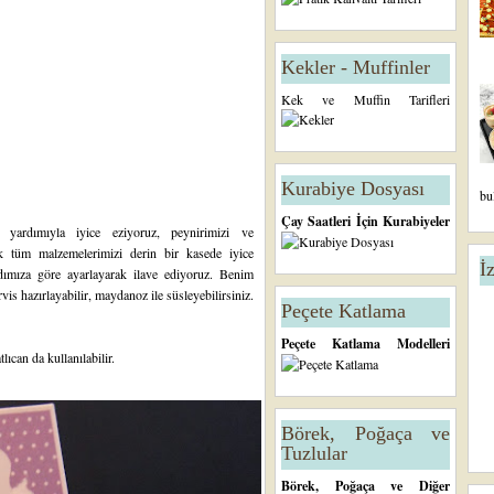
Kekler - Muffinler
Kek ve Muffin Tarifleri
Kurabiye Dosyası
bu
Çay Saatleri İçin Kurabiyeler
al yardımıyla iyice eziyoruz, peynirimizi ve
ek tüm malzemelerimizi derin bir kasede iyice
İ
dımıza göre ayarlayarak ilave ediyoruz. Benim
is hazırlayabilir, maydanoz ile süsleyebilirsiniz.
Peçete Katlama
Peçete Katlama Modelleri
lıcan da kullanılabilir.
Börek, Poğaça ve
Tuzlular
Börek, Poğaça ve Diğer