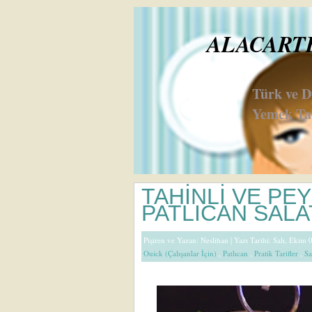
ALACARTE 
Türk ve 
Yemek Tar
TAHİNLİ VE PEY
PATLICAN SALA
Pişiren ve Yazan:
Neslihan
| Yazı Tarihi: Salı, Ekim 
Ouick (Çalışanlar İçin)
,
Patlıcan
,
Pratik Tarifler
,
Sa