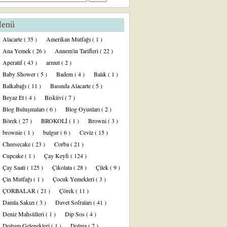
enü
Alacarte
( 35 )
Amerikan Mutfağı
( 1 )
Ana Yemek
( 26 )
Annem'in Tarifleri
( 22 )
Aperatif
( 43 )
armut
( 2 )
Baby Shower
( 5 )
Badem
( 4 )
Balık
( 1 )
Balkabağı
( 11 )
Basında Alacarte
( 5 )
Beyaz Et
( 4 )
Bisküvi
( 7 )
Blog Buluşmaları
( 6 )
Blog Oyunları
( 2 )
Börek
( 27 )
BROKOLİ
( 1 )
Browni
( 3 )
brownie
( 1 )
bulgur
( 6 )
Ceviz
( 15 )
Cheesecake
( 23 )
Corba
( 21 )
Cupcake
( 1 )
Çay Keyfi
( 124 )
Çay Saati
( 125 )
Çikolata
( 28 )
Çilek
( 9 )
Çin Mutfağı
( 1 )
Çocuk Yemekleri
( 3 )
ÇORBALAR
( 21 )
Çörek
( 11 )
Damla Sakızı
( 3 )
Davet Sofraları
( 41 )
Deniz Mahsülleri
( 1 )
Dip Sos
( 4 )
Doğum Gelenekleri
( 1 )
Dolma
( 7 )