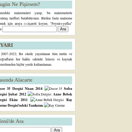
ugün Ne Pişirsem?
inizdeki malzemeleri yazıp, bu malzemelerle
pılmış tarifleri bulabilirsiniz. Birden fazla malzeme
rmek için araya (+)işareti koyun. "Peynir+yufka"
bi
YARI
2007-2022; Bu sitede yayınlanan tüm metin ve
toğrafların her hakkı saklıdır. İzinsiz ve kaynak
sterilmeden hiçbir yerde kullanılamaz.
asında Alacarte
cor 35 Dergisi Nisan 2014
Sofra
rgisi Şubat 2012
Anne Bebek
ergisi Ekim 2011
Ray
rme Dergisi'ndeki Yazılarım
enü'de Ara