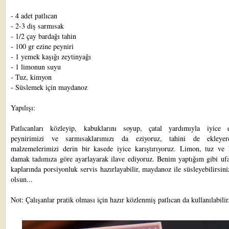
- 4 adet patlıcan
- 2-3 diş sarmısak
- 1/2 çay bardağı tahin
- 100 gr ezine peyniri
- 1 yemek kaşığı zeytinyağı
- 1 limonun suyu
- Tuz, kimyon
- Süslemek için maydanoz
Yapılışı:
Patlıcanları közleyip, kabuklarını soyup, çatal yardımıyla iyice e
peynirimizi ve sarmısaklarımızı da eziyoruz, tahini de ekleye
malzemelerimizi derin bir kasede iyice karıştırıyoruz. Limon, tuz ve
damak tadımıza göre ayarlayarak ilave ediyoruz. Benim yaptığım gibi ufa
kaplarında porsiyonluk servis hazırlayabilir, maydanoz ile süsleyebilirsini
olsun...
Not: Çalışanlar pratik olması için hazır közlenmiş patlıcan da kullanılabilir