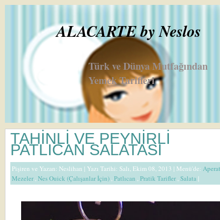
ALACARTE by Neslos
Türk ve Dünya Mutfağından
Yemek Tarifleri
TAHİNLİ VE PEYNİRLİ
PATLICAN SALATASI
Pişiren ve Yazan:
Neslihan
| Yazı Tarihi: Salı, Ekim 08, 2013 |
Menü'de:
Apera
Mezeler
,
Nes Ouick (Çalışanlar İçin)
,
Patlıcan
,
Pratik Tarifler
,
Salata
|