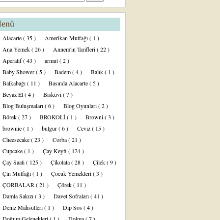
enü
Alacarte
( 35 )
Amerikan Mutfağı
( 1 )
Ana Yemek
( 26 )
Annem'in Tarifleri
( 22 )
Aperatif
( 43 )
armut
( 2 )
Baby Shower
( 5 )
Badem
( 4 )
Balık
( 1 )
Balkabağı
( 11 )
Basında Alacarte
( 5 )
Beyaz Et
( 4 )
Bisküvi
( 7 )
Blog Buluşmaları
( 6 )
Blog Oyunları
( 2 )
Börek
( 27 )
BROKOLİ
( 1 )
Browni
( 3 )
brownie
( 1 )
bulgur
( 6 )
Ceviz
( 15 )
Cheesecake
( 23 )
Corba
( 21 )
Cupcake
( 1 )
Çay Keyfi
( 124 )
Çay Saati
( 125 )
Çikolata
( 28 )
Çilek
( 9 )
Çin Mutfağı
( 1 )
Çocuk Yemekleri
( 3 )
ÇORBALAR
( 21 )
Çörek
( 11 )
Damla Sakızı
( 3 )
Davet Sofraları
( 41 )
Deniz Mahsülleri
( 1 )
Dip Sos
( 4 )
Doğum Gelenekleri
( 1 )
Dolma
( 7 )