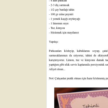
- 4 adet patlıcan
- 2-3 diş sarmısak
- 1/2 çay bardağı tahin
- 100 gr ezine peyniri
- 1 yemek kaşığı zeytinyağı
- 1 limonun suyu
- Tuz, kimyon
- Süslemek için maydanoz
Yapılışı:
Patlıcanları közleyip, kabuklarını soyup, çat
sarmısaklarımızı da eziyoruz, tahini de ekleyer
karıştırıyoruz. Limon, tuz ve kimyonu damak ta
yaptığım gibi ufak servis kaplarında porsiyonluk serv
Afiyet olsun...
Not: Çalışanlar pratik olması için hazır közlenmiş pat