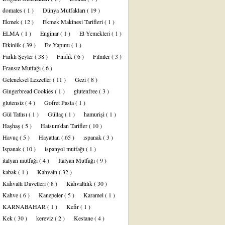
domates
( 1 )
Dünya Mutfakları
( 19 )
Ekmek
( 12 )
Ekmek Makinesi Tarifleri
( 1 )
ELMA
( 1 )
Enginar
( 1 )
Et Yemekleri
( 1 )
Etkinlik
( 39 )
Ev Yapımı
( 1 )
Farklı Şeyler
( 38 )
Fındık
( 6 )
Filmler
( 3 )
Fransız Mutfağı
( 6 )
Geleneksel Lezzetler
( 11 )
Gezi
( 8 )
Gingerbread Cookies
( 1 )
glutenfree
( 3 )
glutensiz
( 4 )
Gofret Pasta
( 1 )
Gül Tatlısı
( 1 )
Güllaç
( 1 )
hamurişi
( 1 )
Haşhaş
( 5 )
Hatsum'dan Tarifler
( 10 )
Havuç
( 5 )
Hayattan
( 65 )
ıspanak
( 3 )
Ispanak
( 10 )
ispanyol mutfağı
( 1 )
italyan mutfağı
( 4 )
İtalyan Mutfağı
( 9 )
kabak
( 1 )
Kahvaltı
( 32 )
Kahvaltı Davetleri
( 8 )
Kahvaltılık
( 30 )
Kahve
( 6 )
Kanepeler
( 5 )
Karamel
( 1 )
KARNABAHAR
( 1 )
Kefir
( 1 )
Kek
( 30 )
kereviz
( 2 )
Kestane
( 4 )