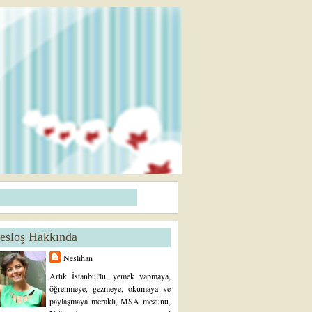
esloş Hakkında
Neslihan
Artık İstanbul'lu, yemek yapmaya,
öğrenmeye, gezmeye, okumaya ve
paylaşmaya meraklı, MSA mezunu,