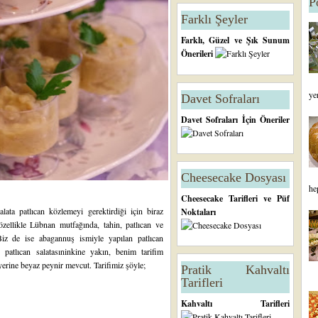
P
Farklı Şeyler
Farklı, Güzel ve Şık Sunum
Önerileri
ye
Davet Sofraları
Davet Sofraları İçin Öneriler
Cheesecake Dosyası
he
Cheesecake Tarifleri ve Püf
ata patlıcan közlemeyi gerektirdiği için biraz
Noktaları
özellikle Lübnan mutfağında, tahin, patlıcan ve
iz de ise abagannuş ismiyle yapılan patlıcan
 patlıcan salatasıninkine yakın, benim tarifim
yerine beyaz peynir mevcut. Tarifimiz şöyle;
Pratik Kahvaltı
Tarifleri
Kahvaltı Tarifleri