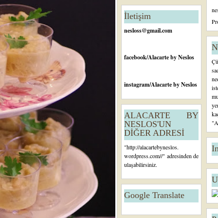
n
ne
c
İletişim
e
Pr
ki
nesloss@gmail.com
K
a
N
yı
facebook
/Alacarte by Neslos
Çü
t
sa
ne
instagram
/Alacarte by Neslos
is
mu
ye
ka
ALACARTE BY
"A
NESLOS'UN
DİĞER ADRESİ
"
http://alacartebyneslos.
I
wordpress.com/
/" adresinden de
ulaşabilirsiniz.
U
Google Translate