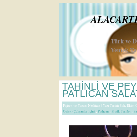
ALACARTE 
Türk ve 
Yemek Tar
TAHİNLİ VE PEY
PATLICAN SALA
Pişiren ve Yazan:
Neslihan
| Yazı Tarihi: Salı, Ekim 
Ouick (Çalışanlar İçin)
,
Patlıcan
,
Pratik Tarifler
,
Sa