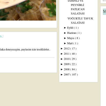
TAHİNLİ VE
PEYNİRLİ
PATLICAN
M
SALATASI
YOĞURTLU TAVUK
SALATASI
Eylül
( 1 )
►
Haziran
( 1 )
►
n :
Mayıs
( 8 )
►
Mart
( 1 )
►
2012
( 17 )
►
aka deneyecegim, paylasim icin tesekkürler..
2011
( 40 )
►
2010
( 29 )
►
2009
( 22 )
►
2008
( 84 )
►
2007
( 107 )
►