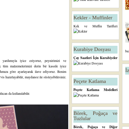
Kekler - Muffinler
Kek ve Muffin Tarifleri
Kurabiye Dosyası
bu
Çay Saatleri İçin Kurabiyeler
al yardımıyla iyice eziyoruz, peynirimizi ve
ek tüm malzemelerimizi derin bir kasede iyice
İ
dımıza göre ayarlayarak ilave ediyoruz. Benim
is hazırlayabilir, maydanoz ile süsleyebilirsiniz.
Peçete Katlama
Peçete Katlama Modelleri
lıcan da kullanılabilir.
Börek, Poğaça ve
Tuzlular
Börek, Poğaça ve Diğer