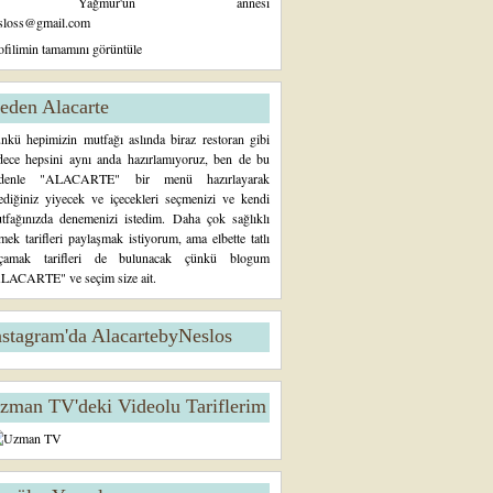
Yağmur'un annesi
sloss@gmail.com
ofilimin tamamını görüntüle
eden Alacarte
nkü hepimizin mutfağı aslında biraz restoran gibi
dece hepsini aynı anda hazırlamıyoruz, ben de bu
denle "ALACARTE" bir menü hazırlayarak
tediğiniz yiyecek ve içecekleri seçmenizi ve kendi
tfağınızda denemenizi istedim. Daha çok sağlıklı
mek tarifleri paylaşmak istiyorum, ama elbette tatlı
çamak tarifleri de bulunacak çünkü blogum
LACARTE" ve seçim size ait.
nstagram'da AlacartebyNeslos
zman TV'deki Videolu Tariflerim