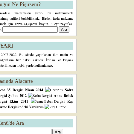
ugün Ne Pişirsem?
inizdeki malzemeleri yazıp, bu malzemelerle
pılmış tarifleri bulabilirsiniz. Birden fazla malzeme
rmek için araya (+)işareti koyun. "Peynir+yufka"
bi
YARI
2007-2022; Bu sitede yayınlanan tüm metin ve
toğrafların her hakkı saklıdır. İzinsiz ve kaynak
sterilmeden hiçbir yerde kullanılamaz.
asında Alacarte
cor 35 Dergisi Nisan 2014
Sofra
rgisi Şubat 2012
Anne Bebek
ergisi Ekim 2011
Ray
rme Dergisi'ndeki Yazılarım
enü'de Ara