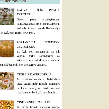
opüler Yayınlar
KAHVALTI İÇİN PRATİK
TARİFLER
Geçen pazar arkadaşlarımızı
kahvaltıya davet ettik, aslında davetin
asıl sebebi mayıs ayında Hollanda'ya
rleşecek olan Evrim ve Alpay ...
PORTAKALLI HİNDİSTAN
CEVİZLİ KEK
Bu keki son zamanlarda sık sık
yaptım, farklı konuklarıma ve
arkadaşlarıma tatdırdım ve yiyenlerin
psi çok beğendi, ben de sayfaya yazılac...
YİNE BİR DAVET SOFRASI
Bir davet sofrası daha... Belki daha
önce yazmışımdır misafir ağılamayı
ne kadar sevdiğimi, süslü sofralar
hazırlamanın beni çok keyiflendir...
YİNE KANEPE TARİFLERİ
Bu tarifle birlikte elimdeki kanepe