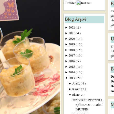
Tuzlular
B
El
ya
Blog Arşivi
gi
gi
2022
( 2 )
►
2021
( 4 )
►
U
2020
( 14 )
►
2019
( 13 )
►
© 
2018
( 15 )
►
fo
2017
( 10 )
gö
►
2016
( 5 )
►
2015
( 10 )
►
B
2014
( 10 )
►
De
2013
( 20 )
▼
De
Aralık
( 4 )
►
D
Kasım
( 2 )
►
Gu
Ekim
( 3 )
▼
PEYNİRLİ, ZEYTİNLİ,
M
ÇÖREKOTLU MİNİ
MUFFİN