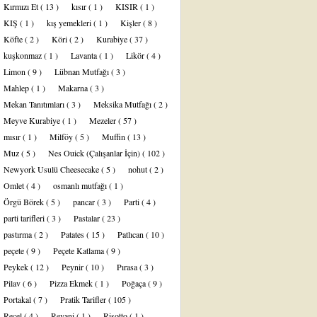
Kırmızı Et
( 13 )
kısır
( 1 )
KISIR
( 1 )
KIŞ
( 1 )
kış yemekleri
( 1 )
Kişler
( 8 )
Köfte
( 2 )
Köri
( 2 )
Kurabiye
( 37 )
kuşkonmaz
( 1 )
Lavanta
( 1 )
Likör
( 4 )
Limon
( 9 )
Lübnan Mutfağı
( 3 )
Mahlep
( 1 )
Makarna
( 3 )
Mekan Tanıtımları
( 3 )
Meksika Mutfağı
( 2 )
Meyve Kurabiye
( 1 )
Mezeler
( 57 )
mısır
( 1 )
Milföy
( 5 )
Muffin
( 13 )
Muz
( 5 )
Nes Ouick (Çalışanlar İçin)
( 102 )
Newyork Usulü Cheesecake
( 5 )
nohut
( 2 )
Omlet
( 4 )
osmanlı mutfağı
( 1 )
Örgü Börek
( 5 )
pancar
( 3 )
Parti
( 4 )
parti tarifleri
( 3 )
Pastalar
( 23 )
pastırma
( 2 )
Patates
( 15 )
Patlıcan
( 10 )
peçete
( 9 )
Peçete Katlama
( 9 )
Peykek
( 12 )
Peynir
( 10 )
Pırasa
( 3 )
Pilav
( 6 )
Pizza Ekmek
( 1 )
Poğaça
( 9 )
Portakal
( 7 )
Pratik Tarifler
( 105 )
Reçel
( 4 )
Revani
( 1 )
Risotto
( 1 )