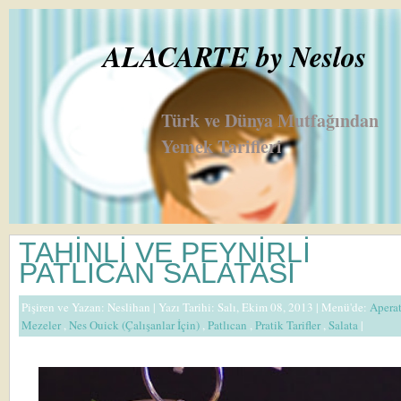
ALACARTE by Neslos
Türk ve Dünya Mutfağından
Yemek Tarifleri
TAHİNLİ VE PEYNİRLİ
PATLICAN SALATASI
Pişiren ve Yazan:
Neslihan
| Yazı Tarihi: Salı, Ekim 08, 2013 |
Menü'de:
Apera
Mezeler
,
Nes Ouick (Çalışanlar İçin)
,
Patlıcan
,
Pratik Tarifler
,
Salata
|