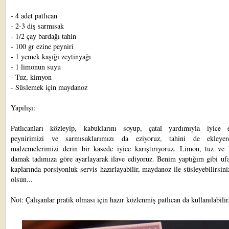
- 4 adet patlıcan
- 2-3 diş sarmısak
- 1/2 çay bardağı tahin
- 100 gr ezine peyniri
- 1 yemek kaşığı zeytinyağı
- 1 limonun suyu
- Tuz, kimyon
- Süslemek için maydanoz
Yapılışı:
Patlıcanları közleyip, kabuklarını soyup, çatal yardımıyla iyice e
peynirimizi ve sarmısaklarımızı da eziyoruz, tahini de ekleye
malzemelerimizi derin bir kasede iyice karıştırıyoruz. Limon, tuz ve
damak tadımıza göre ayarlayarak ilave ediyoruz. Benim yaptığım gibi ufa
kaplarında porsiyonluk servis hazırlayabilir, maydanoz ile süsleyebilirsini
olsun...
Not: Çalışanlar pratik olması için hazır közlenmiş patlıcan da kullanılabilir