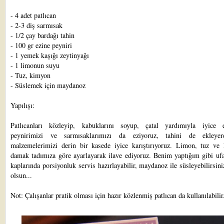
- 4 adet patlıcan
- 2-3 diş sarmısak
- 1/2 çay bardağı tahin
- 100 gr ezine peyniri
- 1 yemek kaşığı zeytinyağı
- 1 limonun suyu
- Tuz, kimyon
- Süslemek için maydanoz
Yapılışı:
Patlıcanları közleyip, kabuklarını soyup, çatal yardımıyla iyice e
peynirimizi ve sarmısaklarımızı da eziyoruz, tahini de ekleye
malzemelerimizi derin bir kasede iyice karıştırıyoruz. Limon, tuz ve
damak tadımıza göre ayarlayarak ilave ediyoruz. Benim yaptığım gibi ufa
kaplarında porsiyonluk servis hazırlayabilir, maydanoz ile süsleyebilirsini
olsun...
Not: Çalışanlar pratik olması için hazır közlenmiş patlıcan da kullanılabilir