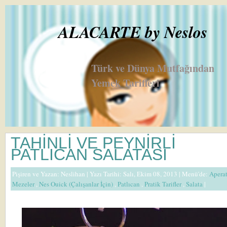
ALACARTE by Neslos
Türk ve Dünya Mutfağından
Yemek Tarifleri
TAHİNLİ VE PEYNİRLİ
PATLICAN SALATASI
Pişiren ve Yazan:
Neslihan
| Yazı Tarihi: Salı, Ekim 08, 2013 |
Menü'de:
Apera
Mezeler
,
Nes Ouick (Çalışanlar İçin)
,
Patlıcan
,
Pratik Tarifler
,
Salata
|