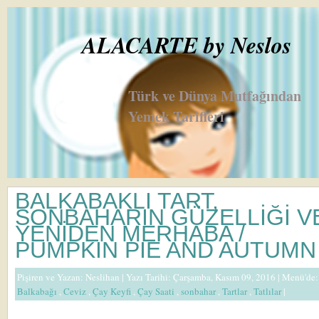
ALACARTE by Neslos
Türk ve Dünya Mutfağından
Yemek Tarifleri
BALKABAKLI TART,
SONBAHARIN GÜZELLİĞİ V
YENİDEN MERHABA /
PUMPKIN PIE AND AUTUMN
Pişiren ve Yazan:
Neslihan
| Yazı Tarihi: Çarşamba, Kasım 09, 2016 |
Menü'de:
Balkabağı
,
Ceviz
,
Çay Keyfi
,
Çay Saati
,
sonbahar
,
Tartlar
,
Tatlılar
|