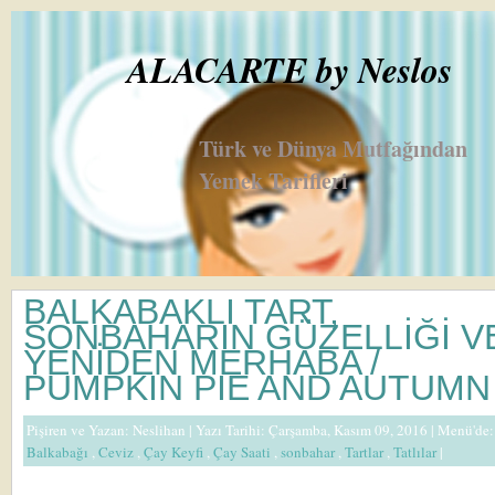
ALACARTE by Neslos
Türk ve Dünya Mutfağından
Yemek Tarifleri
BALKABAKLI TART,
SONBAHARIN GÜZELLİĞİ V
YENİDEN MERHABA /
PUMPKIN PIE AND AUTUMN
Pişiren ve Yazan:
Neslihan
| Yazı Tarihi: Çarşamba, Kasım 09, 2016 |
Menü'de:
Balkabağı
,
Ceviz
,
Çay Keyfi
,
Çay Saati
,
sonbahar
,
Tartlar
,
Tatlılar
|