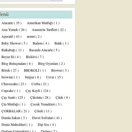
enü
Alacarte
( 35 )
Amerikan Mutfağı
( 1 )
Ana Yemek
( 26 )
Annem'in Tarifleri
( 22 )
Aperatif
( 43 )
armut
( 2 )
Baby Shower
( 5 )
Badem
( 4 )
Balık
( 1 )
Balkabağı
( 11 )
Basında Alacarte
( 5 )
Beyaz Et
( 4 )
Bisküvi
( 7 )
Blog Buluşmaları
( 6 )
Blog Oyunları
( 2 )
Börek
( 27 )
BROKOLİ
( 1 )
Browni
( 3 )
brownie
( 1 )
bulgur
( 6 )
Ceviz
( 15 )
Cheesecake
( 23 )
Corba
( 21 )
Cupcake
( 1 )
Çay Keyfi
( 124 )
Çay Saati
( 125 )
Çikolata
( 28 )
Çilek
( 9 )
Çin Mutfağı
( 1 )
Çocuk Yemekleri
( 3 )
ÇORBALAR
( 21 )
Çörek
( 11 )
Damla Sakızı
( 3 )
Davet Sofraları
( 41 )
Deniz Mahsülleri
( 1 )
Dip Sos
( 4 )
Doğum Gelenekleri
( 1 )
Dolma
( 7 )