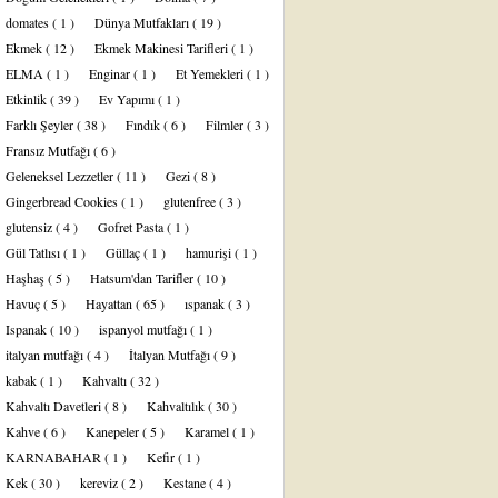
domates
( 1 )
Dünya Mutfakları
( 19 )
Ekmek
( 12 )
Ekmek Makinesi Tarifleri
( 1 )
ELMA
( 1 )
Enginar
( 1 )
Et Yemekleri
( 1 )
Etkinlik
( 39 )
Ev Yapımı
( 1 )
Farklı Şeyler
( 38 )
Fındık
( 6 )
Filmler
( 3 )
Fransız Mutfağı
( 6 )
Geleneksel Lezzetler
( 11 )
Gezi
( 8 )
Gingerbread Cookies
( 1 )
glutenfree
( 3 )
glutensiz
( 4 )
Gofret Pasta
( 1 )
Gül Tatlısı
( 1 )
Güllaç
( 1 )
hamurişi
( 1 )
Haşhaş
( 5 )
Hatsum'dan Tarifler
( 10 )
Havuç
( 5 )
Hayattan
( 65 )
ıspanak
( 3 )
Ispanak
( 10 )
ispanyol mutfağı
( 1 )
italyan mutfağı
( 4 )
İtalyan Mutfağı
( 9 )
kabak
( 1 )
Kahvaltı
( 32 )
Kahvaltı Davetleri
( 8 )
Kahvaltılık
( 30 )
Kahve
( 6 )
Kanepeler
( 5 )
Karamel
( 1 )
KARNABAHAR
( 1 )
Kefir
( 1 )
Kek
( 30 )
kereviz
( 2 )
Kestane
( 4 )