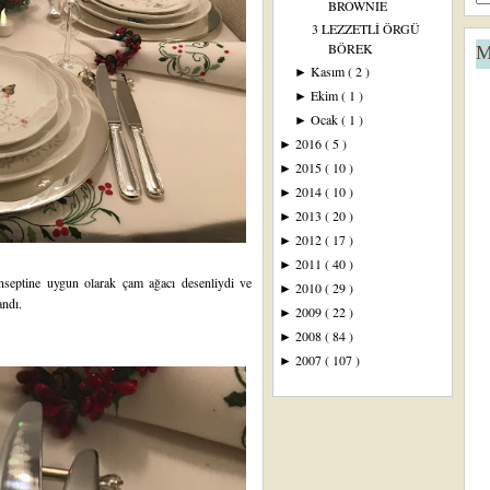
BROWNIE
3 LEZZETLİ ÖRGÜ
BÖREK
M
Kasım
( 2 )
►
Ekim
( 1 )
►
Ocak
( 1 )
►
2016
( 5 )
►
2015
( 10 )
►
2014
( 10 )
►
2013
( 20 )
►
2012
( 17 )
►
2011
( 40 )
►
onseptine uygun olarak çam ağacı desenliydi ve
2010
( 29 )
►
landı.
2009
( 22 )
►
2008
( 84 )
►
2007
( 107 )
►