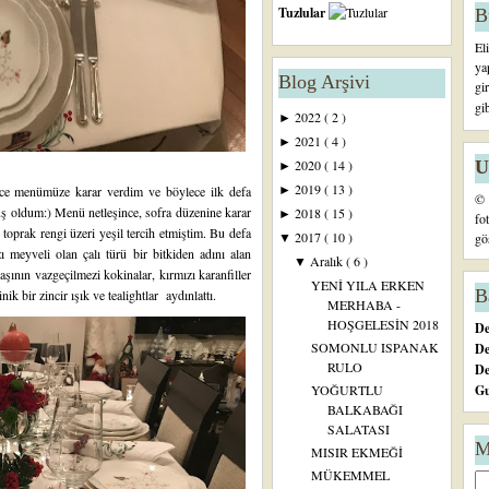
Tuzlular
B
El
ya
Blog Arşivi
gi
gi
2022
( 2 )
►
2021
( 4 )
►
U
2020
( 14 )
►
2019
( 13 )
önce menümüze karar verdim ve böylece ilk defa
►
© 
uş oldum:) Menü netleşince, sofra düzenine karar
2018
( 15 )
►
fo
toprak rengi üzeri yeşil tercih etmiştim. Bu defa
2017
( 10 )
gö
▼
 meyveli olan çalı türü bir bitkiden adını alan
Aralık
( 6 )
▼
başının vazgeçilmezi kokinalar, kırmızı karanfiller
YENİ YILA ERKEN
B
k bir zincir ışık ve tealightlar aydınlattı.
MERHABA -
HOŞGELESİN 2018
De
SOMONLU ISPANAK
De
RULO
D
Gu
YOĞURTLU
BALKABAĞI
SALATASI
M
MISIR EKMEĞİ
MÜKEMMEL