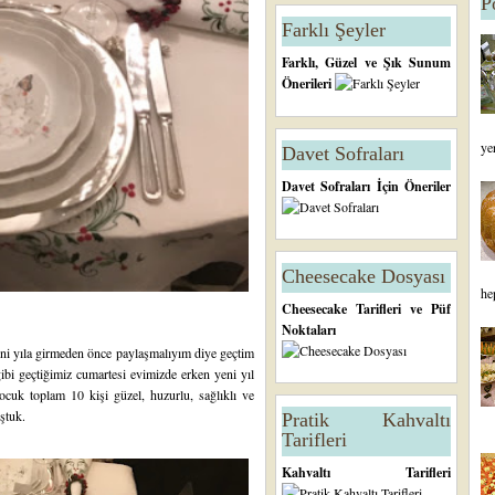
P
Farklı Şeyler
Farklı, Güzel ve Şık Sunum
Önerileri
ye
Davet Sofraları
Davet Sofraları İçin Öneriler
Cheesecake Dosyası
he
Cheesecake Tarifleri ve Püf
Noktaları
i yıla girmeden önce paylaşmalıyım diye geçtim
gibi geçtiğimiz cumartesi evimizde erken yeni yıl
çocuk toplam 10 kişi güzel, huzurlu, sağlıklı ve
uştuk.
Pratik Kahvaltı
Tarifleri
Kahvaltı Tarifleri