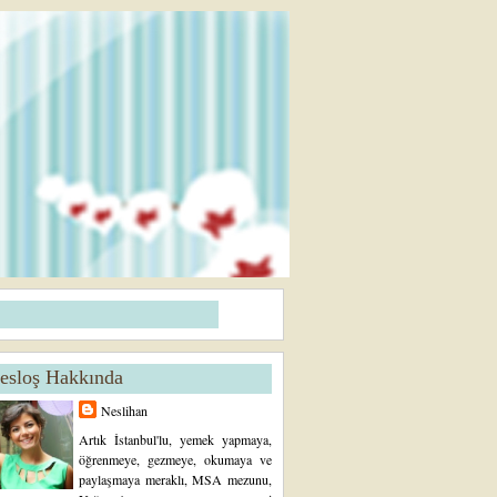
esloş Hakkında
Neslihan
Artık İstanbul'lu, yemek yapmaya,
öğrenmeye, gezmeye, okumaya ve
paylaşmaya meraklı, MSA mezunu,