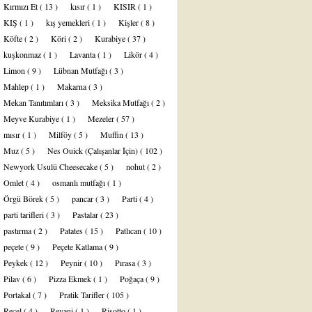
Kırmızı Et
( 13 )
kısır
( 1 )
KISIR
( 1 )
KIŞ
( 1 )
kış yemekleri
( 1 )
Kişler
( 8 )
Köfte
( 2 )
Köri
( 2 )
Kurabiye
( 37 )
kuşkonmaz
( 1 )
Lavanta
( 1 )
Likör
( 4 )
Limon
( 9 )
Lübnan Mutfağı
( 3 )
Mahlep
( 1 )
Makarna
( 3 )
Mekan Tanıtımları
( 3 )
Meksika Mutfağı
( 2 )
Meyve Kurabiye
( 1 )
Mezeler
( 57 )
mısır
( 1 )
Milföy
( 5 )
Muffin
( 13 )
Muz
( 5 )
Nes Ouick (Çalışanlar İçin)
( 102 )
Newyork Usulü Cheesecake
( 5 )
nohut
( 2 )
Omlet
( 4 )
osmanlı mutfağı
( 1 )
Örgü Börek
( 5 )
pancar
( 3 )
Parti
( 4 )
parti tarifleri
( 3 )
Pastalar
( 23 )
pastırma
( 2 )
Patates
( 15 )
Patlıcan
( 10 )
peçete
( 9 )
Peçete Katlama
( 9 )
Peykek
( 12 )
Peynir
( 10 )
Pırasa
( 3 )
Pilav
( 6 )
Pizza Ekmek
( 1 )
Poğaça
( 9 )
Portakal
( 7 )
Pratik Tarifler
( 105 )
Reçel
( 4 )
Revani
( 1 )
Risotto
( 1 )