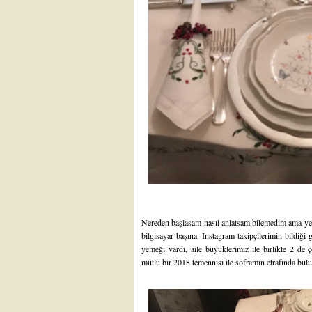
Nereden başlasam nasıl anlatsam bilemedim ama yen
bilgisayar başına. Instagram takipçilerimin bildiği 
yemeği vardı, aile büyüklerimiz ile birlikte 2 de 
mutlu bir 2018 temennisi ile soframın etrafında bul