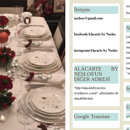
n
ne
c
İletişim
e
Pr
ki
nesloss@gmail.com
K
a
N
yı
facebook
/Alacarte by Neslos
Çü
t
sa
ne
instagram
/Alacarte by Neslos
is
mu
ye
ka
ALACARTE BY
"A
NESLOS'UN
DİĞER ADRESİ
"
http://alacartebyneslos.
I
wordpress.com/
/" adresinden de
ulaşabilirsiniz.
U
Google Translate