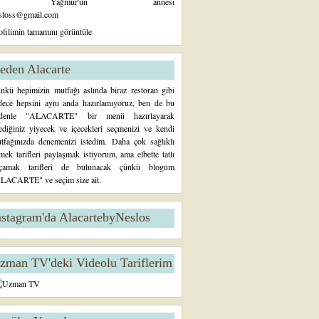
Yağmur'un annesi
sloss@gmail.com
ofilimin tamamını görüntüle
eden Alacarte
nkü hepimizin mutfağı aslında biraz restoran gibi
dece hepsini aynı anda hazırlamıyoruz, ben de bu
denle "ALACARTE" bir menü hazırlayarak
tediğiniz yiyecek ve içecekleri seçmenizi ve kendi
tfağınızda denemenizi istedim. Daha çok sağlıklı
mek tarifleri paylaşmak istiyorum, ama elbette tatlı
çamak tarifleri de bulunacak çünkü blogum
LACARTE" ve seçim size ait.
nstagram'da AlacartebyNeslos
zman TV'deki Videolu Tariflerim