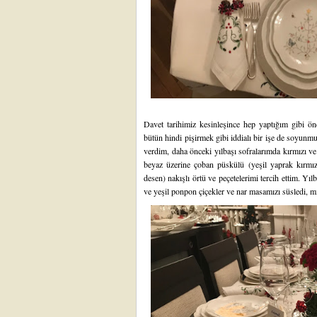
Davet tarihimiz kesinleşince hep yaptığım gibi 
bütün hindi pişirmek gibi iddialı bir işe de soyunm
verdim, daha önceki yılbaşı sofralarımda kırmızı ve 
beyaz üzerine çoban püskülü (yeşil yaprak kırmızı
desen) nakışlı örtü ve peçetelerimi tercih ettim. Yıl
ve yeşil ponpon çiçekler ve nar masamızı süsledi, mini