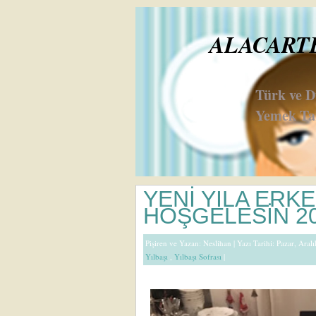
ALACARTE 
Türk ve 
Yemek Tar
YENİ YILA ERK
HOŞGELESİN 2
Pişiren ve Yazan:
Neslihan
| Yazı Tarihi: Pazar, Aral
Yılbaşı
,
Yılbaşı Sofrası
|