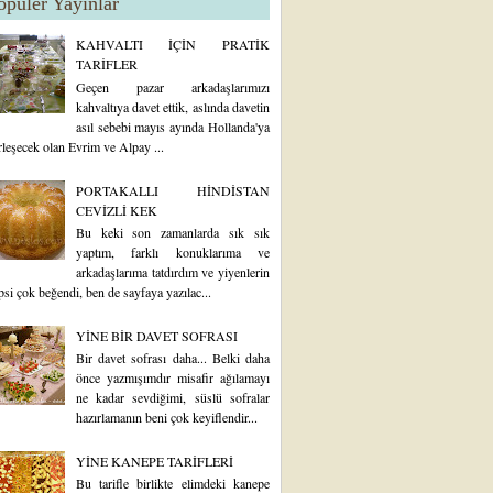
opüler Yayınlar
KAHVALTI İÇİN PRATİK
TARİFLER
Geçen pazar arkadaşlarımızı
kahvaltıya davet ettik, aslında davetin
asıl sebebi mayıs ayında Hollanda'ya
rleşecek olan Evrim ve Alpay ...
PORTAKALLI HİNDİSTAN
CEVİZLİ KEK
Bu keki son zamanlarda sık sık
yaptım, farklı konuklarıma ve
arkadaşlarıma tatdırdım ve yiyenlerin
psi çok beğendi, ben de sayfaya yazılac...
YİNE BİR DAVET SOFRASI
Bir davet sofrası daha... Belki daha
önce yazmışımdır misafir ağılamayı
ne kadar sevdiğimi, süslü sofralar
hazırlamanın beni çok keyiflendir...
YİNE KANEPE TARİFLERİ
Bu tarifle birlikte elimdeki kanepe