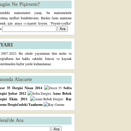
ugün Ne Pişirsem?
inizdeki malzemeleri yazıp, bu malzemelerle
pılmış tarifleri bulabilirsiniz. Birden fazla malzeme
rmek için araya (+)işareti koyun. "Peynir+yufka"
bi
YARI
2007-2022; Bu sitede yayınlanan tüm metin ve
toğrafların her hakkı saklıdır. İzinsiz ve kaynak
sterilmeden hiçbir yerde kullanılamaz.
asında Alacarte
cor 35 Dergisi Nisan 2014
Sofra
rgisi Şubat 2012
Anne Bebek
ergisi Ekim 2011
Ray
rme Dergisi'ndeki Yazılarım
enü'de Ara