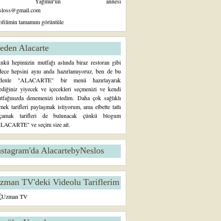
Yağmur'un annesi
sloss@gmail.com
ofilimin tamamını görüntüle
eden Alacarte
nkü hepimizin mutfağı aslında biraz restoran gibi
dece hepsini aynı anda hazırlamıyoruz, ben de bu
denle "ALACARTE" bir menü hazırlayarak
tediğiniz yiyecek ve içecekleri seçmenizi ve kendi
tfağınızda denemenizi istedim. Daha çok sağlıklı
mek tarifleri paylaşmak istiyorum, ama elbette tatlı
çamak tarifleri de bulunacak çünkü blogum
LACARTE" ve seçim size ait.
nstagram'da AlacartebyNeslos
zman TV'deki Videolu Tariflerim