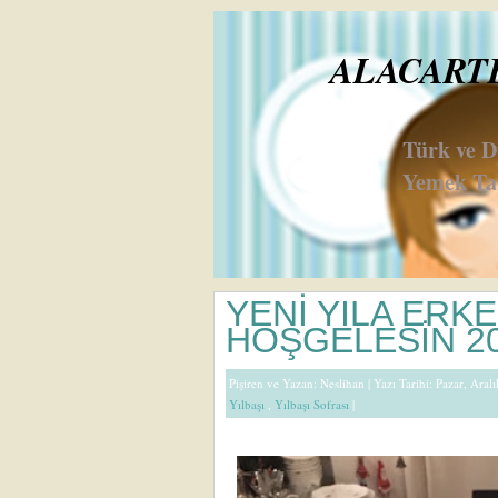
ALACARTE 
Türk ve 
Yemek Tar
YENİ YILA ERK
HOŞGELESİN 2
Pişiren ve Yazan:
Neslihan
| Yazı Tarihi: Pazar, Aral
Yılbaşı
,
Yılbaşı Sofrası
|