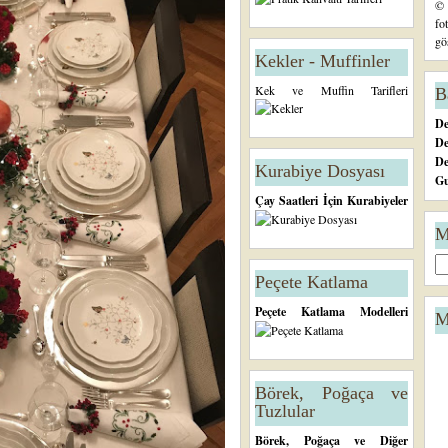
© 
fo
gö
Kekler - Muffinler
Kek ve Muffin Tarifleri
B
De
De
D
Kurabiye Dosyası
Gu
Çay Saatleri İçin Kurabiyeler
M
Peçete Katlama
Peçete Katlama Modelleri
M
Börek, Poğaça ve
Tuzlular
Börek, Poğaça ve Diğer