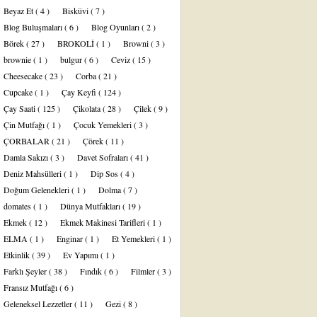
Beyaz Et
( 4 )
Bisküvi
( 7 )
Blog Buluşmaları
( 6 )
Blog Oyunları
( 2 )
Börek
( 27 )
BROKOLİ
( 1 )
Browni
( 3 )
brownie
( 1 )
bulgur
( 6 )
Ceviz
( 15 )
Cheesecake
( 23 )
Corba
( 21 )
Cupcake
( 1 )
Çay Keyfi
( 124 )
Çay Saati
( 125 )
Çikolata
( 28 )
Çilek
( 9 )
Çin Mutfağı
( 1 )
Çocuk Yemekleri
( 3 )
ÇORBALAR
( 21 )
Çörek
( 11 )
Damla Sakızı
( 3 )
Davet Sofraları
( 41 )
Deniz Mahsülleri
( 1 )
Dip Sos
( 4 )
Doğum Gelenekleri
( 1 )
Dolma
( 7 )
domates
( 1 )
Dünya Mutfakları
( 19 )
Ekmek
( 12 )
Ekmek Makinesi Tarifleri
( 1 )
ELMA
( 1 )
Enginar
( 1 )
Et Yemekleri
( 1 )
Etkinlik
( 39 )
Ev Yapımı
( 1 )
Farklı Şeyler
( 38 )
Fındık
( 6 )
Filmler
( 3 )
Fransız Mutfağı
( 6 )
Geleneksel Lezzetler
( 11 )
Gezi
( 8 )