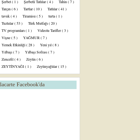
Şerbet
( 1 )
Şerbetli Tatlılar
( 4 )
Tahin
( 7 )
Tarçın
( 6 )
Tartlar
( 10 )
Tatlılar
( 41 )
tavuk
( 4 )
Tiramisu
( 5 )
turta
( 1 )
Tuzlular
( 53 )
Türk Mutfağı
( 20 )
TV programları
( 1 )
Videolu Tarifler
( 3 )
Vişne
( 5 )
YAĞMUR
( 7 )
Yemek Etkinliği
( 28 )
Yeni yıl
( 8 )
Yılbaşı
( 7 )
Yılbaşı Sofrası
( 7 )
Zencefil
( 4 )
Zeytin
( 6 )
ZEYTİNYAĞI
( 1 )
Zeytinyağlılar
( 15 )
lacarte Facebook'da