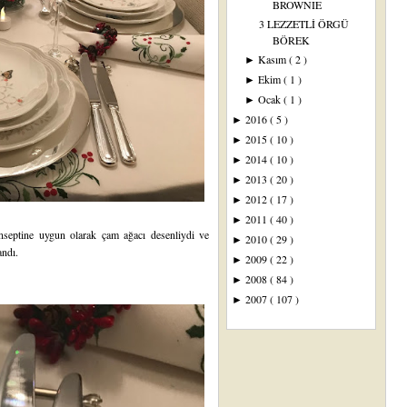
BROWNIE
3 LEZZETLİ ÖRGÜ
BÖREK
Kasım
( 2 )
►
Ekim
( 1 )
►
Ocak
( 1 )
►
2016
( 5 )
►
2015
( 10 )
►
2014
( 10 )
►
2013
( 20 )
►
2012
( 17 )
►
2011
( 40 )
►
onseptine uygun olarak çam ağacı desenliydi ve
2010
( 29 )
►
landı.
2009
( 22 )
►
2008
( 84 )
►
2007
( 107 )
►