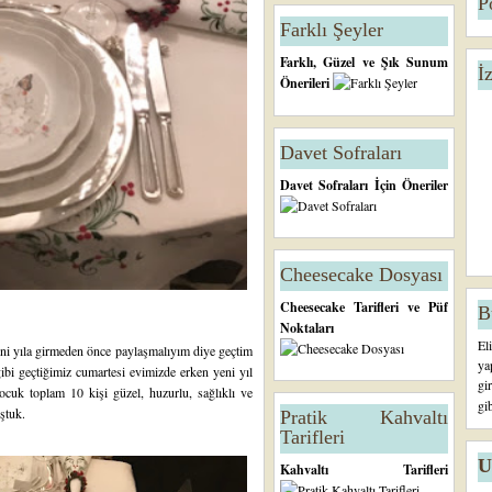
P
Farklı Şeyler
Farklı, Güzel ve Şık Sunum
İ
Önerileri
Davet Sofraları
Davet Sofraları İçin Öneriler
Cheesecake Dosyası
Cheesecake Tarifleri ve Püf
B
Noktaları
El
i yıla girmeden önce paylaşmalıyım diye geçtim
ya
gibi geçtiğimiz cumartesi evimizde erken yeni yıl
gi
çocuk toplam 10 kişi güzel, huzurlu, sağlıklı ve
gi
uştuk.
Pratik Kahvaltı
Tarifleri
U
Kahvaltı Tarifleri