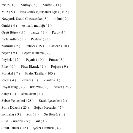
mısır
( 1 )
Milföy
( 5 )
Muffin
( 13 )
Muz
( 5 )
Nes Ouick (Çalışanlar İçin)
( 102 )
Newyork Usulü Cheesecake
( 5 )
nohut
( 2 )
Omlet
( 4 )
osmanlı mutfağı
( 1 )
Örgü Börek
( 5 )
pancar
( 3 )
Parti
( 4 )
parti tarifleri
( 3 )
Pastalar
( 23 )
pastırma
( 2 )
Patates
( 15 )
Patlıcan
( 10 )
peçete
( 9 )
Peçete Katlama
( 9 )
Peykek
( 12 )
Peynir
( 10 )
Pırasa
( 3 )
Pilav
( 6 )
Pizza Ekmek
( 1 )
Poğaça
( 9 )
Portakal
( 7 )
Pratik Tarifler
( 105 )
Reçel
( 4 )
Revani
( 1 )
Risotto
( 1 )
Royal Icing
( 2 )
Ruşeym
( 2 )
Salata
( 28 )
Salep
( 1 )
sanal alem
( 1 )
Sebze Yemekleri
( 28 )
Sıcak İçecekler
( 3 )
Sofra Düzeni
( 23 )
Soğuk İçecekler
( 7 )
sonbahar
( 3 )
Sos
( 3 )
Su Böreği
( 1 )
Süslü Kurabiye
( 7 )
süt
( 1 )
Sütlü Tatlılar
( 12 )
Şeker Hamuru
( 4 )