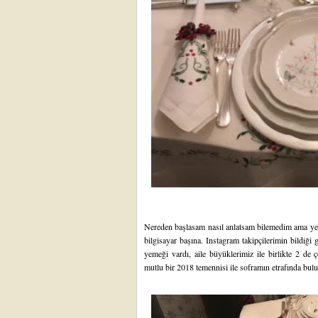
Nereden başlasam nasıl anlatsam bilemedim ama yen
bilgisayar başına. Instagram takipçilerimin bildiği 
yemeği vardı, aile büyüklerimiz ile birlikte 2 de 
mutlu bir 2018 temennisi ile soframın etrafında bul