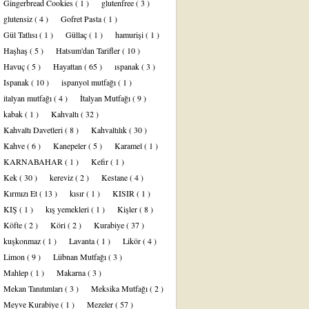
Gingerbread Cookies
( 1 )
glutenfree
( 3 )
glutensiz
( 4 )
Gofret Pasta
( 1 )
Gül Tatlısı
( 1 )
Güllaç
( 1 )
hamurişi
( 1 )
Haşhaş
( 5 )
Hatsum'dan Tarifler
( 10 )
Havuç
( 5 )
Hayattan
( 65 )
ıspanak
( 3 )
Ispanak
( 10 )
ispanyol mutfağı
( 1 )
italyan mutfağı
( 4 )
İtalyan Mutfağı
( 9 )
kabak
( 1 )
Kahvaltı
( 32 )
Kahvaltı Davetleri
( 8 )
Kahvaltılık
( 30 )
Kahve
( 6 )
Kanepeler
( 5 )
Karamel
( 1 )
KARNABAHAR
( 1 )
Kefir
( 1 )
Kek
( 30 )
kereviz
( 2 )
Kestane
( 4 )
Kırmızı Et
( 13 )
kısır
( 1 )
KISIR
( 1 )
KIŞ
( 1 )
kış yemekleri
( 1 )
Kişler
( 8 )
Köfte
( 2 )
Köri
( 2 )
Kurabiye
( 37 )
kuşkonmaz
( 1 )
Lavanta
( 1 )
Likör
( 4 )
Limon
( 9 )
Lübnan Mutfağı
( 3 )
Mahlep
( 1 )
Makarna
( 3 )
Mekan Tanıtımları
( 3 )
Meksika Mutfağı
( 2 )
Meyve Kurabiye
( 1 )
Mezeler
( 57 )