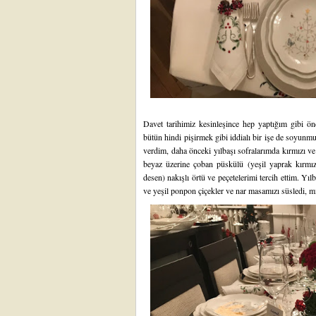
Davet tarihimiz kesinleşince hep yaptığım gibi 
bütün hindi pişirmek gibi iddialı bir işe de soyunm
verdim, daha önceki yılbaşı sofralarımda kırmızı ve 
beyaz üzerine çoban püskülü (yeşil yaprak kırmızı
desen) nakışlı örtü ve peçetelerimi tercih ettim. Yıl
ve yeşil ponpon çiçekler ve nar masamızı süsledi, mini