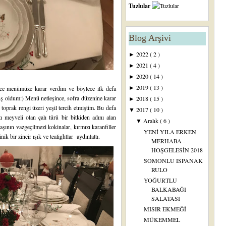
Tuzlular
Blog Arşivi
2022
( 2 )
►
2021
( 4 )
►
2020
( 14 )
►
2019
( 13 )
önce menümüze karar verdim ve böylece ilk defa
►
uş oldum:) Menü netleşince, sofra düzenine karar
2018
( 15 )
►
toprak rengi üzeri yeşil tercih etmiştim. Bu defa
2017
( 10 )
▼
 meyveli olan çalı türü bir bitkiden adını alan
Aralık
( 6 )
▼
başının vazgeçilmezi kokinalar, kırmızı karanfiller
YENİ YILA ERKEN
k bir zincir ışık ve tealightlar aydınlattı.
MERHABA -
HOŞGELESİN 2018
SOMONLU ISPANAK
RULO
YOĞURTLU
BALKABAĞI
SALATASI
MISIR EKMEĞİ
MÜKEMMEL