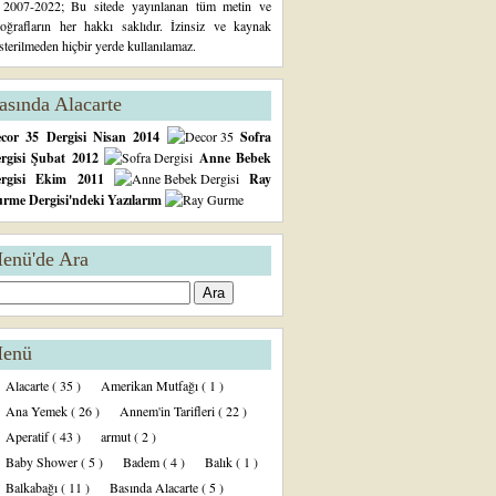
2007-2022; Bu sitede yayınlanan tüm metin ve
toğrafların her hakkı saklıdır. İzinsiz ve kaynak
sterilmeden hiçbir yerde kullanılamaz.
asında Alacarte
cor 35 Dergisi Nisan 2014
Sofra
rgisi Şubat 2012
Anne Bebek
ergisi Ekim 2011
Ray
rme Dergisi'ndeki Yazılarım
enü'de Ara
enü
Alacarte
( 35 )
Amerikan Mutfağı
( 1 )
Ana Yemek
( 26 )
Annem'in Tarifleri
( 22 )
Aperatif
( 43 )
armut
( 2 )
Baby Shower
( 5 )
Badem
( 4 )
Balık
( 1 )
Balkabağı
( 11 )
Basında Alacarte
( 5 )