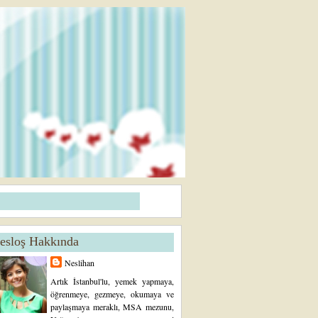
esloş Hakkında
Neslihan
Artık İstanbul'lu, yemek yapmaya,
öğrenmeye, gezmeye, okumaya ve
paylaşmaya meraklı, MSA mezunu,