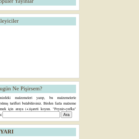
opüler Yayınlar
zleyiciler
ugün Ne Pişirsem?
inizdeki malzemeleri yazıp, bu malzemelerle
pılmış tarifleri bulabilirsiniz. Birden fazla malzeme
rmek için araya (+)işareti koyun. "Peynir+yufka"
bi
YARI