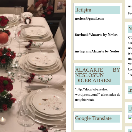
n
ne
c
İletişim
e
Pr
ki
nesloss@gmail.com
K
a
N
yı
facebook
/Alacarte by Neslos
Çü
t
sa
ne
instagram
/Alacarte by Neslos
is
mu
ye
ka
ALACARTE BY
"A
NESLOS'UN
DİĞER ADRESİ
"
http://alacartebyneslos.
I
wordpress.com/
/" adresinden de
ulaşabilirsiniz.
U
Google Translate