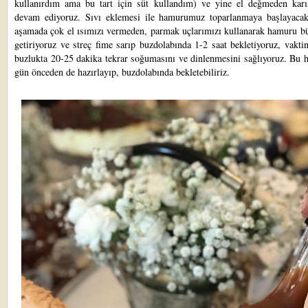
kullanırdım ama bu tart için süt kullandım) ve yine el değmeden karı
devam ediyoruz. Sıvı eklemesi ile hamurumuz toparlanmaya başlayaca
aşamada çok el ısımızı vermeden, parmak uçlarımızı kullanarak hamuru bü
getiriyoruz ve streç fime sarıp buzdolabında 1-2 saat bekletiyoruz, vakti
buzlukta 20-25 dakika tekrar soğumasını ve dinlenmesini sağlıyoruz. Bu 
gün önceden de hazırlayıp, buzdolabında bekletebiliriz.