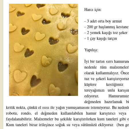
Harcı için:
- 3 adet orta boy armut
- 200 gr haşlanmış kestane
- 2 yemek kaşığı toz şeker
- 1 çay kaşığı tarçın
Yapılışı:
İyi bir tartın sırrı hamurun
nedenle tüm malzemeler
olarak kullanmalıyız. Önce
tuz ve şekeri karıştırıyoru
küplere kestiğimiz
tereyağımızı unlu karışı
ediyoruz. Hamurum
değmeden hazırlamak bi
kritik nokta, çünkü el ısısı ile yağın yumuşamasını istemiyoruz. Bu neden
robotu, rondo, el değmeden kullanılabilen hamur karıştırıcı veya 
faydalanabiliriz. Malzemeler bu şekilde karıştırılırken kum taneleri gibi o
Kum taneleri biraz irileşince soğuk su veya sütümüzü ekliyoruz (ben ge