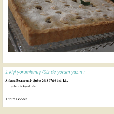
1 kişi yorumlamış /Siz de yorum yazın :
Ankara Boyacı
on 24 Şubat 2018 07:16 dedi ki...
ıyı bır sıte teşekkurler.
Yorum Gönder