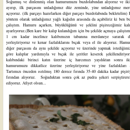
Soğumuş ve dinlenmiş olan hamurumuzu buzdolabından alıyoruz ve iki
ayırıp, ilk parçasını unladığımız düz zeminde, yine unladığımız mer
açıyoruz. (ilk parçayı hazırlarken diğer parçayı buzdolabında bekletelim) 
yöntem olarak unladığımız yağlı kağıdın arasında da açabiliriz ki ben b
çalıştım. Hamuru açarken, büyüklüğünü ve şeklini pişireceğimiz kal
ayarlıyoruz.(Ben kare bir kalıp kulandığım için bu şekilde açmaya çalışt
1 cm kadar incelince kalıbımızın tabanına merdaneye sararak di
yerleştiriyoruz ve kenar fazlalıklarını bıçak veya el ile alıyoruz. Ham
diğer parçasını da aynı şekilde açıyoruz ve üzerinde yapmak istediğimi
göre kalıplar yardımıyla ve bıçak ile şeritler keserek şekillendiriyor
kalıbındaki birinci katın üzerine iç harcımızı yaydıktan sonra ik
hamurumuzu dikkatlice üzerine yerleştiriyoruz ve yine fazlalıkları a
Tartımızı önceden ısıtılmış 180 derece fırında 35-40 dakika kadar pişir
fırından alıyoruz. Soğuduktan sonra çok az pudra şekeri serpiştirere
ediyoruz. Afiyet olsun...