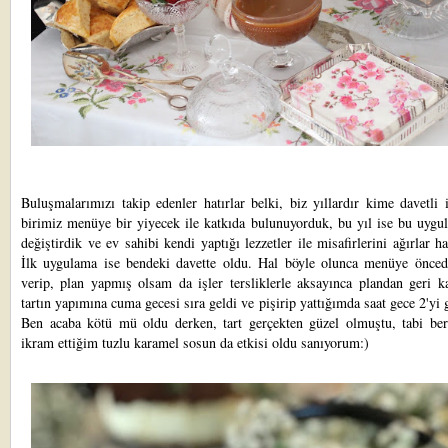
Buluşmalarımızı takip edenler hatırlar belki, biz yıllardır kime davetli 
birimiz menüye bir yiyecek ile katkıda bulunuyorduk, bu yıl ise bu uygu
değiştirdik ve ev sahibi kendi yaptığı lezzetler ile misafirlerini ağırlar ha
İlk uygulama ise bendeki davette oldu. Hal böyle olunca menüye önced
verip, plan yapmış olsam da işler tersliklerle aksayınca plandan geri k
tartın yapımına cuma gecesi sıra geldi ve pişirip yattığımda saat gece 2'yi 
Ben acaba kötü mü oldu derken, tart gerçekten güzel olmuştu, tabi ber
ikram ettiğim tuzlu karamel sosun da etkisi oldu sanıyorum:)