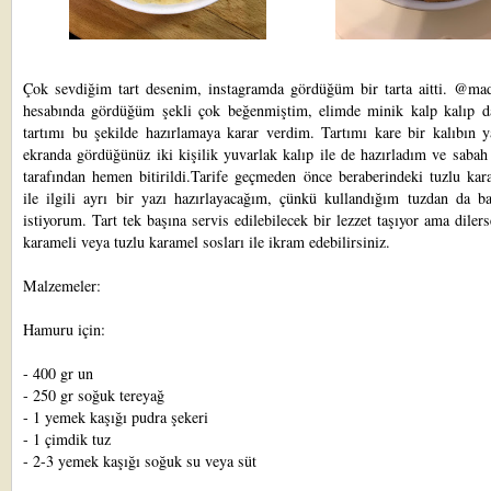
Çok sevdiğim tart desenim, instagramda gördüğüm bir tarta aitti. @ma
hesabında gördüğüm şekli çok beğenmiştim, elimde minik kalp kalıp d
tartımı bu şekilde hazırlamaya karar verdim. Tartımı kare bir kalıbın y
ekranda gördüğünüz iki kişilik yuvarlak kalıp ile de hazırladım ve sabah
tarafından hemen bitirildi.Tarife geçmeden önce beraberindeki tuzlu kar
ile ilgili ayrı bir yazı hazırlayacağım, çünkü kullandığım tuzdan da b
istiyorum. Tart tek başına servis edilebilecek bir lezzet taşıyor ama diler
karameli
veya tuzlu karamel sosları ile ikram edebilirsiniz.
Malzemeler:
Hamuru için:
- 400 gr un
- 250 gr soğuk tereyağ
- 1 yemek kaşığı pudra şekeri
- 1 çimdik tuz
- 2-3 yemek kaşığı soğuk su veya süt