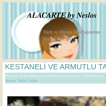
ALACARTE by Neslos
Türk ve Dünya Mutfağından
Yemek Tarifleri
KESTANELİ VE ARMUTLU T
Pişiren ve Yazan:
Neslihan
| Yazı Tarihi: Çarşamba, Ocak 17, 2018 |
Menü'de:
Kestane
,
Tartlar
,
Tatlılar
|