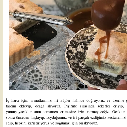
İç harcı için; armutlarımızı iri küpler halinde doğruyoruz ve üzerine 
tarçını ekleyip, ocağa alıyoruz. Pişirme sırasında şekerler eriyip, 
yumuşayacaklar ama tamamen erimesine izin vermeyeceğiz. Ocaktan 
sonra önceden haşlayıp, soyduğumuz ve iri parçalı ezdiğimiz kestanemizi
edip, hepsini karıştırıyoruz ve soğuması için bırakıyoruz.