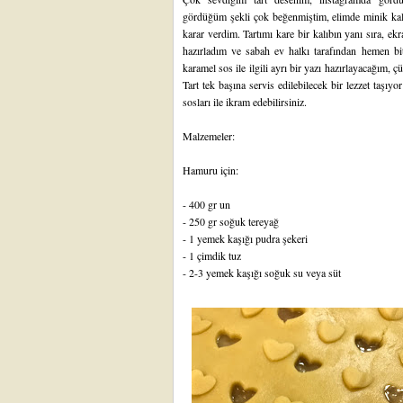
gördüğüm şekli çok beğenmiştim, elimde minik kalp
karar verdim. Tartımı kare bir kalıbın yanı sıra, ek
hazırladım ve sabah ev halkı tarafından hemen bit
karamel sos ile ilgili ayrı bir yazı hazırlayacağım,
Tart tek başına servis edilebilecek bir lezzet taşıyo
sosları ile ikram edebilirsiniz.
Malzemeler:
Hamuru için:
- 400 gr un
- 250 gr soğuk tereyağ
- 1 yemek kaşığı pudra şekeri
- 1 çimdik tuz
- 2-3 yemek kaşığı soğuk su veya süt