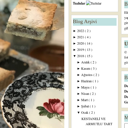
Tuzlular
B
El
ya
Blog Arşivi
gi
gi
2022
( 2 )
►
2021
( 4 )
►
U
2020
( 14 )
►
2019
( 13 )
►
© 
2018
( 15 )
▼
fo
Aralık
( 2 )
gö
►
Kasım
( 3 )
►
Ağustos
( 2 )
►
B
Haziran
( 1 )
►
De
Mayıs
( 1 )
►
De
Nisan
( 2 )
►
D
Mart
( 1 )
►
Gu
Şubat
( 1 )
►
Ocak
( 2 )
▼
M
KESTANELİ VE
ARMUTLU TART