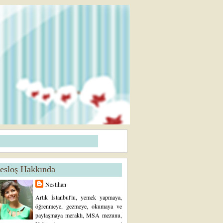
esloş Hakkında
Neslihan
Artık İstanbul'lu, yemek yapmaya,
öğrenmeye, gezmeye, okumaya ve
paylaşmaya meraklı, MSA mezunu,