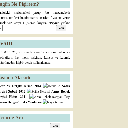
ugün Ne Pişirsem?
inizdeki malzemeleri yazıp, bu malzemelerle
pılmış tarifleri bulabilirsiniz. Birden fazla malzeme
rmek için araya (+)işareti koyun. "Peynir+yufka"
bi
YARI
2007-2022; Bu sitede yayınlanan tüm metin ve
toğrafların her hakkı saklıdır. İzinsiz ve kaynak
sterilmeden hiçbir yerde kullanılamaz.
asında Alacarte
cor 35 Dergisi Nisan 2014
Sofra
rgisi Şubat 2012
Anne Bebek
ergisi Ekim 2011
Ray
rme Dergisi'ndeki Yazılarım
enü'de Ara