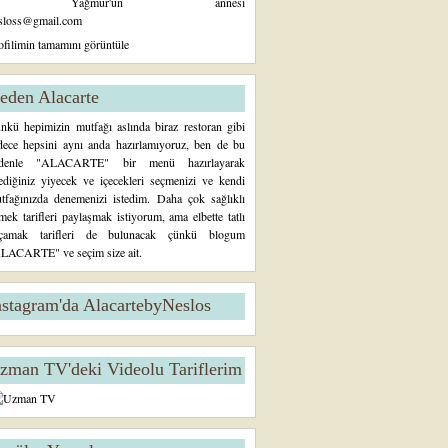
Yağmur'un annesi
sloss@gmail.com
ofilimin tamamını görüntüle
eden Alacarte
nkü hepimizin mutfağı aslında biraz restoran gibi
dece hepsini aynı anda hazırlamıyoruz, ben de bu
denle "ALACARTE" bir menü hazırlayarak
tediğiniz yiyecek ve içecekleri seçmenizi ve kendi
tfağınızda denemenizi istedim. Daha çok sağlıklı
mek tarifleri paylaşmak istiyorum, ama elbette tatlı
çamak tarifleri de bulunacak çünkü blogum
LACARTE" ve seçim size ait.
nstagram'da AlacartebyNeslos
zman TV'deki Videolu Tariflerim