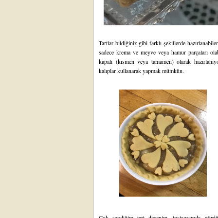
Tartlar bildiğiniz gibi farklı şekillerde hazırlanabile
sadece krema ve meyve veya hamur parçaları olabi
kapalı (kısmen veya tamamen) olarak hazırlanıy
kalıplar kullanarak yapmak mümkün.
Çok sevdiğim tart desenim, instagramda gördü