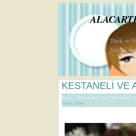
ALACARTE 
Türk ve 
Yemek Tar
KESTANELİ VE
Pişiren ve Yazan:
Neslihan
| Yazı Tarihi: Çarşamba,
Tartlar
,
Tatlılar
|