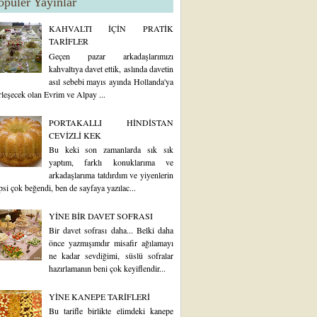
opüler Yayınlar
KAHVALTI İÇİN PRATİK
TARİFLER
Geçen pazar arkadaşlarımızı
kahvaltıya davet ettik, aslında davetin
asıl sebebi mayıs ayında Hollanda'ya
rleşecek olan Evrim ve Alpay ...
PORTAKALLI HİNDİSTAN
CEVİZLİ KEK
Bu keki son zamanlarda sık sık
yaptım, farklı konuklarıma ve
arkadaşlarıma tatdırdım ve yiyenlerin
psi çok beğendi, ben de sayfaya yazılac...
YİNE BİR DAVET SOFRASI
Bir davet sofrası daha... Belki daha
önce yazmışımdır misafir ağılamayı
ne kadar sevdiğimi, süslü sofralar
hazırlamanın beni çok keyiflendir...
YİNE KANEPE TARİFLERİ
Bu tarifle birlikte elimdeki kanepe