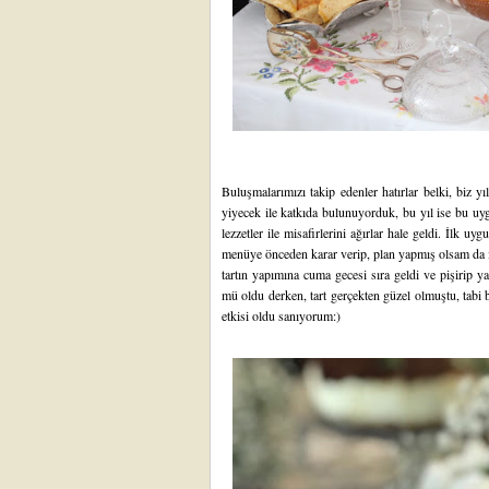
Buluşmalarımızı takip edenler hatırlar belki, biz yı
yiyecek ile katkıda bulunuyorduk, bu yıl ise bu uyg
lezzetler ile misafirlerini ağırlar hale geldi. İlk u
menüye önceden karar verip, plan yapmış olsam da iş
tartın yapımına cuma gecesi sıra geldi ve pişirip y
mü oldu derken, tart gerçekten güzel olmuştu, tabi 
etkisi oldu sanıyorum:)