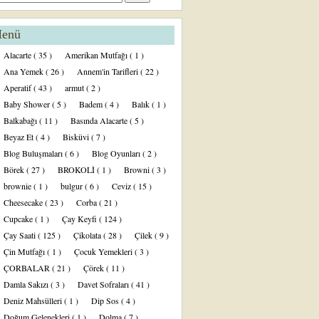
enü
Alacarte
( 35 )
Amerikan Mutfağı
( 1 )
Ana Yemek
( 26 )
Annem'in Tarifleri
( 22 )
Aperatif
( 43 )
armut
( 2 )
Baby Shower
( 5 )
Badem
( 4 )
Balık
( 1 )
Balkabağı
( 11 )
Basında Alacarte
( 5 )
Beyaz Et
( 4 )
Bisküvi
( 7 )
Blog Buluşmaları
( 6 )
Blog Oyunları
( 2 )
Börek
( 27 )
BROKOLİ
( 1 )
Browni
( 3 )
brownie
( 1 )
bulgur
( 6 )
Ceviz
( 15 )
Cheesecake
( 23 )
Corba
( 21 )
Cupcake
( 1 )
Çay Keyfi
( 124 )
Çay Saati
( 125 )
Çikolata
( 28 )
Çilek
( 9 )
Çin Mutfağı
( 1 )
Çocuk Yemekleri
( 3 )
ÇORBALAR
( 21 )
Çörek
( 11 )
Damla Sakızı
( 3 )
Davet Sofraları
( 41 )
Deniz Mahsülleri
( 1 )
Dip Sos
( 4 )
Doğum Gelenekleri
( 1 )
Dolma
( 7 )