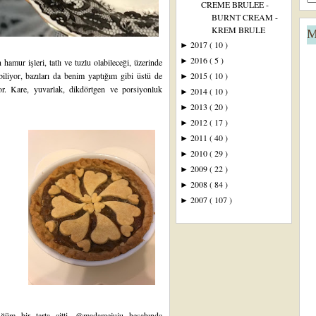
CREME BRULEE -
BURNT CREAM -
KREM BRULE
M
2017
( 10 )
►
2016
( 5 )
►
n hamur işleri, tatlı ve tuzlu olabileceği, üzerinde
liyor, bazıları da benim yaptığım gibi üstü de
2015
( 10 )
►
or. Kare, yuvarlak, dikdörtgen ve porsiyonluk
2014
( 10 )
►
2013
( 20 )
►
2012
( 17 )
►
2011
( 40 )
►
2010
( 29 )
►
2009
( 22 )
►
2008
( 84 )
►
2007
( 107 )
►
ğüm bir tarta aitti. @madamejuju hesabında