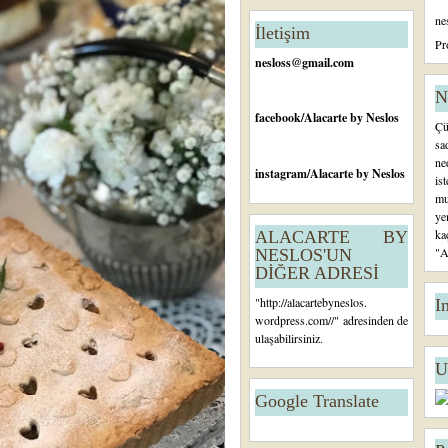
n
ne
c
İletişim
e
Pr
ki
nesloss@gmail.com
K
a
N
yı
facebook
/Alacarte by Neslos
Çü
t
sa
ne
instagram
/Alacarte by Neslos
is
mu
ye
ka
ALACARTE BY
"A
NESLOS'UN
DİĞER ADRESİ
"
http://alacartebyneslos.
I
wordpress.com/
/" adresinden de
ulaşabilirsiniz.
U
Google Translate