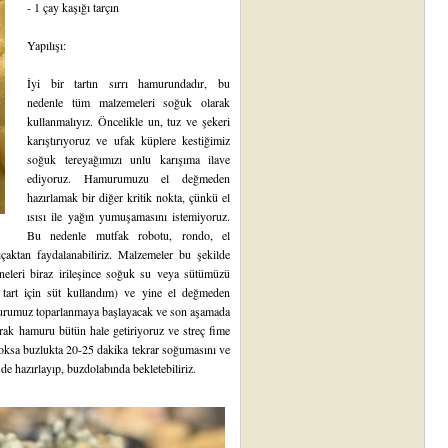
- 1 çay kaşığı tarçın
Yapılışı:
İyi bir tartın sırrı hamurundadır, bu
nedenle tüm malzemeleri soğuk olarak
kullanmalıyız. Öncelikle un, tuz ve şekeri
karıştırıyoruz ve ufak küplere kestiğimiz
soğuk tereyağımızı unlu karışıma ilave
ediyoruz. Hamurumuzu el değmeden
hazırlamak bir diğer kritik nokta, çünkü el
ısısı ile yağın yumuşamasını istemiyoruz.
Bu nedenle mutfak robotu, rondo, el
çaktan faydalanabiliriz. Malzemeler bu şekilde
aneleri biraz irileşince soğuk su veya sütümüzü
tart için süt kullandım) ve yine el değmeden
murumuz toparlanmaya başlayacak ve son aşamada
rak hamuru bütün hale getiriyoruz ve streç fime
yoksa buzlukta 20-25 dakika tekrar soğumasını ve
 hazırlayıp, buzdolabında bekletebiliriz.