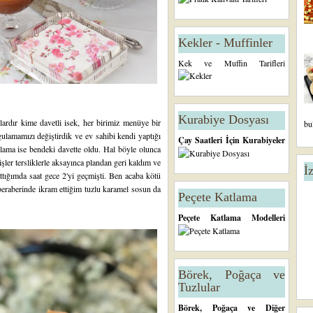
Kekler - Muffinler
Kek ve Muffin Tarifleri
Kurabiye Dosyası
llardır kime davetli isek, her birimiz menüye bir
bu
ulamamızı değiştirdik ve ev sahibi kendi yaptığı
Çay Saatleri İçin Kurabiyeler
ygulama ise bendeki davette oldu. Hal böyle olunca
ler tersliklerle aksayınca plandan geri kaldım ve
İ
attığımda saat gece 2'yi geçmişti. Ben acaba kötü
beraberinde ikram ettiğim tuzlu karamel sosun da
Peçete Katlama
Peçete Katlama Modelleri
Börek, Poğaça ve
Tuzlular
Börek, Poğaça ve Diğer