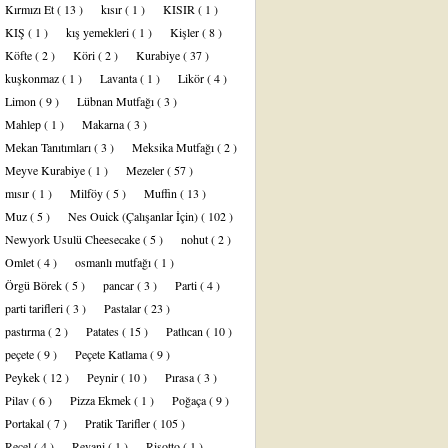
Kırmızı Et
( 13 )
kısır
( 1 )
KISIR
( 1 )
KIŞ
( 1 )
kış yemekleri
( 1 )
Kişler
( 8 )
Köfte
( 2 )
Köri
( 2 )
Kurabiye
( 37 )
kuşkonmaz
( 1 )
Lavanta
( 1 )
Likör
( 4 )
Limon
( 9 )
Lübnan Mutfağı
( 3 )
Mahlep
( 1 )
Makarna
( 3 )
Mekan Tanıtımları
( 3 )
Meksika Mutfağı
( 2 )
Meyve Kurabiye
( 1 )
Mezeler
( 57 )
mısır
( 1 )
Milföy
( 5 )
Muffin
( 13 )
Muz
( 5 )
Nes Ouick (Çalışanlar İçin)
( 102 )
Newyork Usulü Cheesecake
( 5 )
nohut
( 2 )
Omlet
( 4 )
osmanlı mutfağı
( 1 )
Örgü Börek
( 5 )
pancar
( 3 )
Parti
( 4 )
parti tarifleri
( 3 )
Pastalar
( 23 )
pastırma
( 2 )
Patates
( 15 )
Patlıcan
( 10 )
peçete
( 9 )
Peçete Katlama
( 9 )
Peykek
( 12 )
Peynir
( 10 )
Pırasa
( 3 )
Pilav
( 6 )
Pizza Ekmek
( 1 )
Poğaça
( 9 )
Portakal
( 7 )
Pratik Tarifler
( 105 )
Reçel
( 4 )
Revani
( 1 )
Risotto
( 1 )