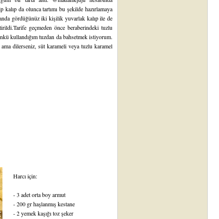
 kalıp da olunca tartımı bu şekilde hazırlamaya
randa gördüğünüz iki kişilik yuvarlak kalıp ile de
irildi.Tarife geçmeden önce beraberindeki tuzlu
 çünkü kullandığım tuzdan da bahsetmek istiyorum.
r ama dilerseniz,
süt karameli
veya tuzlu karamel
Harcı için:
- 3 adet orta boy armut
- 200 gr haşlanmış kestane
- 2 yemek kaşığı toz şeker