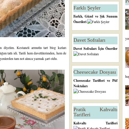
P
Farklı Şeyler
Farklı, Güzel ve Şık Sunum
Önerileri
ye
Davet Sofraları
n diyelim. Kestaneli armutlu tart blog kızları
Davet Sofraları İçin Öneriler
ğım tatlı idi. Tarifi hem davetlilerimden, hem de
iyenlerden tam not alınca yazmak şart oldu.
Cheesecake Dosyası
he
Cheesecake Tarifleri ve Püf
Noktaları
Pratik Kahvaltı
Tarifleri
Kahvaltı Tarifleri