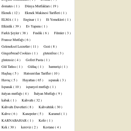
domates
( 1 )
Dünya Mutfakları
( 19 )
Ekmek
( 12 )
Ekmek Makinesi Tarifleri
( 1 )
ELMA
( 1 )
Enginar
( 1 )
Et Yemekleri
( 1 )
Etkinlik
( 39 )
Ev Yapımı
( 1 )
Farklı Şeyler
( 38 )
Fındık
( 6 )
Filmler
( 3 )
Fransız Mutfağı
( 6 )
Geleneksel Lezzetler
( 11 )
Gezi
( 8 )
Gingerbread Cookies
( 1 )
glutenfree
( 3 )
glutensiz
( 4 )
Gofret Pasta
( 1 )
Gül Tatlısı
( 1 )
Güllaç
( 1 )
hamurişi
( 1 )
Haşhaş
( 5 )
Hatsum'dan Tarifler
( 10 )
Havuç
( 5 )
Hayattan
( 65 )
ıspanak
( 3 )
Ispanak
( 10 )
ispanyol mutfağı
( 1 )
italyan mutfağı
( 4 )
İtalyan Mutfağı
( 9 )
kabak
( 1 )
Kahvaltı
( 32 )
Kahvaltı Davetleri
( 8 )
Kahvaltılık
( 30 )
Kahve
( 6 )
Kanepeler
( 5 )
Karamel
( 1 )
KARNABAHAR
( 1 )
Kefir
( 1 )
Kek
( 30 )
kereviz
( 2 )
Kestane
( 4 )