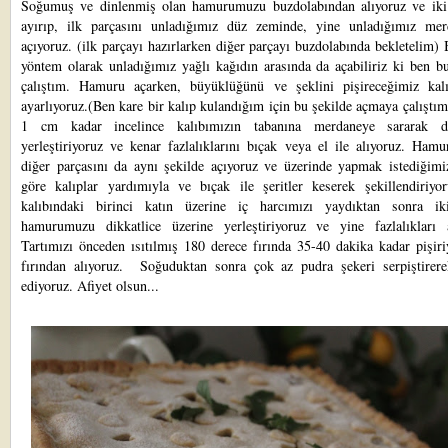
Soğumuş ve dinlenmiş olan hamurumuzu buzdolabından alıyoruz ve iki
ayırıp, ilk parçasını unladığımız düz zeminde, yine unladığımız mer
açıyoruz. (ilk parçayı hazırlarken diğer parçayı buzdolabında bekletelim) 
yöntem olarak unladığımız yağlı kağıdın arasında da açabiliriz ki ben b
çalıştım. Hamuru açarken, büyüklüğünü ve şeklini pişireceğimiz kal
ayarlıyoruz.(Ben kare bir kalıp kulandığım için bu şekilde açmaya çalışt
1 cm kadar incelince kalıbımızın tabanına merdaneye sararak di
yerleştiriyoruz ve kenar fazlalıklarını bıçak veya el ile alıyoruz. Ham
diğer parçasını da aynı şekilde açıyoruz ve üzerinde yapmak istediğimi
göre kalıplar yardımıyla ve bıçak ile şeritler keserek şekillendiriyor
kalıbındaki birinci katın üzerine iç harcımızı yaydıktan sonra ik
hamurumuzu dikkatlice üzerine yerleştiriyoruz ve yine fazlalıkları a
Tartımızı önceden ısıtılmış 180 derece fırında 35-40 dakika kadar pişir
fırından alıyoruz. Soğuduktan sonra çok az pudra şekeri serpiştirere
ediyoruz. Afiyet olsun...