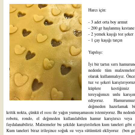
Harcı için:
- 3 adet orta boy armut
- 200 gr haşlanmış kestane
- 2 yemek kaşığı toz şeker
- 1 çay kaşığı tarçın
Yapılışı:
İyi bir tartın sırrı hamurun
nedenle tüm malzemeler
olarak kullanmalıyız. Önce
tuz ve şekeri karıştırıyoru
küplere kestiğimiz
tereyağımızı unlu karışı
ediyoruz. Hamurum
değmeden hazırlamak bi
kritik nokta, çünkü el ısısı ile yağın yumuşamasını istemiyoruz. Bu neden
robotu, rondo, el değmeden kullanılabilen hamur karıştırıcı veya 
faydalanabiliriz. Malzemeler bu şekilde karıştırılırken kum taneleri gibi o
Kum taneleri biraz irileşince soğuk su veya sütümüzü ekliyoruz (ben ge