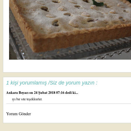
1 kişi yorumlamış /Siz de yorum yazın :
Ankara Boyacı
on 24 Şubat 2018 07:16 dedi ki...
ıyı bır sıte teşekkurler.
Yorum Gönder