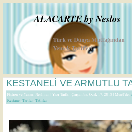
ALACARTE by Neslos
Türk ve Dünya Mutfağından
Yemek Tarifleri
KESTANELİ VE ARMUTLU T
Pişiren ve Yazan:
Neslihan
| Yazı Tarihi: Çarşamba, Ocak 17, 2018 |
Menü'de:
Kestane
,
Tartlar
,
Tatlılar
|