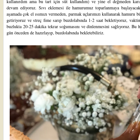
kullanırdım ama bu tart için süt kullandım) ve yine el değmeden karı
devam ediyoruz. Sıvı eklemesi ile hamurumuz toparlanmaya başlayaca
aşamada çok el ısımızı vermeden, parmak uçlarımızı kullanarak hamuru bü
getiriyoruz ve streç fime sarıp buzdolabında 1-2 saat bekletiyoruz, vakti
buzlukta 20-25 dakika tekrar soğumasını ve dinlenmesini sağlıyoruz. Bu 
gün önceden de hazırlayıp, buzdolabında bekletebiliriz.