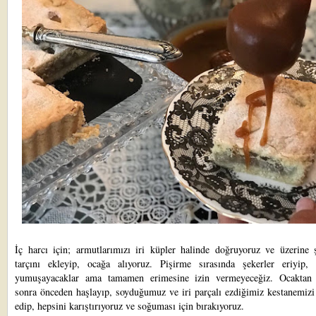
İç harcı için; armutlarımızı iri küpler halinde doğruyoruz ve üzerine 
tarçını ekleyip, ocağa alıyoruz. Pişirme sırasında şekerler eriyip, 
yumuşayacaklar ama tamamen erimesine izin vermeyeceğiz. Ocaktan 
sonra önceden haşlayıp, soyduğumuz ve iri parçalı ezdiğimiz kestanemizi
edip, hepsini karıştırıyoruz ve soğuması için bırakıyoruz.