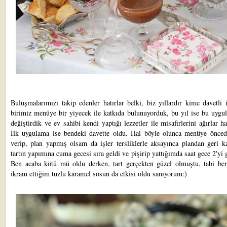
Buluşmalarımızı takip edenler hatırlar belki, biz yıllardır kime davetli 
birimiz menüye bir yiyecek ile katkıda bulunuyorduk, bu yıl ise bu uygu
değiştirdik ve ev sahibi kendi yaptığı lezzetler ile misafirlerini ağırlar ha
İlk uygulama ise bendeki davette oldu. Hal böyle olunca menüye önced
verip, plan yapmış olsam da işler tersliklerle aksayınca plandan geri k
tartın yapımına cuma gecesi sıra geldi ve pişirip yattığımda saat gece 2'yi 
Ben acaba kötü mü oldu derken, tart gerçekten güzel olmuştu, tabi ber
ikram ettiğim tuzlu karamel sosun da etkisi oldu sanıyorum:)