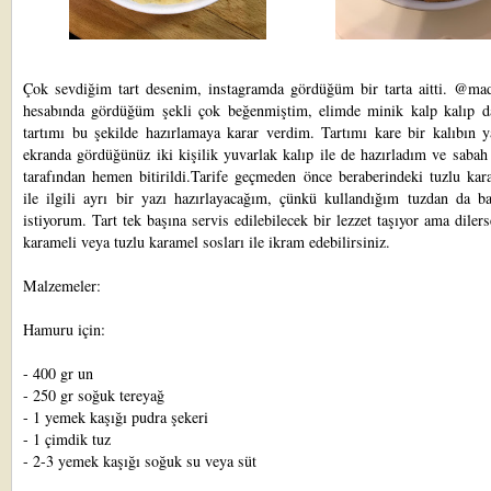
Çok sevdiğim tart desenim, instagramda gördüğüm bir tarta aitti. @ma
hesabında gördüğüm şekli çok beğenmiştim, elimde minik kalp kalıp d
tartımı bu şekilde hazırlamaya karar verdim. Tartımı kare bir kalıbın y
ekranda gördüğünüz iki kişilik yuvarlak kalıp ile de hazırladım ve sabah
tarafından hemen bitirildi.Tarife geçmeden önce beraberindeki tuzlu kar
ile ilgili ayrı bir yazı hazırlayacağım, çünkü kullandığım tuzdan da b
istiyorum. Tart tek başına servis edilebilecek bir lezzet taşıyor ama diler
karameli
veya tuzlu karamel sosları ile ikram edebilirsiniz.
Malzemeler:
Hamuru için:
- 400 gr un
- 250 gr soğuk tereyağ
- 1 yemek kaşığı pudra şekeri
- 1 çimdik tuz
- 2-3 yemek kaşığı soğuk su veya süt