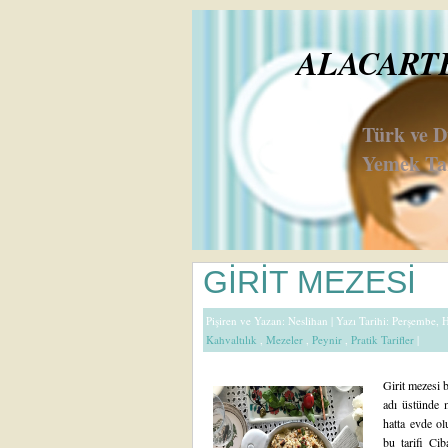
ALACARTE 
Türk ve 
Yemek Tar
GİRİT MEZESİ
Pişiren ve Yazan:
Neslihan
| Yazı Tarihi: Perşembe, 
Kahvaltılık
,
Mezeler
,
Peynir
,
Pratik Tarifler
|
Girit mezesi b
adı üstünde 
hatta evde ol
bu tarifi Ci