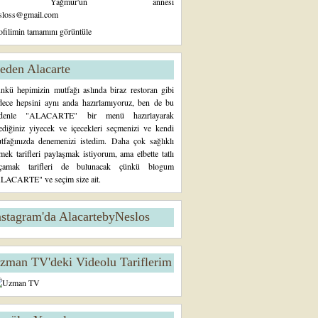
Yağmur'un annesi
sloss@gmail.com
ofilimin tamamını görüntüle
eden Alacarte
nkü hepimizin mutfağı aslında biraz restoran gibi
dece hepsini aynı anda hazırlamıyoruz, ben de bu
denle "ALACARTE" bir menü hazırlayarak
tediğiniz yiyecek ve içecekleri seçmenizi ve kendi
tfağınızda denemenizi istedim. Daha çok sağlıklı
mek tarifleri paylaşmak istiyorum, ama elbette tatlı
çamak tarifleri de bulunacak çünkü blogum
LACARTE" ve seçim size ait.
nstagram'da AlacartebyNeslos
zman TV'deki Videolu Tariflerim