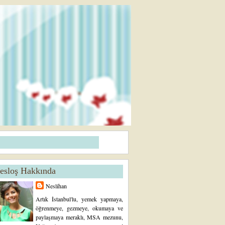
esloş Hakkında
Neslihan
Artık İstanbul'lu, yemek yapmaya,
öğrenmeye, gezmeye, okumaya ve
paylaşmaya meraklı, MSA mezunu,