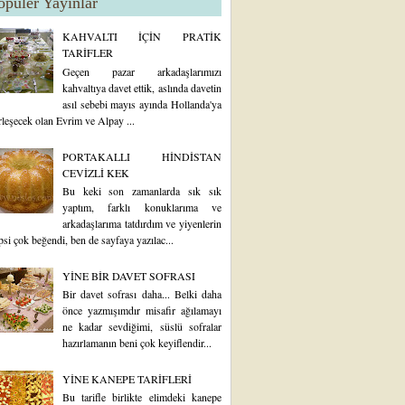
opüler Yayınlar
KAHVALTI İÇİN PRATİK
TARİFLER
Geçen pazar arkadaşlarımızı
kahvaltıya davet ettik, aslında davetin
asıl sebebi mayıs ayında Hollanda'ya
rleşecek olan Evrim ve Alpay ...
PORTAKALLI HİNDİSTAN
CEVİZLİ KEK
Bu keki son zamanlarda sık sık
yaptım, farklı konuklarıma ve
arkadaşlarıma tatdırdım ve yiyenlerin
psi çok beğendi, ben de sayfaya yazılac...
YİNE BİR DAVET SOFRASI
Bir davet sofrası daha... Belki daha
önce yazmışımdır misafir ağılamayı
ne kadar sevdiğimi, süslü sofralar
hazırlamanın beni çok keyiflendir...
YİNE KANEPE TARİFLERİ
Bu tarifle birlikte elimdeki kanepe