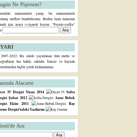
ugün Ne Pişirsem?
inizdeki malzemeleri yazıp, bu malzemelerle
pılmış tarifleri bulabilirsiniz. Birden fazla malzeme
rmek için araya (+)işareti koyun. "Peynir+yufka"
bi
YARI
2007-2022; Bu sitede yayınlanan tüm metin ve
toğrafların her hakkı saklıdır. İzinsiz ve kaynak
sterilmeden hiçbir yerde kullanılamaz.
asında Alacarte
cor 35 Dergisi Nisan 2014
Sofra
rgisi Şubat 2012
Anne Bebek
ergisi Ekim 2011
Ray
rme Dergisi'ndeki Yazılarım
enü'de Ara