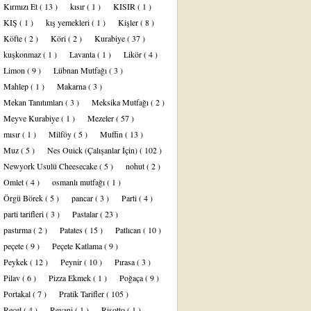
Kırmızı Et
( 13 )
kısır
( 1 )
KISIR
( 1 )
KIŞ
( 1 )
kış yemekleri
( 1 )
Kişler
( 8 )
Köfte
( 2 )
Köri
( 2 )
Kurabiye
( 37 )
kuşkonmaz
( 1 )
Lavanta
( 1 )
Likör
( 4 )
Limon
( 9 )
Lübnan Mutfağı
( 3 )
Mahlep
( 1 )
Makarna
( 3 )
Mekan Tanıtımları
( 3 )
Meksika Mutfağı
( 2 )
Meyve Kurabiye
( 1 )
Mezeler
( 57 )
mısır
( 1 )
Milföy
( 5 )
Muffin
( 13 )
Muz
( 5 )
Nes Ouick (Çalışanlar İçin)
( 102 )
Newyork Usulü Cheesecake
( 5 )
nohut
( 2 )
Omlet
( 4 )
osmanlı mutfağı
( 1 )
Örgü Börek
( 5 )
pancar
( 3 )
Parti
( 4 )
parti tarifleri
( 3 )
Pastalar
( 23 )
pastırma
( 2 )
Patates
( 15 )
Patlıcan
( 10 )
peçete
( 9 )
Peçete Katlama
( 9 )
Peykek
( 12 )
Peynir
( 10 )
Pırasa
( 3 )
Pilav
( 6 )
Pizza Ekmek
( 1 )
Poğaça
( 9 )
Portakal
( 7 )
Pratik Tarifler
( 105 )
Reçel
( 4 )
Revani
( 1 )
Risotto
( 1 )