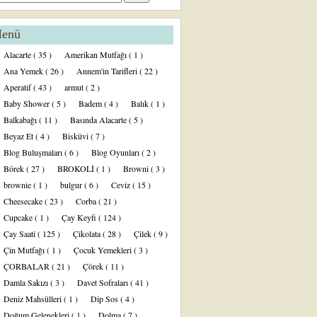
enü
Alacarte
( 35 )
Amerikan Mutfağı
( 1 )
Ana Yemek
( 26 )
Annem'in Tarifleri
( 22 )
Aperatif
( 43 )
armut
( 2 )
Baby Shower
( 5 )
Badem
( 4 )
Balık
( 1 )
Balkabağı
( 11 )
Basında Alacarte
( 5 )
Beyaz Et
( 4 )
Bisküvi
( 7 )
Blog Buluşmaları
( 6 )
Blog Oyunları
( 2 )
Börek
( 27 )
BROKOLİ
( 1 )
Browni
( 3 )
brownie
( 1 )
bulgur
( 6 )
Ceviz
( 15 )
Cheesecake
( 23 )
Corba
( 21 )
Cupcake
( 1 )
Çay Keyfi
( 124 )
Çay Saati
( 125 )
Çikolata
( 28 )
Çilek
( 9 )
Çin Mutfağı
( 1 )
Çocuk Yemekleri
( 3 )
ÇORBALAR
( 21 )
Çörek
( 11 )
Damla Sakızı
( 3 )
Davet Sofraları
( 41 )
Deniz Mahsülleri
( 1 )
Dip Sos
( 4 )
Doğum Gelenekleri
( 1 )
Dolma
( 7 )