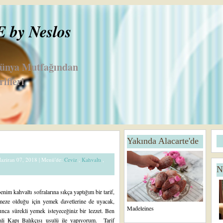
by Neslos
Dünya Mutfağından
ifleri
D
A
Yakında Alacarte'de
a
n
h
a
Haziran 07, 2018 |
Menü'de:
Ceviz
,
Kahvaltı
,
a
S
N
Y
a
e
y
ni
f
enim kahvaltı sofralarına sıkça yaptığım bir tarif,
K
a
meze olduğu için yemek davetlerine de uyacak,
a
Madeleines
unca sürekli yemek isteyeceğiniz bir lezzet. Ben
yı
bali Kapı Balıkçısı usulü ile yapıyorum. Tarif