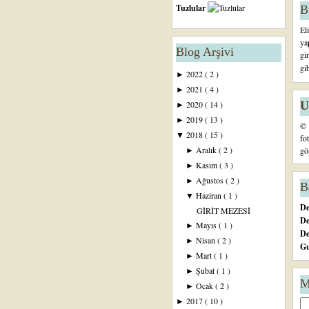
Tuzlular
B
El
ya
Blog Arşivi
gi
gi
2022
( 2 )
►
2021
( 4 )
►
U
2020
( 14 )
►
2019
( 13 )
►
© 
2018
( 15 )
▼
fo
Aralık
( 2 )
gö
►
Kasım
( 3 )
►
Ağustos
( 2 )
►
B
Haziran
( 1 )
▼
De
GİRİT MEZESİ
De
Mayıs
( 1 )
►
D
Nisan
( 2 )
►
Gu
Mart
( 1 )
►
Şubat
( 1 )
►
M
Ocak
( 2 )
►
2017
( 10 )
►