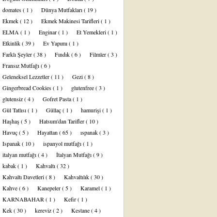
domates
( 1 )
Dünya Mutfakları
( 19 )
Ekmek
( 12 )
Ekmek Makinesi Tarifleri
( 1 )
ELMA
( 1 )
Enginar
( 1 )
Et Yemekleri
( 1 )
Etkinlik
( 39 )
Ev Yapımı
( 1 )
Farklı Şeyler
( 38 )
Fındık
( 6 )
Filmler
( 3 )
Fransız Mutfağı
( 6 )
Geleneksel Lezzetler
( 11 )
Gezi
( 8 )
Gingerbread Cookies
( 1 )
glutenfree
( 3 )
glutensiz
( 4 )
Gofret Pasta
( 1 )
Gül Tatlısı
( 1 )
Güllaç
( 1 )
hamurişi
( 1 )
Haşhaş
( 5 )
Hatsum'dan Tarifler
( 10 )
Havuç
( 5 )
Hayattan
( 65 )
ıspanak
( 3 )
Ispanak
( 10 )
ispanyol mutfağı
( 1 )
italyan mutfağı
( 4 )
İtalyan Mutfağı
( 9 )
kabak
( 1 )
Kahvaltı
( 32 )
Kahvaltı Davetleri
( 8 )
Kahvaltılık
( 30 )
Kahve
( 6 )
Kanepeler
( 5 )
Karamel
( 1 )
KARNABAHAR
( 1 )
Kefir
( 1 )
Kek
( 30 )
kereviz
( 2 )
Kestane
( 4 )