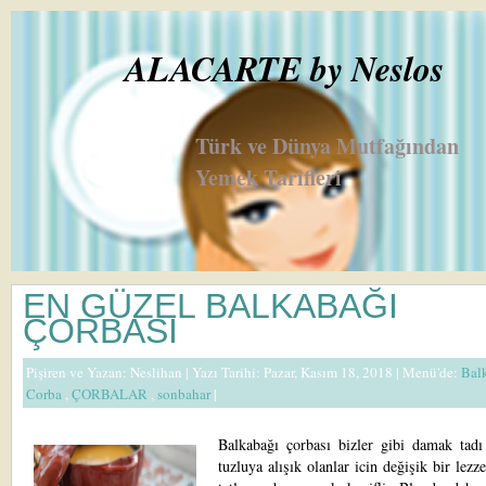
ALACARTE by Neslos
Türk ve Dünya Mutfağından
Yemek Tarifleri
EN GÜZEL BALKABAĞI
ÇORBASI
Pişiren ve Yazan:
Neslihan
| Yazı Tarihi: Pazar, Kasım 18, 2018 |
Menü'de:
Bal
Corba
,
ÇORBALAR
,
sonbahar
|
Balkabağı çorbası bizler gibi damak tadı
tuzluya alışık olanlar icin değişik bir lezz