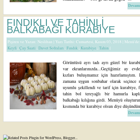
Devamı
FINDIKLI VE TAHİNLİ
BALKABAĞI KURABİYE
Pişiren ve Yazan:
Neslihan
| Yazı Tarihi: Cumartesi, Kasım 03, 2018 |
Menü'de
Keyfi
,
Çay Saati
,
Davet Sofraları
,
Fındık
,
Kurabiye
,
Tahin
|
Görüntüsü ayrı tadı ayrı güzel bir kurabi
var ekranlarınızda...Geçtiğimiz ay evd
kızları buluşmamız için hazırlamıştım. 
zamana uygun sonbahar olarak seçince
uyumlu şekillendi ve tarif için kurabiye, 
tahin bol tereyağlı bir hamurla kapl
balkabağı kılığına girdi. Menüyü oluşturur
kısmında bir kurabiye olsun diye düşündüm
Devamı