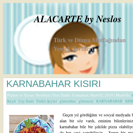
ALACARTE by Neslos
Türk ve Dünya Mutfağından
Yemek Tarifleri
KARNABAHAR KISIRI
Pişiren ve Yazan:
Neslihan
| Yazı Tarihi: Cumartesi, Mart 02, 2019 |
Menü'de:
Keyfi
,
Çay Saati
,
Farklı Şeyler
,
glutenfree
,
glutensiz
,
KARNABAHAR
,
KIS
Geçen yıl gördüğüm ve sosyal medyada b
alan bir söz vardı, eminim bilenleriniz
karnabahar bile bir şekilde pizza olabiliy
de her şeyi yapabilirsin... Super bir mo