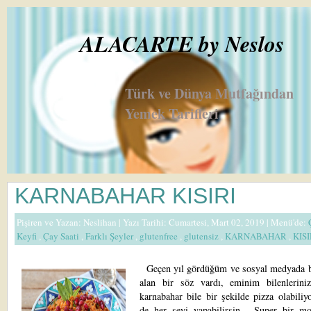
ALACARTE by Neslos
Türk ve Dünya Mutfağından
Yemek Tarifleri
KARNABAHAR KISIRI
Pişiren ve Yazan:
Neslihan
| Yazı Tarihi: Cumartesi, Mart 02, 2019 |
Menü'de:
Keyfi
,
Çay Saati
,
Farklı Şeyler
,
glutenfree
,
glutensiz
,
KARNABAHAR
,
KIS
Geçen yıl gördüğüm ve sosyal medyada b
alan bir söz vardı, eminim bilenleriniz
karnabahar bile bir şekilde pizza olabiliy
de her şeyi yapabilirsin... Super bir mo