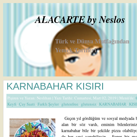
ALACARTE by Neslos
Türk ve Dünya Mutfağından
Yemek Tarifleri
KARNABAHAR KISIRI
Pişiren ve Yazan:
Neslihan
| Yazı Tarihi: Cumartesi, Mart 02, 2019 |
Menü'de:
Keyfi
,
Çay Saati
,
Farklı Şeyler
,
glutenfree
,
glutensiz
,
KARNABAHAR
,
KIS
Geçen yıl gördüğüm ve sosyal medyada b
alan bir söz vardı, eminim bilenleriniz
karnabahar bile bir şekilde pizza olabiliy
de her şeyi yapabilirsin... Super bir mo