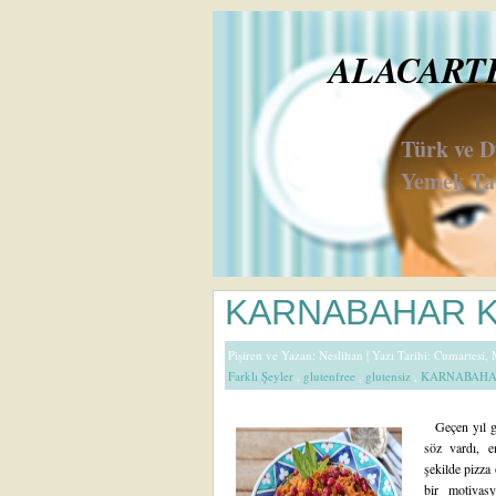
ALACARTE 
Türk ve 
Yemek Tar
KARNABAHAR KI
Pişiren ve Yazan:
Neslihan
| Yazı Tarihi: Cumartesi,
Farklı Şeyler
,
glutenfree
,
glutensiz
,
KARNABAH
Geçen yıl gö
söz vardı, e
şekilde pizza 
bir motivas