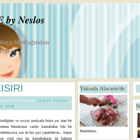
by Neslos
Dünya Mutfağından
ifleri
D
A
SIRI
Yakında Alacarte'de
a
n
h
a
 Mart 02, 2019 |
Menü'de:
Çay Keyfi
,
Çay Saati
,
a
S
N
AR
,
KISIR
|
Y
a
e
y
ni
f
rdüğüm ve sosyal medyada bolca yer alan bir
K
a
minim bilenleriniz vardır; karnabahar bile bir
a
Madeleines
olabiliyorsa, sen de her şeyi yapabilirsin... Super
yı
yon sözü olsa da, karnabaharın da hakkını