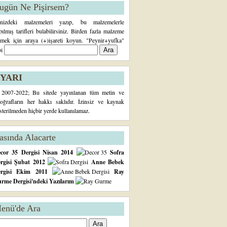
ugün Ne Pişirsem?
inizdeki malzemeleri yazıp, bu malzemelerle
pılmış tarifleri bulabilirsiniz. Birden fazla malzeme
rmek için araya (+)işareti koyun. "Peynir+yufka"
bi
YARI
2007-2022; Bu sitede yayınlanan tüm metin ve
toğrafların her hakkı saklıdır. İzinsiz ve kaynak
sterilmeden hiçbir yerde kullanılamaz.
asında Alacarte
cor 35 Dergisi Nisan 2014
Sofra
rgisi Şubat 2012
Anne Bebek
ergisi Ekim 2011
Ray
rme Dergisi'ndeki Yazılarım
enü'de Ara