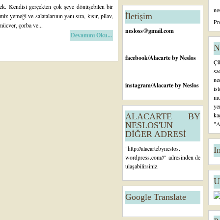
tl
k. Kendisi gerçekten çok şeye dönüşebilen bir
ne
ar
İletişim
miz yemeği ve salatalarının yanı sıra, kısır, pilav,
Ö
Pr
mücver, çorba ve...
n
nesloss@gmail.com
Devamını Oku...
c
e
N
ki
facebook
/Alacarte by Neslos
Çü
K
sa
a
ne
yı
instagram
/Alacarte by Neslos
is
tl
mu
ar
ye
ka
ALACARTE BY
"A
NESLOS'UN
DİĞER ADRESİ
"
http://alacartebyneslos.
I
wordpress.com/
/" adresinden de
ulaşabilirsiniz.
U
Google Translate