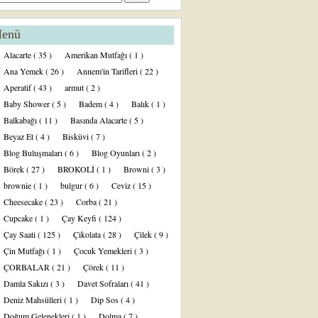
enü
Alacarte
( 35 )
Amerikan Mutfağı
( 1 )
Ana Yemek
( 26 )
Annem'in Tarifleri
( 22 )
Aperatif
( 43 )
armut
( 2 )
Baby Shower
( 5 )
Badem
( 4 )
Balık
( 1 )
Balkabağı
( 11 )
Basında Alacarte
( 5 )
Beyaz Et
( 4 )
Bisküvi
( 7 )
Blog Buluşmaları
( 6 )
Blog Oyunları
( 2 )
Börek
( 27 )
BROKOLİ
( 1 )
Browni
( 3 )
brownie
( 1 )
bulgur
( 6 )
Ceviz
( 15 )
Cheesecake
( 23 )
Corba
( 21 )
Cupcake
( 1 )
Çay Keyfi
( 124 )
Çay Saati
( 125 )
Çikolata
( 28 )
Çilek
( 9 )
Çin Mutfağı
( 1 )
Çocuk Yemekleri
( 3 )
ÇORBALAR
( 21 )
Çörek
( 11 )
Damla Sakızı
( 3 )
Davet Sofraları
( 41 )
Deniz Mahsülleri
( 1 )
Dip Sos
( 4 )
Doğum Gelenekleri
( 1 )
Dolma
( 7 )