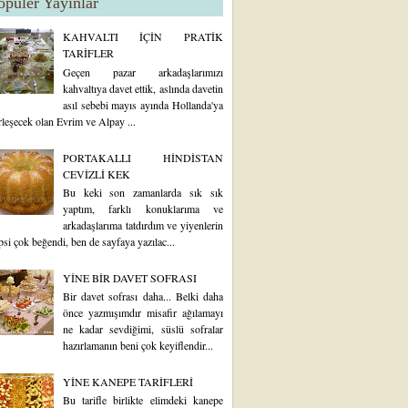
opüler Yayınlar
KAHVALTI İÇİN PRATİK
TARİFLER
Geçen pazar arkadaşlarımızı
kahvaltıya davet ettik, aslında davetin
asıl sebebi mayıs ayında Hollanda'ya
rleşecek olan Evrim ve Alpay ...
PORTAKALLI HİNDİSTAN
CEVİZLİ KEK
Bu keki son zamanlarda sık sık
yaptım, farklı konuklarıma ve
arkadaşlarıma tatdırdım ve yiyenlerin
psi çok beğendi, ben de sayfaya yazılac...
YİNE BİR DAVET SOFRASI
Bir davet sofrası daha... Belki daha
önce yazmışımdır misafir ağılamayı
ne kadar sevdiğimi, süslü sofralar
hazırlamanın beni çok keyiflendir...
YİNE KANEPE TARİFLERİ
Bu tarifle birlikte elimdeki kanepe