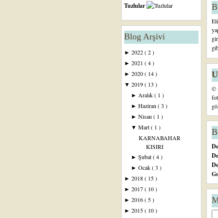
Tuzlular
B
El
ya
Blog Arşivi
gi
gi
2022
( 2 )
►
2021
( 4 )
►
U
2020
( 14 )
►
2019
( 13 )
▼
© 
Aralık
( 1 )
►
fo
Haziran
( 3 )
gö
►
Nisan
( 1 )
►
Mart
( 1 )
▼
B
KARNABAHAR
De
KISIRI
De
Şubat
( 4 )
►
D
Ocak
( 3 )
►
Gu
2018
( 15 )
►
2017
( 10 )
►
M
2016
( 5 )
►
2015
( 10 )
►