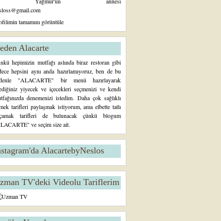
Yağmur'un annesi
sloss@gmail.com
ofilimin tamamını görüntüle
eden Alacarte
nkü hepimizin mutfağı aslında biraz restoran gibi
dece hepsini aynı anda hazırlamıyoruz, ben de bu
denle "ALACARTE" bir menü hazırlayarak
tediğiniz yiyecek ve içecekleri seçmenizi ve kendi
tfağınızda denemenizi istedim. Daha çok sağlıklı
mek tarifleri paylaşmak istiyorum, ama elbette tatlı
çamak tarifleri de bulunacak çünkü blogum
LACARTE" ve seçim size ait.
nstagram'da AlacartebyNeslos
zman TV'deki Videolu Tariflerim