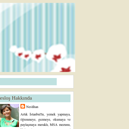
esloş Hakkında
Neslihan
Artık İstanbul'lu, yemek yapmaya,
öğrenmeye, gezmeye, okumaya ve
paylaşmaya meraklı, MSA mezunu,