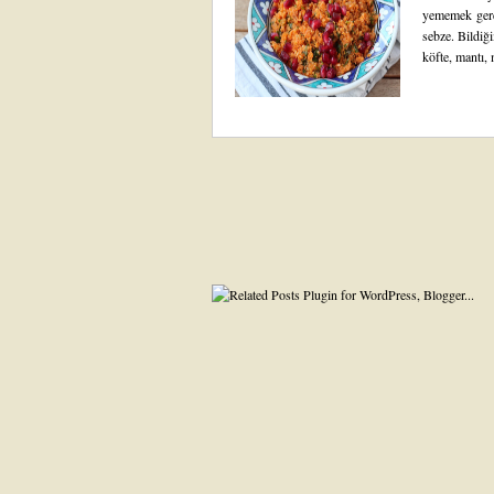
yememek gere
sebze. Bildiği
köfte, mantı, 