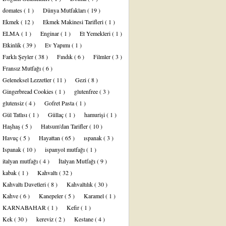
domates
( 1 )
Dünya Mutfakları
( 19 )
Ekmek
( 12 )
Ekmek Makinesi Tarifleri
( 1 )
ELMA
( 1 )
Enginar
( 1 )
Et Yemekleri
( 1 )
Etkinlik
( 39 )
Ev Yapımı
( 1 )
Farklı Şeyler
( 38 )
Fındık
( 6 )
Filmler
( 3 )
Fransız Mutfağı
( 6 )
Geleneksel Lezzetler
( 11 )
Gezi
( 8 )
Gingerbread Cookies
( 1 )
glutenfree
( 3 )
glutensiz
( 4 )
Gofret Pasta
( 1 )
Gül Tatlısı
( 1 )
Güllaç
( 1 )
hamurişi
( 1 )
Haşhaş
( 5 )
Hatsum'dan Tarifler
( 10 )
Havuç
( 5 )
Hayattan
( 65 )
ıspanak
( 3 )
Ispanak
( 10 )
ispanyol mutfağı
( 1 )
italyan mutfağı
( 4 )
İtalyan Mutfağı
( 9 )
kabak
( 1 )
Kahvaltı
( 32 )
Kahvaltı Davetleri
( 8 )
Kahvaltılık
( 30 )
Kahve
( 6 )
Kanepeler
( 5 )
Karamel
( 1 )
KARNABAHAR
( 1 )
Kefir
( 1 )
Kek
( 30 )
kereviz
( 2 )
Kestane
( 4 )