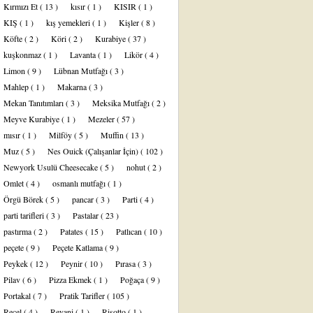
Kırmızı Et
( 13 )
kısır
( 1 )
KISIR
( 1 )
KIŞ
( 1 )
kış yemekleri
( 1 )
Kişler
( 8 )
Köfte
( 2 )
Köri
( 2 )
Kurabiye
( 37 )
kuşkonmaz
( 1 )
Lavanta
( 1 )
Likör
( 4 )
Limon
( 9 )
Lübnan Mutfağı
( 3 )
Mahlep
( 1 )
Makarna
( 3 )
Mekan Tanıtımları
( 3 )
Meksika Mutfağı
( 2 )
Meyve Kurabiye
( 1 )
Mezeler
( 57 )
mısır
( 1 )
Milföy
( 5 )
Muffin
( 13 )
Muz
( 5 )
Nes Ouick (Çalışanlar İçin)
( 102 )
Newyork Usulü Cheesecake
( 5 )
nohut
( 2 )
Omlet
( 4 )
osmanlı mutfağı
( 1 )
Örgü Börek
( 5 )
pancar
( 3 )
Parti
( 4 )
parti tarifleri
( 3 )
Pastalar
( 23 )
pastırma
( 2 )
Patates
( 15 )
Patlıcan
( 10 )
peçete
( 9 )
Peçete Katlama
( 9 )
Peykek
( 12 )
Peynir
( 10 )
Pırasa
( 3 )
Pilav
( 6 )
Pizza Ekmek
( 1 )
Poğaça
( 9 )
Portakal
( 7 )
Pratik Tarifler
( 105 )
Reçel
( 4 )
Revani
( 1 )
Risotto
( 1 )