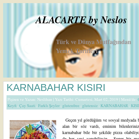
ALACARTE by Neslos
Türk ve Dünya Mutfağından
Yemek Tarifleri
KARNABAHAR KISIRI
Pişiren ve Yazan:
Neslihan
| Yazı Tarihi: Cumartesi, Mart 02, 2019 |
Menü'de:
Keyfi
,
Çay Saati
,
Farklı Şeyler
,
glutenfree
,
glutensiz
,
KARNABAHAR
,
KIS
Geçen yıl gördüğüm ve sosyal medyada b
alan bir söz vardı, eminim bilenleriniz
karnabahar bile bir şekilde pizza olabiliy
de her şeyi yapabilirsin... Super bir mo