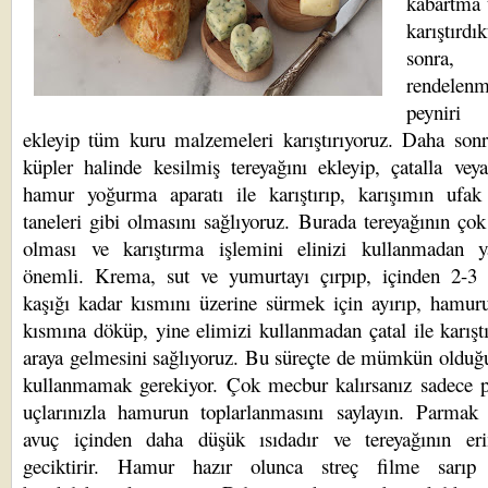
kabartma 
karıştırdı
sonra,
rendelenm
peynir
ekleyip tüm kuru malzemeleri karıştırıyoruz. Daha son
küpler halinde kesilmiş tereyağını ekleyip, çatalla vey
hamur yoğurma aparatı ile karıştırıp, karışımın ufak 
taneleri gibi olmasını sağlıyoruz. Burada tereyağının ço
olması ve karıştırma işlemini elinizi kullanmadan 
önemli. Krema, sut ve yumurtayı çırpıp, içinden 2-3
kaşığı kadar kısmını üzerine sürmek için ayırıp, hamur
kısmına döküp, yine elimizi kullanmadan çatal ile karıştı
araya gelmesini sağlıyoruz. Bu süreçte de mümkün olduğ
kullanmamak gerekiyor. Çok mecbur kalırsanız sadece 
uçlarınızla hamurun toplarlanmasını saylayın. Parmak 
avuç içinden daha düşük ısıdadır ve tereyağının eri
geciktirir. Hamur hazır olunca streç filme sarıp 