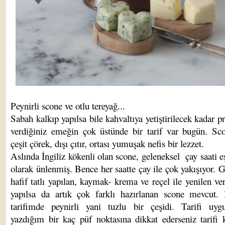
Peynirli scone ve otlu tereyağ...
Sabah kalkıp yapılsa bile kahvaltıya yetiştirilecek kadar pr
verdiğiniz emeğin çok üstünde bir tarif var bugün. Sc
çeşit çörek, dışı çıtır, ortası yumuşak nefis bir lezzet.
Aslında İngiliz kökenli olan scone, geleneksel çay saati eş
olarak ünlenmiş. Bence her saatte çay ile çok yakışıyor. 
hafif tatlı yapılan, kaymak- krema ve reçel ile yenilen ve
yapılsa da artık çok farklı hazırlanan scone mevcut.
tarifimde peynirli yani tuzlu bir çeşidi. Tarifi uygu
yazdığım bir kaç püf noktasına dikkat ederseniz tarifi 