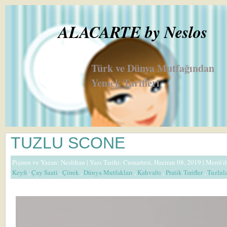
ALACARTE by Neslos
Türk ve Dünya Mutfağından
Yemek Tarifleri
TUZLU SCONE
Pişiren ve Yazan:
Neslihan
| Yazı Tarihi: Cumartesi, Haziran 08, 2019 |
Menü'd
Keyfi
,
Çay Saati
,
Çörek
,
Dünya Mutfakları
,
Kahvaltı
,
Pratik Tarifler
,
Tuzlul