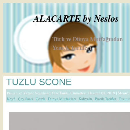
ALACARTE by Neslos
Türk ve Dünya Mutfağından
Yemek Tarifleri
TUZLU SCONE
Pişiren ve Yazan:
Neslihan
| Yazı Tarihi: Cumartesi, Haziran 08, 2019 |
Menü'd
Keyfi
,
Çay Saati
,
Çörek
,
Dünya Mutfakları
,
Kahvaltı
,
Pratik Tarifler
,
Tuzlul