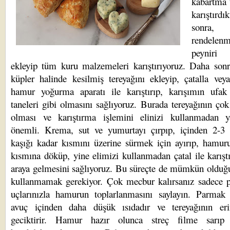
kabartma 
karıştırdı
sonra,
rendelenm
peynir
ekleyip tüm kuru malzemeleri karıştırıyoruz. Daha son
küpler halinde kesilmiş tereyağını ekleyip, çatalla vey
hamur yoğurma aparatı ile karıştırıp, karışımın ufak 
taneleri gibi olmasını sağlıyoruz. Burada tereyağının ço
olması ve karıştırma işlemini elinizi kullanmadan 
önemli. Krema, sut ve yumurtayı çırpıp, içinden 2-3
kaşığı kadar kısmını üzerine sürmek için ayırıp, hamur
kısmına döküp, yine elimizi kullanmadan çatal ile karıştı
araya gelmesini sağlıyoruz. Bu süreçte de mümkün olduğ
kullanmamak gerekiyor. Çok mecbur kalırsanız sadece 
uçlarınızla hamurun toplarlanmasını saylayın. Parmak 
avuç içinden daha düşük ısıdadır ve tereyağının eri
geciktirir. Hamur hazır olunca streç filme sarıp 