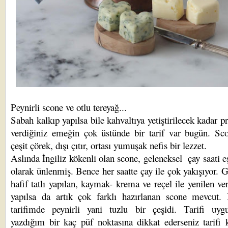
Peynirli scone ve otlu tereyağ...
Sabah kalkıp yapılsa bile kahvaltıya yetiştirilecek kadar pr
verdiğiniz emeğin çok üstünde bir tarif var bugün. Sc
çeşit çörek, dışı çıtır, ortası yumuşak nefis bir lezzet.
Aslında İngiliz kökenli olan scone, geleneksel çay saati eş
olarak ünlenmiş. Bence her saatte çay ile çok yakışıyor. 
hafif tatlı yapılan, kaymak- krema ve reçel ile yenilen ve
yapılsa da artık çok farklı hazırlanan scone mevcut.
tarifimde peynirli yani tuzlu bir çeşidi. Tarifi uygu
yazdığım bir kaç püf noktasına dikkat ederseniz tarifi 