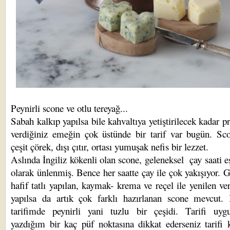
Peynirli scone ve otlu tereyağ...
Sabah kalkıp yapılsa bile kahvaltıya yetiştirilecek kadar pr
verdiğiniz emeğin çok üstünde bir tarif var bugün. Sc
çeşit çörek, dışı çıtır, ortası yumuşak nefis bir lezzet.
Aslında İngiliz kökenli olan scone, geleneksel çay saati eş
olarak ünlenmiş. Bence her saatte çay ile çok yakışıyor. 
hafif tatlı yapılan, kaymak- krema ve reçel ile yenilen ve
yapılsa da artık çok farklı hazırlanan scone mevcut.
tarifimde peynirli yani tuzlu bir çeşidi. Tarifi uygu
yazdığım bir kaç püf noktasına dikkat ederseniz tarifi 