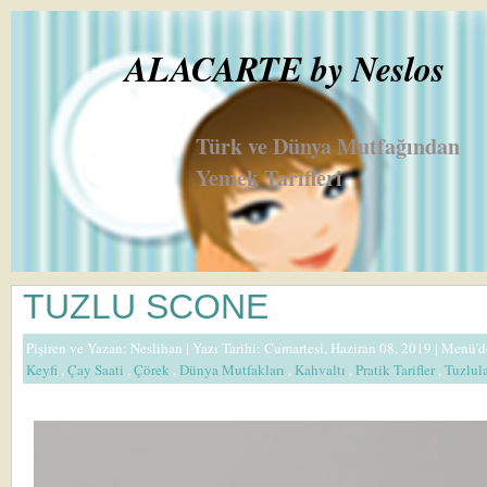
ALACARTE by Neslos
Türk ve Dünya Mutfağından
Yemek Tarifleri
TUZLU SCONE
Pişiren ve Yazan:
Neslihan
| Yazı Tarihi: Cumartesi, Haziran 08, 2019 |
Menü'd
Keyfi
,
Çay Saati
,
Çörek
,
Dünya Mutfakları
,
Kahvaltı
,
Pratik Tarifler
,
Tuzlul