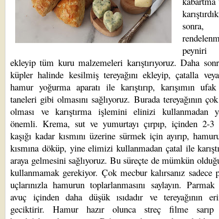
kabartma 
karıştırdı
sonra,
rendelenm
peynir
ekleyip tüm kuru malzemeleri karıştırıyoruz. Daha son
küpler halinde kesilmiş tereyağını ekleyip, çatalla vey
hamur yoğurma aparatı ile karıştırıp, karışımın ufak 
taneleri gibi olmasını sağlıyoruz. Burada tereyağının ço
olması ve karıştırma işlemini elinizi kullanmadan 
önemli. Krema, sut ve yumurtayı çırpıp, içinden 2-3
kaşığı kadar kısmını üzerine sürmek için ayırıp, hamur
kısmına döküp, yine elimizi kullanmadan çatal ile karıştı
araya gelmesini sağlıyoruz. Bu süreçte de mümkün olduğ
kullanmamak gerekiyor. Çok mecbur kalırsanız sadece 
uçlarınızla hamurun toplarlanmasını saylayın. Parmak 
avuç içinden daha düşük ısıdadır ve tereyağının eri
geciktirir. Hamur hazır olunca streç filme sarıp 