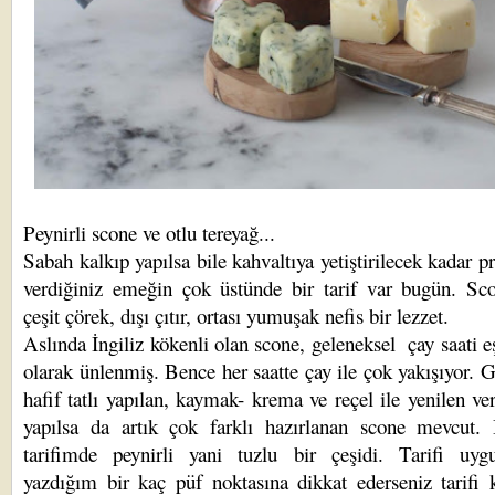
Peynirli scone ve otlu tereyağ...
Sabah kalkıp yapılsa bile kahvaltıya yetiştirilecek kadar pr
verdiğiniz emeğin çok üstünde bir tarif var bugün. Sc
çeşit çörek, dışı çıtır, ortası yumuşak nefis bir lezzet.
Aslında İngiliz kökenli olan scone, geleneksel çay saati eş
olarak ünlenmiş. Bence her saatte çay ile çok yakışıyor. 
hafif tatlı yapılan, kaymak- krema ve reçel ile yenilen ve
yapılsa da artık çok farklı hazırlanan scone mevcut.
tarifimde peynirli yani tuzlu bir çeşidi. Tarifi uygu
yazdığım bir kaç püf noktasına dikkat ederseniz tarifi 