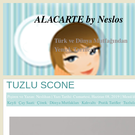
ALACARTE by Neslos
Türk ve Dünya Mutfağından
Yemek Tarifleri
TUZLU SCONE
Pişiren ve Yazan:
Neslihan
| Yazı Tarihi: Cumartesi, Haziran 08, 2019 |
Menü'd
Keyfi
,
Çay Saati
,
Çörek
,
Dünya Mutfakları
,
Kahvaltı
,
Pratik Tarifler
,
Tuzlul