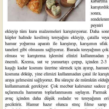
kabartma 
karıştırdı
sonra,
rendelenm
peynir
ekleyip tüm kuru malzemeleri karıştırıyoruz. Daha son
küpler halinde kesilmiş tereyağını ekleyip, çatalla vey
hamur yoğurma aparatı ile karıştırıp, karışımın ufak 
taneleri gibi olmasını sağlıyoruz. Burada tereyağının ço
olması ve karıştırma işlemini elinizi kullanmadan 
önemli. Krema, sut ve yumurtayı çırpıp, içinden 2-3
kaşığı kadar kısmını üzerine sürmek için ayırıp, hamur
kısmına döküp, yine elimizi kullanmadan çatal ile karıştı
araya gelmesini sağlıyoruz. Bu süreçte de mümkün olduğ
kullanmamak gerekiyor. Çok mecbur kalırsanız sadece 
uçlarınızla hamurun toplarlanmasını saylayın. Parmak 
avuç içinden daha düşük ısıdadır ve tereyağının eri
geciktirir. Hamur hazır olunca streç filme sarıp 