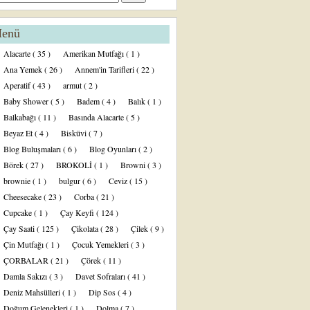
enü
Alacarte
( 35 )
Amerikan Mutfağı
( 1 )
Ana Yemek
( 26 )
Annem'in Tarifleri
( 22 )
Aperatif
( 43 )
armut
( 2 )
Baby Shower
( 5 )
Badem
( 4 )
Balık
( 1 )
Balkabağı
( 11 )
Basında Alacarte
( 5 )
Beyaz Et
( 4 )
Bisküvi
( 7 )
Blog Buluşmaları
( 6 )
Blog Oyunları
( 2 )
Börek
( 27 )
BROKOLİ
( 1 )
Browni
( 3 )
brownie
( 1 )
bulgur
( 6 )
Ceviz
( 15 )
Cheesecake
( 23 )
Corba
( 21 )
Cupcake
( 1 )
Çay Keyfi
( 124 )
Çay Saati
( 125 )
Çikolata
( 28 )
Çilek
( 9 )
Çin Mutfağı
( 1 )
Çocuk Yemekleri
( 3 )
ÇORBALAR
( 21 )
Çörek
( 11 )
Damla Sakızı
( 3 )
Davet Sofraları
( 41 )
Deniz Mahsülleri
( 1 )
Dip Sos
( 4 )
Doğum Gelenekleri
( 1 )
Dolma
( 7 )