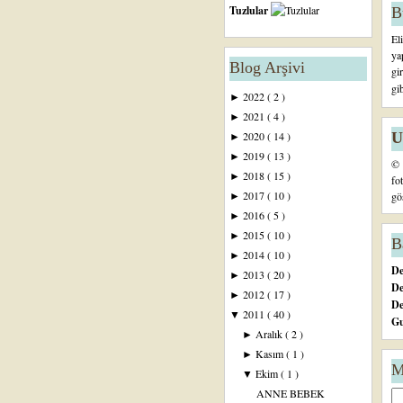
Tuzlular
B
El
ya
Blog Arşivi
gi
gi
2022
( 2 )
►
2021
( 4 )
►
U
2020
( 14 )
►
2019
( 13 )
►
© 
2018
( 15 )
►
fo
2017
( 10 )
gö
►
2016
( 5 )
►
2015
( 10 )
►
B
2014
( 10 )
►
De
2013
( 20 )
►
De
2012
( 17 )
►
D
2011
( 40 )
▼
Gu
Aralık
( 2 )
►
Kasım
( 1 )
►
M
Ekim
( 1 )
▼
ANNE BEBEK