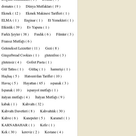
domates
( 1 )
Dünya Mutfakları
( 19 )
Ekmek
( 12 )
Ekmek Makinesi Tarifleri
( 1 )
ELMA
( 1 )
Enginar
( 1 )
Et Yemekleri
( 1 )
Etkinlik
( 39 )
Ev Yapımı
( 1 )
Farklı Şeyler
( 38 )
Fındık
( 6 )
Filmler
( 3 )
Fransız Mutfağı
( 6 )
Geleneksel Lezzetler
( 11 )
Gezi
( 8 )
Gingerbread Cookies
( 1 )
glutenfree
( 3 )
glutensiz
( 4 )
Gofret Pasta
( 1 )
Gül Tatlısı
( 1 )
Güllaç
( 1 )
hamurişi
( 1 )
Haşhaş
( 5 )
Hatsum'dan Tarifler
( 10 )
Havuç
( 5 )
Hayattan
( 65 )
ıspanak
( 3 )
Ispanak
( 10 )
ispanyol mutfağı
( 1 )
italyan mutfağı
( 4 )
İtalyan Mutfağı
( 9 )
kabak
( 1 )
Kahvaltı
( 32 )
Kahvaltı Davetleri
( 8 )
Kahvaltılık
( 30 )
Kahve
( 6 )
Kanepeler
( 5 )
Karamel
( 1 )
KARNABAHAR
( 1 )
Kefir
( 1 )
Kek
( 30 )
kereviz
( 2 )
Kestane
( 4 )