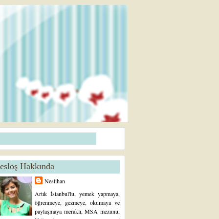
esloş Hakkında
Neslihan
Artık İstanbul'lu, yemek yapmaya,
öğrenmeye, gezmeye, okumaya ve
paylaşmaya meraklı, MSA mezunu,