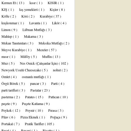
Kırmızı Et
( 13 )
kısır
( 1 )
KISIR
( 1 )
KIŞ
( 1 )
kış yemekleri
( 1 )
Kişler
( 8 )
Köfte
( 2 )
Köri
( 2 )
Kurabiye
( 37 )
kuşkonmaz
( 1 )
Lavanta
( 1 )
Likör
( 4 )
Limon
( 9 )
Lübnan Mutfağı
( 3 )
Mahlep
( 1 )
Makarna
( 3 )
Mekan Tanıtımları
( 3 )
Meksika Mutfağı
( 2 )
Meyve Kurabiye
( 1 )
Mezeler
( 57 )
mısır
( 1 )
Milföy
( 5 )
Muffin
( 13 )
Muz
( 5 )
Nes Ouick (Çalışanlar İçin)
( 102 )
Newyork Usulü Cheesecake
( 5 )
nohut
( 2 )
Omlet
( 4 )
osmanlı mutfağı
( 1 )
Örgü Börek
( 5 )
pancar
( 3 )
Parti
( 4 )
parti tarifleri
( 3 )
Pastalar
( 23 )
pastırma
( 2 )
Patates
( 15 )
Patlıcan
( 10 )
peçete
( 9 )
Peçete Katlama
( 9 )
Peykek
( 12 )
Peynir
( 10 )
Pırasa
( 3 )
Pilav
( 6 )
Pizza Ekmek
( 1 )
Poğaça
( 9 )
Portakal
( 7 )
Pratik Tarifler
( 105 )
Reçel
( 4 )
Revani
( 1 )
Risotto
( 1 )