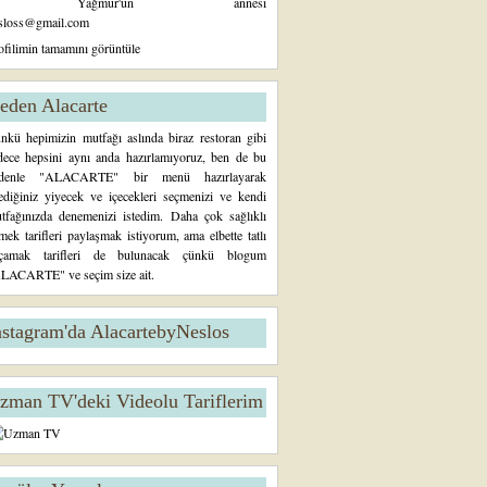
Yağmur'un annesi
sloss@gmail.com
ofilimin tamamını görüntüle
eden Alacarte
nkü hepimizin mutfağı aslında biraz restoran gibi
dece hepsini aynı anda hazırlamıyoruz, ben de bu
denle "ALACARTE" bir menü hazırlayarak
tediğiniz yiyecek ve içecekleri seçmenizi ve kendi
tfağınızda denemenizi istedim. Daha çok sağlıklı
mek tarifleri paylaşmak istiyorum, ama elbette tatlı
çamak tarifleri de bulunacak çünkü blogum
LACARTE" ve seçim size ait.
nstagram'da AlacartebyNeslos
zman TV'deki Videolu Tariflerim