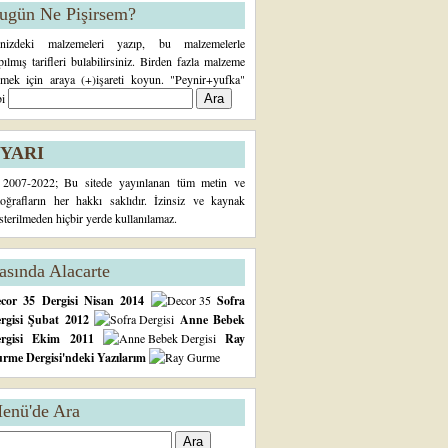
ugün Ne Pişirsem?
inizdeki malzemeleri yazıp, bu malzemelerle
pılmış tarifleri bulabilirsiniz. Birden fazla malzeme
rmek için araya (+)işareti koyun. "Peynir+yufka"
bi
YARI
2007-2022; Bu sitede yayınlanan tüm metin ve
toğrafların her hakkı saklıdır. İzinsiz ve kaynak
sterilmeden hiçbir yerde kullanılamaz.
asında Alacarte
cor 35 Dergisi Nisan 2014
Sofra
rgisi Şubat 2012
Anne Bebek
ergisi Ekim 2011
Ray
rme Dergisi'ndeki Yazılarım
enü'de Ara