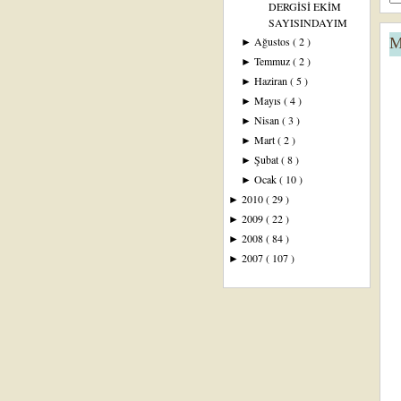
DERGİSİ EKİM
SAYISINDAYIM
M
Ağustos
( 2 )
►
Temmuz
( 2 )
►
Haziran
( 5 )
►
Mayıs
( 4 )
►
Nisan
( 3 )
►
Mart
( 2 )
►
Şubat
( 8 )
►
Ocak
( 10 )
►
2010
( 29 )
►
2009
( 22 )
►
2008
( 84 )
►
2007
( 107 )
►