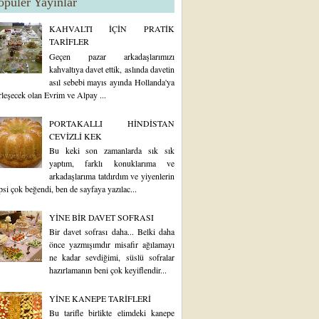
opüler Yayınlar
KAHVALTI İÇİN PRATİK
TARİFLER
Geçen pazar arkadaşlarımızı
kahvaltıya davet ettik, aslında davetin
asıl sebebi mayıs ayında Hollanda'ya
rleşecek olan Evrim ve Alpay ...
PORTAKALLI HİNDİSTAN
CEVİZLİ KEK
Bu keki son zamanlarda sık sık
yaptım, farklı konuklarıma ve
arkadaşlarıma tatdırdım ve yiyenlerin
psi çok beğendi, ben de sayfaya yazılac...
YİNE BİR DAVET SOFRASI
Bir davet sofrası daha... Belki daha
önce yazmışımdır misafir ağılamayı
ne kadar sevdiğimi, süslü sofralar
hazırlamanın beni çok keyiflendir...
YİNE KANEPE TARİFLERİ
Bu tarifle birlikte elimdeki kanepe