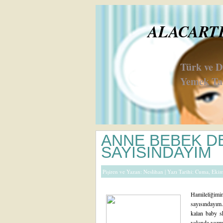
ALACARTE 
Türk ve 
Yemek Tar
ANNE BEBEK DE
SAYISINDAYIM
Pişiren ve Yazan:
Neslihan
| Yazı Tarihi: Cuma, Eki
Hamileliğim
sayısındayım
kalan baby sh
yakında yazma