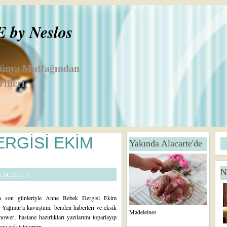
by Neslos
Dünya Mutfağından
ifleri
D
A
RGİSİ EKİM
Yakında Alacarte'de
a
n
h
a
a
S
N
Y
a
m 14, 2011 |
|
e
y
ni
f
in son günleriyle Anne Bebek Dergisi Ekim
K
a
. Yağmur'a kavuştum, benden haberleri ve eksik
a
Madeleines
ower, hastane hazırlıkları yazılarımı toparlayıp
yı
yı çok istiyorum....