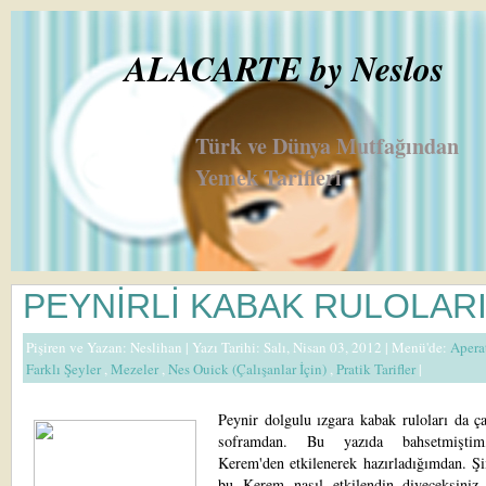
ALACARTE by Neslos
Türk ve Dünya Mutfağından
Yemek Tarifleri
PEYNİRLİ KABAK RULOLAR
Pişiren ve Yazan:
Neslihan
| Yazı Tarihi: Salı, Nisan 03, 2012 |
Menü'de:
Apera
Farklı Şeyler
,
Mezeler
,
Nes Ouick (Çalışanlar İçin)
,
Pratik Tarifler
|
Peynir dolgulu ızgara kabak ruloları da ç
soframdan. Bu yazıda bahsetmiştim,
Kerem'den etkilenerek hazırladığımdan. Ş
bu Kerem nasıl etkilendin diyeceksiniz