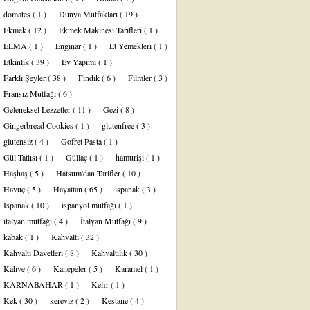
domates
( 1 )
Dünya Mutfakları
( 19 )
Ekmek
( 12 )
Ekmek Makinesi Tarifleri
( 1 )
ELMA
( 1 )
Enginar
( 1 )
Et Yemekleri
( 1 )
Etkinlik
( 39 )
Ev Yapımı
( 1 )
Farklı Şeyler
( 38 )
Fındık
( 6 )
Filmler
( 3 )
Fransız Mutfağı
( 6 )
Geleneksel Lezzetler
( 11 )
Gezi
( 8 )
Gingerbread Cookies
( 1 )
glutenfree
( 3 )
glutensiz
( 4 )
Gofret Pasta
( 1 )
Gül Tatlısı
( 1 )
Güllaç
( 1 )
hamurişi
( 1 )
Haşhaş
( 5 )
Hatsum'dan Tarifler
( 10 )
Havuç
( 5 )
Hayattan
( 65 )
ıspanak
( 3 )
Ispanak
( 10 )
ispanyol mutfağı
( 1 )
italyan mutfağı
( 4 )
İtalyan Mutfağı
( 9 )
kabak
( 1 )
Kahvaltı
( 32 )
Kahvaltı Davetleri
( 8 )
Kahvaltılık
( 30 )
Kahve
( 6 )
Kanepeler
( 5 )
Karamel
( 1 )
KARNABAHAR
( 1 )
Kefir
( 1 )
Kek
( 30 )
kereviz
( 2 )
Kestane
( 4 )