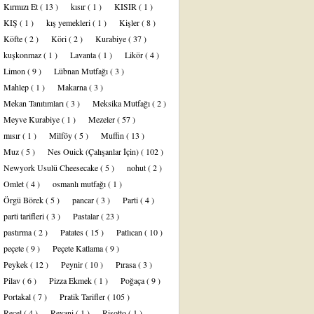
Kırmızı Et
( 13 )
kısır
( 1 )
KISIR
( 1 )
KIŞ
( 1 )
kış yemekleri
( 1 )
Kişler
( 8 )
Köfte
( 2 )
Köri
( 2 )
Kurabiye
( 37 )
kuşkonmaz
( 1 )
Lavanta
( 1 )
Likör
( 4 )
Limon
( 9 )
Lübnan Mutfağı
( 3 )
Mahlep
( 1 )
Makarna
( 3 )
Mekan Tanıtımları
( 3 )
Meksika Mutfağı
( 2 )
Meyve Kurabiye
( 1 )
Mezeler
( 57 )
mısır
( 1 )
Milföy
( 5 )
Muffin
( 13 )
Muz
( 5 )
Nes Ouick (Çalışanlar İçin)
( 102 )
Newyork Usulü Cheesecake
( 5 )
nohut
( 2 )
Omlet
( 4 )
osmanlı mutfağı
( 1 )
Örgü Börek
( 5 )
pancar
( 3 )
Parti
( 4 )
parti tarifleri
( 3 )
Pastalar
( 23 )
pastırma
( 2 )
Patates
( 15 )
Patlıcan
( 10 )
peçete
( 9 )
Peçete Katlama
( 9 )
Peykek
( 12 )
Peynir
( 10 )
Pırasa
( 3 )
Pilav
( 6 )
Pizza Ekmek
( 1 )
Poğaça
( 9 )
Portakal
( 7 )
Pratik Tarifler
( 105 )
Reçel
( 4 )
Revani
( 1 )
Risotto
( 1 )