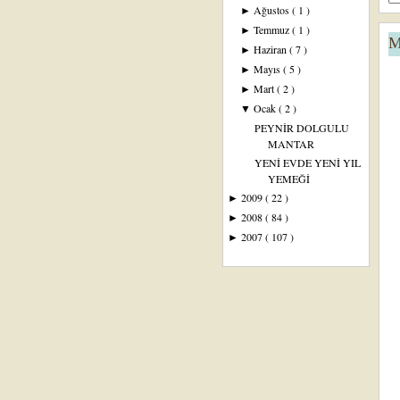
Ağustos
( 1 )
►
Temmuz
( 1 )
►
M
Haziran
( 7 )
►
Mayıs
( 5 )
►
Mart
( 2 )
►
Ocak
( 2 )
▼
PEYNİR DOLGULU
MANTAR
YENİ EVDE YENİ YIL
YEMEĞİ
2009
( 22 )
►
2008
( 84 )
►
2007
( 107 )
►