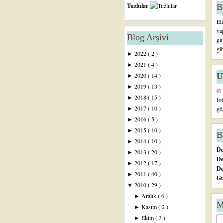
Tuzlular
B
El
ya
Blog Arşivi
gi
gi
2022
( 2 )
►
2021
( 4 )
►
U
2020
( 14 )
►
2019
( 13 )
►
© 
2018
( 15 )
►
fo
2017
( 10 )
gö
►
2016
( 5 )
►
2015
( 10 )
►
B
2014
( 10 )
►
De
2013
( 20 )
►
De
2012
( 17 )
►
D
2011
( 40 )
►
Gu
2010
( 29 )
▼
Aralık
( 6 )
►
M
Kasım
( 2 )
►
Ekim
( 3 )
►