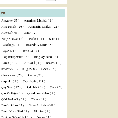
enü
Alacarte
( 35 )
Amerikan Mutfağı
( 1 )
Ana Yemek
( 26 )
Annem'in Tarifleri
( 22 )
Aperatif
( 43 )
armut
( 2 )
Baby Shower
( 5 )
Badem
( 4 )
Balık
( 1 )
Balkabağı
( 11 )
Basında Alacarte
( 5 )
Beyaz Et
( 4 )
Bisküvi
( 7 )
Blog Buluşmaları
( 6 )
Blog Oyunları
( 2 )
Börek
( 27 )
BROKOLİ
( 1 )
Browni
( 3 )
brownie
( 1 )
bulgur
( 6 )
Ceviz
( 15 )
Cheesecake
( 23 )
Corba
( 21 )
Cupcake
( 1 )
Çay Keyfi
( 124 )
Çay Saati
( 125 )
Çikolata
( 28 )
Çilek
( 9 )
Çin Mutfağı
( 1 )
Çocuk Yemekleri
( 3 )
ÇORBALAR
( 21 )
Çörek
( 11 )
Damla Sakızı
( 3 )
Davet Sofraları
( 41 )
Deniz Mahsülleri
( 1 )
Dip Sos
( 4 )
Doğum Gelenekleri
( 1 )
Dolma
( 7 )