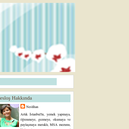
esloş Hakkında
Neslihan
Artık İstanbul'lu, yemek yapmaya,
öğrenmeye, gezmeye, okumaya ve
paylaşmaya meraklı, MSA mezunu,