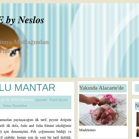
by Neslos
Dünya Mutfağından
ifleri
D
A
LU MANTAR
Yakında Alacarte'de
a
n
h
a
Ocak 18, 2010 |
Menü'de:
Aperatif
,
Farklı Şeyler
,
a
S
N
r
,
Sebze Yemekleri
|
Y
a
e
y
ni
f
amızdan paylaşacağım ilk tarif, peynir dolgulu
K
a
rifi ilk defa, Julie and Julia filmini izlediğimiz
a
Madeleines
i için denemiştim. Pek çoğunuzun bildiği ve
yı
rif olabilir, benim için de yeni bir tarif değildi.