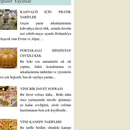
opüler Yayınlar
KAHVALTI İÇİN PRATİK
TARİFLER
Geçen pazar arkadaşlarımızı
kahvaltıya davet ettik, aslında davetin
asıl sebebi mayıs ayında Hollanda'ya
rleşecek olan Evrim ve Alpay ...
PORTAKALLI HİNDİSTAN
CEVİZLİ KEK
Bu keki son zamanlarda sık sık
yaptım, farklı konuklarıma ve
arkadaşlarıma tatdırdım ve yiyenlerin
psi çok beğendi, ben de sayfaya yazılac...
YİNE BİR DAVET SOFRASI
Bir davet sofrası daha... Belki daha
önce yazmışımdır misafir ağılamayı
ne kadar sevdiğimi, süslü sofralar
hazırlamanın beni çok keyiflendir...
YİNE KANEPE TARİFLERİ
Bu tarifle birlikte elimdeki kanepe