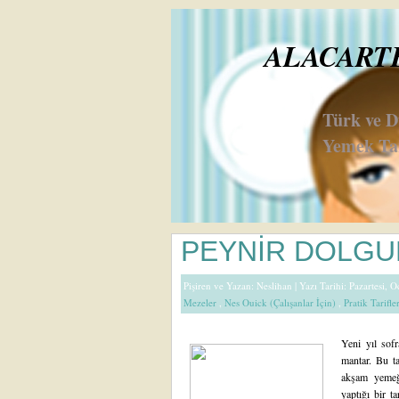
ALACARTE 
Türk ve 
Yemek Tar
PEYNİR DOLGU
Pişiren ve Yazan:
Neslihan
| Yazı Tarihi: Pazartesi, 
Mezeler
,
Nes Ouick (Çalışanlar İçin)
,
Pratik Tarifle
Yeni yıl sofr
mantar. Bu ta
akşam yemeğ
yaptığı bir ta