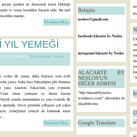
tl
 peynir çeşitleri ile deneyerek lezzet farklılığı
ne
ar
İletişim
ıştım ve sonuç kesinlikle başarılı oldu. Bu tarif
Ö
Pr
öncelikle mantar...
n
nesloss@gmail.com
Devamını Oku...
c
e
N
ki
facebook
/Alacarte by Neslos
Çü
K
İ YIL YEMEĞİ
sa
a
ne
yı
instagram
/Alacarte by Neslos
is
tl
k 10, 2010 |
Menü'de:
Davet Sofraları
,
Fransız
mu
ar
ye
ka
ALACARTE BY
i evden ilk yazım, daha doğrusu yeni evde
"A
NESLOS'UN
avetin yazısı. Daha önce bahsettiğim gibi Temmuz
DİĞER ADRESİ
u yana Anadolu Yakası'nda yeni evimizde
"
http://alacartebyneslos.
I
. Uzun süren yerleşme ve düzen kurma
wordpress.com/
/" adresinden de
ı büyük oranda tamamladım ve yeni evmizde ilk
ulaşabilirsiniz.
zi ağırladık. Davet gününün yılbaşına çok yakın
iyle, yemeğimizi yeniyılı da kutlamak üzere
U
....
Google Translate
Devamını Oku...