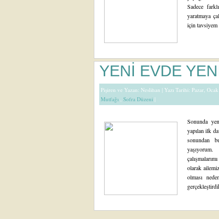
Sadece farklı
yaratmaya çal
için tavsiyem 
YENİ EVDE YEN
Pişiren ve Yazan:
Neslihan
| Yazı Tarihi: Pazar, Oca
Mutfağı
,
Sofra Düzeni
|
Sonunda yen
yapılan ilk d
sonundan b
yaşıyorum
çalışmalarım
olarak ailemi
olması neden
gerçekleştirdik