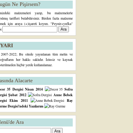
ugün Ne Pişirsem?
inizdeki malzemeleri yazıp, bu malzemelerle
pılmış tarifleri bulabilirsiniz. Birden fazla malzeme
rmek için araya (+)işareti koyun. "Peynir+yufka"
bi
YARI
2007-2022; Bu sitede yayınlanan tüm metin ve
toğrafların her hakkı saklıdır. İzinsiz ve kaynak
sterilmeden hiçbir yerde kullanılamaz.
asında Alacarte
cor 35 Dergisi Nisan 2014
Sofra
rgisi Şubat 2012
Anne Bebek
ergisi Ekim 2011
Ray
rme Dergisi'ndeki Yazılarım
enü'de Ara