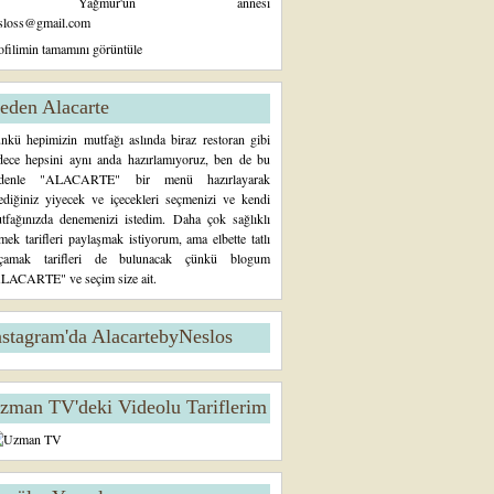
Yağmur'un annesi
sloss@gmail.com
ofilimin tamamını görüntüle
eden Alacarte
nkü hepimizin mutfağı aslında biraz restoran gibi
dece hepsini aynı anda hazırlamıyoruz, ben de bu
denle "ALACARTE" bir menü hazırlayarak
tediğiniz yiyecek ve içecekleri seçmenizi ve kendi
tfağınızda denemenizi istedim. Daha çok sağlıklı
mek tarifleri paylaşmak istiyorum, ama elbette tatlı
çamak tarifleri de bulunacak çünkü blogum
LACARTE" ve seçim size ait.
nstagram'da AlacartebyNeslos
zman TV'deki Videolu Tariflerim