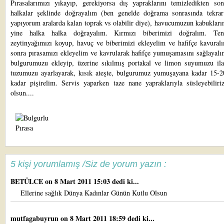
Pırasalarımızı yıkayıp, gerekiyorsa dış yapraklarını temizledikten son
halkalar şeklinde doğrayalım (ben genelde doğrama sonrasında tekra
yapıyorum aralarda kalan toprak vs olabilir diye), havucumuzun kabukları
yine halka halka doğrayalım. Kırmızı biberimizi doğralım. Tenc
zeytinyağımızı koyup, havuç ve biberimizi ekleyelim ve hafifçe kavural
sonra pırasamızı ekleyelim ve kavrularak hafifçe yumuşamasını sağlayalı
bulgurumuzu ekleyip, üzerine sıkılmış portakal ve limon suyumuzu ila
tuzumuzu ayarlayarak, kısık ateşte, bulgurumuz yumuşayana kadar 15-2
kadar pişirelim. Servis yaparken taze nane yapraklarıyla süsleyebiliriz
olsun....
5 kişi yorumlamış /Siz de yorum yazın :
BETÜLCE
on 8 Mart 2011 15:03 dedi ki...
Ellerine sağlık Dünya Kadınlar Günün Kutlu Olsun
mutfagabuyrun
on 8 Mart 2011 18:59 dedi ki...