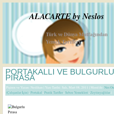
ALACARTE by Neslos
Türk ve Dünya Mutfağından
Yemek Tarifleri
PORTAKALLI VE BULGURL
PIRASA
Pişiren ve Yazan:
Neslihan
| Yazı Tarihi: Salı, Mart 08, 2011 |
Menü'de:
Nes Ou
(Çalışanlar İçin)
,
Portakal
,
Pratik Tarifler
,
Sebze Yemekleri
,
Zeytinyağlılar
|