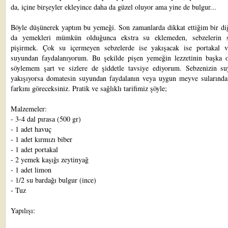
da, içine birşeyler ekleyince daha da güzel oluyor ama yine de bulgur...
Böyle düşünerek yaptım bu yemeği. Son zamanlarda dikkat ettiğim bir di
da yemekleri mümkün olduğunca ekstra su eklemeden, sebzelerin 
pişirmek. Çok su içermeyen sebzelerde ise yakışacak ise portakal 
suyundan faydalanıyorum. Bu şekilde pişen yemeğin lezzetinin başka 
söylemem şart ve sizlere de şiddetle tavsiye ediyorum. Sebzenizin su
yakışıyorsa domatesin suyundan faydalanın veya uygun meyve sularından
farkını göreceksiniz. Pratik ve sağlıklı tarifimiz şöyle;
Malzemeler:
- 3-4 dal pırasa (500 gr)
- 1 adet havuç
- 1 adet kırmızı biber
- 1 adet portakal
- 2 yemek kaşığı zeytinyağ
- 1 adet limon
- 1/2 su bardağı bulgur (ince)
- Tuz
Yapılışı: