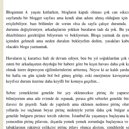
Blogumun 4. yaşını kutlarken, blogların kapalı olması çok can sıkıc
sayfamda bir blogger sayfası ama kendi alan adımı almış olduğum için
erişilebiliyor, bazı bölümler de sorun olsa da sayfa çalışır durumda
durumu değiştirmiyor, arkadaşlarım yokken buraların tadı da yok. Bu yan
düzeltilmesi gerektiğini biliyorum ve bekliyorum. Bloga yazmak da aynı
içimden gelmedi ama neden duralım bekleyelim dedim, yasakları kab
olacaktı bloga yazmamak.
Havaların iç karartıcı hali de devam ediyor, ben bu yıl soğuklardan çok 
zaten bir arkadaşımın duyduğu bir habere göre bu kışın havası daha çok k
olmak üzere depresyon eğilimlerinlerini arttırmış. Neyse ki az kaldı şurda
bir hafta on gün içinde bol bol güneş görüp, eski enerjimize kavuşuruz
keyifsiz durum üzerine daha keyifli bir konuya geçelim...
Sebze yemeklerini genelde bir şey eklenecekse pirinç ile yaparı
bilmiyorum ama aile evimde de ıspanak, pırasa gibi sebzeler genelde bir
ilavesi ile pişerdi. Sade de yapılırdı ama eklenen nedense pirinç olu
yıllarda ise suçlanan beyaz pirinç nedeniyle yerini daha çok bulgur a
genelde bulguru pirince tercih ederim. İstanbul'da yaşamaya başlayana k
yemezdim pirinç pilavını, dışarda yemek yemek zorunluğu başlayınca ve 
tabaklarının rakipsiz eşlikcisi pirinç pilavı olunca alıştım, şimdilerde 