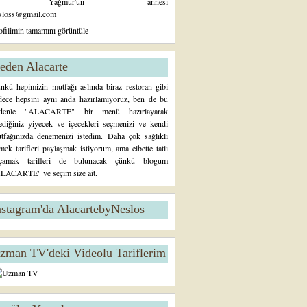
Yağmur'un annesi
sloss@gmail.com
ofilimin tamamını görüntüle
eden Alacarte
nkü hepimizin mutfağı aslında biraz restoran gibi
dece hepsini aynı anda hazırlamıyoruz, ben de bu
denle "ALACARTE" bir menü hazırlayarak
tediğiniz yiyecek ve içecekleri seçmenizi ve kendi
tfağınızda denemenizi istedim. Daha çok sağlıklı
mek tarifleri paylaşmak istiyorum, ama elbette tatlı
çamak tarifleri de bulunacak çünkü blogum
LACARTE" ve seçim size ait.
nstagram'da AlacartebyNeslos
zman TV'deki Videolu Tariflerim