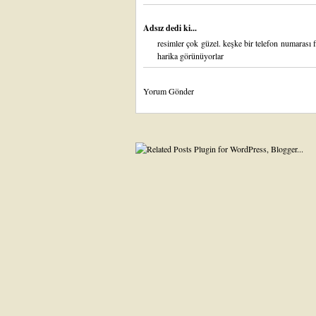
Adsız dedi ki...
resimler çok güzel. keşke bir telefon numarası f
harika görünüyorlar
Yorum Gönder