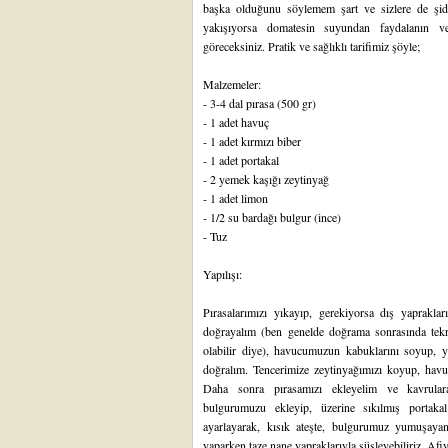
başka olduğunu söylemem şart ve sizlere de şid
yakışıyorsa domatesin suyundan faydalanın v
göreceksiniz. Pratik ve sağlıklı tarifimiz şöyle;
Malzemeler:
- 3-4 dal pırasa (500 gr)
- 1 adet havuç
- 1 adet kırmızı biber
- 1 adet portakal
- 2 yemek kaşığı zeytinyağ
- 1 adet limon
- 1/2 su bardağı bulgur (ince)
- Tuz
Yapılışı:
Pırasalarımızı yıkayıp, gerekiyorsa dış yapraklar
doğrayalım (ben genelde doğrama sonrasında tek
olabilir diye), havucumuzun kabuklarını soyup, y
doğralım. Tencerimize zeytinyağımızı koyup, havuç
Daha sonra pırasamızı ekleyelim ve kavrular
bulgurumuzu ekleyip, üzerine sıkılmış porta
ayarlayarak, kısık ateşte, bulgurumuz yumuşaya
yaparken taze nane yapraklarıyla süsleyebiliriz. Afiy