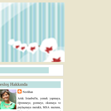
esloş Hakkında
Neslihan
Artık İstanbul'lu, yemek yapmaya,
öğrenmeye, gezmeye, okumaya ve
paylaşmaya meraklı, MSA mezunu,