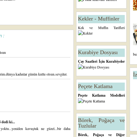
Kekler - Muffinler
Kek ve Muffin Tarifleri
n :
Kurabiye Dosyası
lsun
bu
Çay Saatleri İçin Kurabiyeler
İ
erim.dünya kadınlar günün kutlu olsun.sevgiler.
Peçete Katlama
Peçete Katlama Modelleri
Börek, Poğaça ve
dedi ki...
Tuzlular
yoktu...yeniden kavuştuk ne güzel...bir daha
Börek, Poğaça ve Diğer