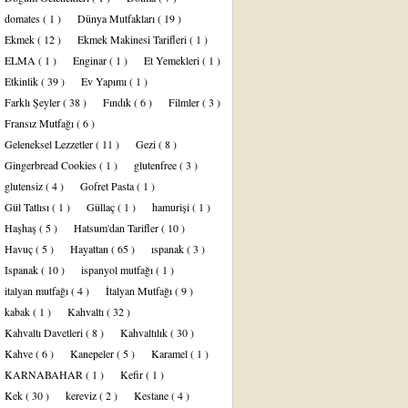
domates
( 1 )
Dünya Mutfakları
( 19 )
Ekmek
( 12 )
Ekmek Makinesi Tarifleri
( 1 )
ELMA
( 1 )
Enginar
( 1 )
Et Yemekleri
( 1 )
Etkinlik
( 39 )
Ev Yapımı
( 1 )
Farklı Şeyler
( 38 )
Fındık
( 6 )
Filmler
( 3 )
Fransız Mutfağı
( 6 )
Geleneksel Lezzetler
( 11 )
Gezi
( 8 )
Gingerbread Cookies
( 1 )
glutenfree
( 3 )
glutensiz
( 4 )
Gofret Pasta
( 1 )
Gül Tatlısı
( 1 )
Güllaç
( 1 )
hamurişi
( 1 )
Haşhaş
( 5 )
Hatsum'dan Tarifler
( 10 )
Havuç
( 5 )
Hayattan
( 65 )
ıspanak
( 3 )
Ispanak
( 10 )
ispanyol mutfağı
( 1 )
italyan mutfağı
( 4 )
İtalyan Mutfağı
( 9 )
kabak
( 1 )
Kahvaltı
( 32 )
Kahvaltı Davetleri
( 8 )
Kahvaltılık
( 30 )
Kahve
( 6 )
Kanepeler
( 5 )
Karamel
( 1 )
KARNABAHAR
( 1 )
Kefir
( 1 )
Kek
( 30 )
kereviz
( 2 )
Kestane
( 4 )