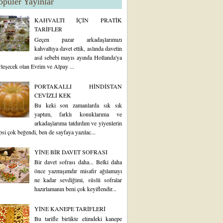
opüler Yayınlar
KAHVALTI İÇİN PRATİK
TARİFLER
Geçen pazar arkadaşlarımızı
kahvaltıya davet ettik, aslında davetin
asıl sebebi mayıs ayında Hollanda'ya
rleşecek olan Evrim ve Alpay ...
PORTAKALLI HİNDİSTAN
CEVİZLİ KEK
Bu keki son zamanlarda sık sık
yaptım, farklı konuklarıma ve
arkadaşlarıma tatdırdım ve yiyenlerin
psi çok beğendi, ben de sayfaya yazılac...
YİNE BİR DAVET SOFRASI
Bir davet sofrası daha... Belki daha
önce yazmışımdır misafir ağılamayı
ne kadar sevdiğimi, süslü sofralar
hazırlamanın beni çok keyiflendir...
YİNE KANEPE TARİFLERİ
Bu tarifle birlikte elimdeki kanepe