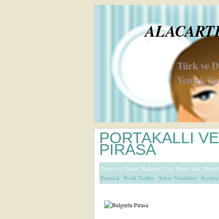
ALACARTE 
Türk ve 
Yemek Tar
PORTAKALLI V
PIRASA
Pişiren ve Yazan:
Neslihan
| Yazı Tarihi: Salı, Mart 
Portakal
,
Pratik Tarifler
,
Sebze Yemekleri
,
Zeytiny