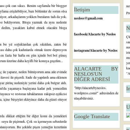
n
ması çok can sıkıcı. Benim sayfamda bir blogger
ne
c
İletişim
fama erişilebiliyor, bazı bölümler de sorun olsa
e
Pr
yor, arkadaşlarım yokken buraların tadı da yok.
ki
nesloss@gmail.com
K
um ve bekliyorum. Bloga yazmak da aynı nedenle
a
dedim, yasakları kabul etmek olacaktı bloga
N
yı
facebook
/Alacarte by Neslos
Çü
t
sa
en bu yıl soğuklardan çok sıkıldım, zaten bir
ne
vası daha çok kadınlarda olmak üzere depresyon
instagram
/Alacarte by Neslos
is
a en fazla bir hafta on gün içinde bol bol güneş
mu
urum üzerine daha keyifli bir konuya geçelim...
ye
ka
ALACARTE BY
nç ile yaparız, neden bilmiyorum ama aile evimde
"A
NESLOS'UN
 ilavesi ile pişerdi. Sade de yapılırdı ama eklenen
DİĞER ADRESİ
yaz pirinç nedeniyle yerini daha çok bulgur aldı.
"
http://alacartebyneslos.
I
nbul'da yaşamaya başlayana kadar pek yemezdim
wordpress.com/
/" adresinden de
yınca ve restoran tabaklarının rakipsiz eşlikcisi
ulaşabilirsiniz.
a, içine birşeyler ekleyince daha da güzel oluyor
U
da dikkat ettiğim bir diğer konu da yemekleri
Google Translate
suyu ile pişirmek. Çok su içermeyen sebzelerde
alanıyorum. Bu şekilde pişen yemeğin lezzetinin