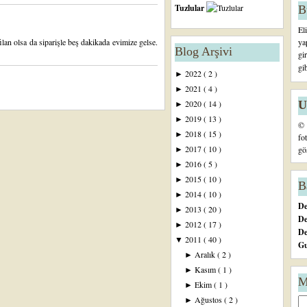
Tuzlular
B
El
ya
ilan olsa da siparişle beş dakikada evimize gelse.
Blog Arşivi
gi
gi
2022
( 2 )
►
2021
( 4 )
►
U
2020
( 14 )
►
2019
( 13 )
►
© 
2018
( 15 )
►
fo
2017
( 10 )
gö
►
2016
( 5 )
►
2015
( 10 )
►
B
2014
( 10 )
►
De
2013
( 20 )
►
De
2012
( 17 )
►
D
2011
( 40 )
▼
Gu
Aralık
( 2 )
►
Kasım
( 1 )
►
M
Ekim
( 1 )
►
Ağustos
( 2 )
►