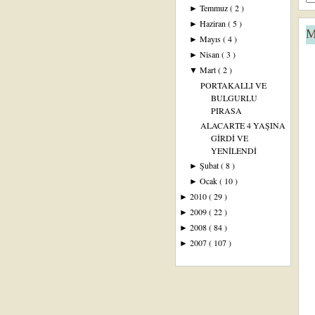
Temmuz
( 2 )
►
Haziran
( 5 )
►
M
Mayıs
( 4 )
►
Nisan
( 3 )
►
Mart
( 2 )
▼
PORTAKALLI VE
BULGURLU
PIRASA
ALACARTE 4 YAŞINA
GİRDİ VE
YENİLENDİ
Şubat
( 8 )
►
Ocak
( 10 )
►
2010
( 29 )
►
2009
( 22 )
►
2008
( 84 )
►
2007
( 107 )
►