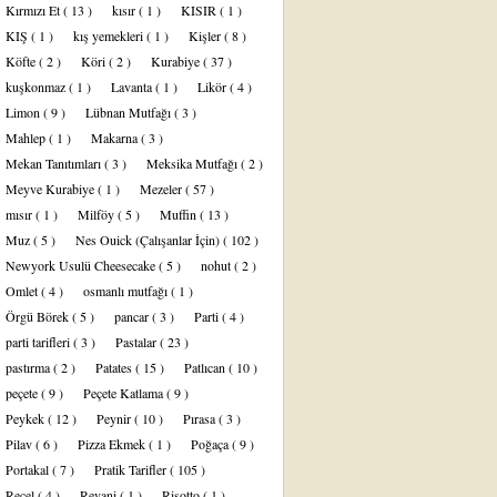
Kırmızı Et
( 13 )
kısır
( 1 )
KISIR
( 1 )
KIŞ
( 1 )
kış yemekleri
( 1 )
Kişler
( 8 )
Köfte
( 2 )
Köri
( 2 )
Kurabiye
( 37 )
kuşkonmaz
( 1 )
Lavanta
( 1 )
Likör
( 4 )
Limon
( 9 )
Lübnan Mutfağı
( 3 )
Mahlep
( 1 )
Makarna
( 3 )
Mekan Tanıtımları
( 3 )
Meksika Mutfağı
( 2 )
Meyve Kurabiye
( 1 )
Mezeler
( 57 )
mısır
( 1 )
Milföy
( 5 )
Muffin
( 13 )
Muz
( 5 )
Nes Ouick (Çalışanlar İçin)
( 102 )
Newyork Usulü Cheesecake
( 5 )
nohut
( 2 )
Omlet
( 4 )
osmanlı mutfağı
( 1 )
Örgü Börek
( 5 )
pancar
( 3 )
Parti
( 4 )
parti tarifleri
( 3 )
Pastalar
( 23 )
pastırma
( 2 )
Patates
( 15 )
Patlıcan
( 10 )
peçete
( 9 )
Peçete Katlama
( 9 )
Peykek
( 12 )
Peynir
( 10 )
Pırasa
( 3 )
Pilav
( 6 )
Pizza Ekmek
( 1 )
Poğaça
( 9 )
Portakal
( 7 )
Pratik Tarifler
( 105 )
Reçel
( 4 )
Revani
( 1 )
Risotto
( 1 )