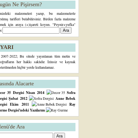
ugün Ne Pişirsem?
inizdeki malzemeleri yazıp, bu malzemelerle
pılmış tarifleri bulabilirsiniz. Birden fazla malzeme
rmek için araya (+)işareti koyun. "Peynir+yufka"
bi
YARI
2007-2022; Bu sitede yayınlanan tüm metin ve
toğrafların her hakkı saklıdır. İzinsiz ve kaynak
sterilmeden hiçbir yerde kullanılamaz.
asında Alacarte
cor 35 Dergisi Nisan 2014
Sofra
rgisi Şubat 2012
Anne Bebek
ergisi Ekim 2011
Ray
rme Dergisi'ndeki Yazılarım
enü'de Ara