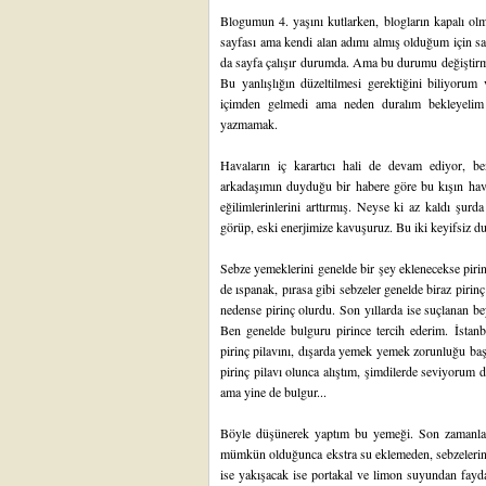
Blogumun 4. yaşını kutlarken, blogların kapalı ol
sayfası ama kendi alan adımı almış olduğum için say
da sayfa çalışır durumda. Ama bu durumu değiştirmi
Bu yanlışlığın düzeltilmesi gerektiğini biliyor
içimden gelmedi ama neden duralım bekleyelim 
yazmamak.
Havaların iç karartıcı hali de devam ediyor, b
arkadaşımın duyduğu bir habere göre bu kışın ha
eğilimlerinlerini arttırmış. Neyse ki az kaldı şurd
görüp, eski enerjimize kavuşuruz. Bu iki keyifsiz d
Sebze yemeklerini genelde bir şey eklenecekse piri
de ıspanak, pırasa gibi sebzeler genelde biraz pirinç
nedense pirinç olurdu. Son yıllarda ise suçlanan be
Ben genelde bulguru pirince tercih ederim. İsta
pirinç pilavını, dışarda yemek yemek zorunluğu başla
pirinç pilavı olunca alıştım, şimdilerde seviyorum d
ama yine de bulgur...
Böyle düşünerek yaptım bu yemeği. Son zamanlar
mümkün olduğunca ekstra su eklemeden, sebzelerin 
ise yakışacak ise portakal ve limon suyundan fayd