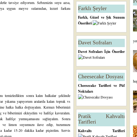
P
detle tavsiye ediyorum. Sebzenizin suyu azsa,
Farklı Şeyler
eya uygun meyve sularından, lezzet farkını
Farklı, Güzel ve Şık Sunum
Önerileri
ye
Davet Sofraları
Davet Sofraları İçin Öneriler
Cheesecake Dosyası
he
Cheesecake Tarifleri ve Püf
Noktaları
ını temizledikten sonra kalın halkalar şeklinde
rar yıkama yapıyorum aralarda kalan toprak vs
ine halka halka doğrayalım. Kırmızı biberimizi
 ve biberimizi ekleyelim ve hafifçe kavuralım.
Pratik Kahvaltı
ak hafifçe yumuşamasını sağlayalım. Sonra
Tarifleri
kal ve limon suyumuzu ilave edip, tuzumuzu
na kadar 15-20 dakika kadar pişirelim. Servis
Kahvaltı Tarifleri
et olsun....