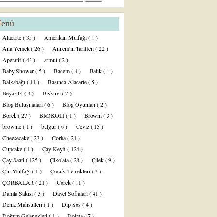
enü
Alacarte
( 35 )
Amerikan Mutfağı
( 1 )
Ana Yemek
( 26 )
Annem'in Tarifleri
( 22 )
Aperatif
( 43 )
armut
( 2 )
Baby Shower
( 5 )
Badem
( 4 )
Balık
( 1 )
Balkabağı
( 11 )
Basında Alacarte
( 5 )
Beyaz Et
( 4 )
Bisküvi
( 7 )
Blog Buluşmaları
( 6 )
Blog Oyunları
( 2 )
Börek
( 27 )
BROKOLİ
( 1 )
Browni
( 3 )
brownie
( 1 )
bulgur
( 6 )
Ceviz
( 15 )
Cheesecake
( 23 )
Corba
( 21 )
Cupcake
( 1 )
Çay Keyfi
( 124 )
Çay Saati
( 125 )
Çikolata
( 28 )
Çilek
( 9 )
Çin Mutfağı
( 1 )
Çocuk Yemekleri
( 3 )
ÇORBALAR
( 21 )
Çörek
( 11 )
Damla Sakızı
( 3 )
Davet Sofraları
( 41 )
Deniz Mahsülleri
( 1 )
Dip Sos
( 4 )
Doğum Gelenekleri
( 1 )
Dolma
( 7 )