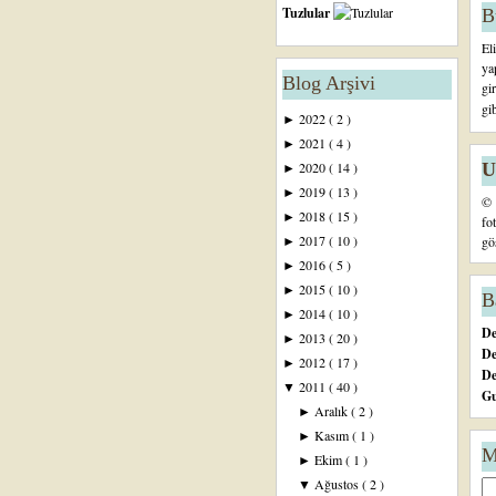
Tuzlular
B
El
ya
Blog Arşivi
gi
gi
2022
( 2 )
►
2021
( 4 )
►
U
2020
( 14 )
►
2019
( 13 )
►
© 
2018
( 15 )
►
fo
2017
( 10 )
gö
►
2016
( 5 )
►
2015
( 10 )
►
B
2014
( 10 )
►
De
2013
( 20 )
►
De
2012
( 17 )
►
D
2011
( 40 )
▼
Gu
Aralık
( 2 )
►
Kasım
( 1 )
►
M
Ekim
( 1 )
►
Ağustos
( 2 )
▼