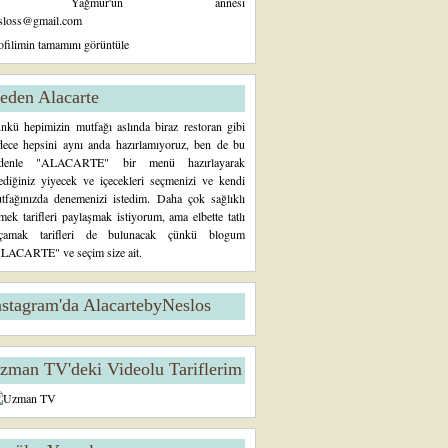
Yağmur'un annesi
sloss@gmail.com
ofilimin tamamını görüntüle
eden Alacarte
nkü hepimizin mutfağı aslında biraz restoran gibi
dece hepsini aynı anda hazırlamıyoruz, ben de bu
denle "ALACARTE" bir menü hazırlayarak
tediğiniz yiyecek ve içecekleri seçmenizi ve kendi
tfağınızda denemenizi istedim. Daha çok sağlıklı
mek tarifleri paylaşmak istiyorum, ama elbette tatlı
çamak tarifleri de bulunacak çünkü blogum
LACARTE" ve seçim size ait.
nstagram'da AlacartebyNeslos
zman TV'deki Videolu Tariflerim