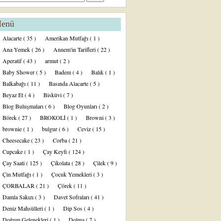
enü
Alacarte
( 35 )
Amerikan Mutfağı
( 1 )
Ana Yemek
( 26 )
Annem'in Tarifleri
( 22 )
Aperatif
( 43 )
armut
( 2 )
Baby Shower
( 5 )
Badem
( 4 )
Balık
( 1 )
Balkabağı
( 11 )
Basında Alacarte
( 5 )
Beyaz Et
( 4 )
Bisküvi
( 7 )
Blog Buluşmaları
( 6 )
Blog Oyunları
( 2 )
Börek
( 27 )
BROKOLİ
( 1 )
Browni
( 3 )
brownie
( 1 )
bulgur
( 6 )
Ceviz
( 15 )
Cheesecake
( 23 )
Corba
( 21 )
Cupcake
( 1 )
Çay Keyfi
( 124 )
Çay Saati
( 125 )
Çikolata
( 28 )
Çilek
( 9 )
Çin Mutfağı
( 1 )
Çocuk Yemekleri
( 3 )
ÇORBALAR
( 21 )
Çörek
( 11 )
Damla Sakızı
( 3 )
Davet Sofraları
( 41 )
Deniz Mahsülleri
( 1 )
Dip Sos
( 4 )
Doğum Gelenekleri
( 1 )
Dolma
( 7 )