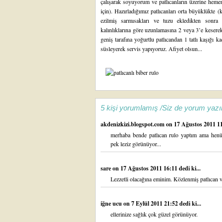
çalışarak soyuyorum ve patlıcanların üzerine he
için). Hazırladığımız patlıcanları orta büyüklükt
ezilmiş sarmısakları ve tuzu ekledikten sonra 
kalınlıklarına göre uzunlamasına 2 veya 3’e keserek
geniş tarafına yoğurtlu patlıcandan 1 tatlı kaşığı 
süsleyerek servis yapıyoruz. Afiyet olsun...
5 kişi yorumlamış /Siz de yorum yazı
akdenizkizi.blogspot.com
on 17 Ağustos 2011 11:
merhaba bende patlıcan rulo yaptım ama henüz t
pek leziz görünüyor...
sare
on 17 Ağustos 2011 16:11 dedi ki...
Lezzetli olacağına eminim. Közlenmiş patlıcan ve
iğne ucu
on 7 Eylül 2011 21:52 dedi ki...
ellerinize sağlık çok güzel görünüyor.