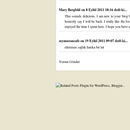
Mary Bergfeld
on 8 Eylül 2011 18:16 dedi ki...
This sounds delicious. I am new to your blog b
honestly say I will be back. I really like the 
enjoyed the time I spent here. I hope you have
zeymurancafe
on 19 Eylül 2011 09:07 dedi ki...
ellerınıze sağlık harıka bir tat
Yorum Gönder