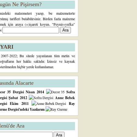
ugün Ne Pişirsem?
inizdeki malzemeleri yazıp, bu malzemelerle
pılmış tarifleri bulabilirsiniz. Birden fazla malzeme
rmek için araya (+)işareti koyun. "Peynir+yufka"
bi
YARI
2007-2022; Bu sitede yayınlanan tüm metin ve
toğrafların her hakkı saklıdır. İzinsiz ve kaynak
sterilmeden hiçbir yerde kullanılamaz.
asında Alacarte
cor 35 Dergisi Nisan 2014
Sofra
rgisi Şubat 2012
Anne Bebek
ergisi Ekim 2011
Ray
rme Dergisi'ndeki Yazılarım
enü'de Ara