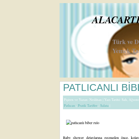
ALACARTE 
Türk ve 
Yemek Tar
PATLICANLI Bİ
Pişiren ve Yazan:
Neslihan
| Yazı Tarihi: Salı, Ağust
Patlıcan
,
Pratik Tarifler
,
Salata
|
Baby shower detaylarına geçmeden önce, kolay sa