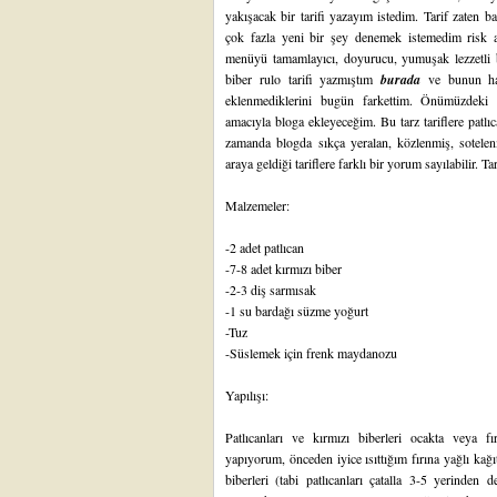
yakışacak bir tarifi yazayım istedim. Tarif zat
çok fazla yeni bir şey denemek istemedim risk a
menüyü tamamlayıcı, doyurucu, yumuşak lezzetli 
biber rulo tarifi yazmıştım
burada
ve bunun har
eklenmediklerini bugün farkettim. Önümüzdeki g
amacıyla bloga ekleyeceğim. Bu tarz tariflere patlıc
zamanda blogda sıkça yeralan, közlenmiş, sotelenm
araya geldiği tariflere farklı bir yorum sayılabilir. Ta
Malzemeler:
-2 adet patlıcan
-7-8 adet kırmızı biber
-2-3 diş sarmısak
-1 su bardağı süzme yoğurt
-Tuz
-Süslemek için frenk maydanozu
Yapılışı:
Patlıcanları ve kırmızı biberleri ocakta veya f
yapıyorum, önceden iyice ısıttığım fırına yağlı kağ
biberleri (tabi patlıcanları çatalla 3-5 yerinden