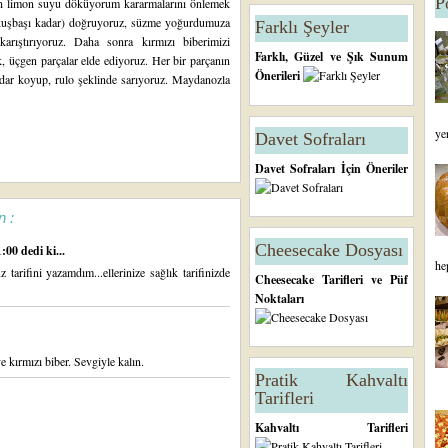
P
men limon suyu döküyorum kararmalarını önlemek
e (kuşbaşı kadar) doğruyoruz, süzme yoğurdumuza
Farklı Şeyler
karıştırıyoruz. Daha sonra kırmızı biberimizi
Farklı, Güzel ve Şık Sunum
, üçgen parçalar elde ediyoruz. Her bir parçanın
Önerileri
kadar koyup, rulo şeklinde sarıyoruz. Maydanozla
ye
Davet Sofraları
Davet Sofraları İçin Öneriler
n :
Cheesecake Dosyası
00 dedi ki...
he
arifini yazamdım...ellerinize sağlık tarifinizde
Cheesecake Tarifleri ve Püf
Noktaları
 kırmızı biber. Sevgiyle kalın.
Pratik Kahvaltı
Tarifleri
Kahvaltı Tarifleri