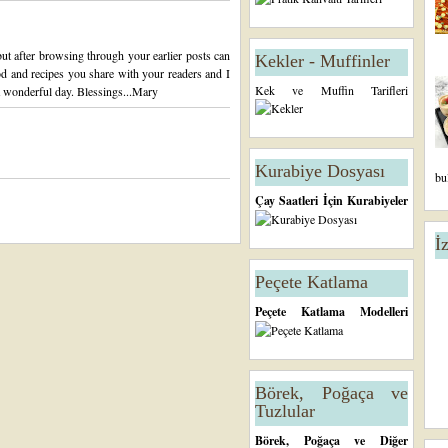
ut after browsing through your earlier posts can
Kekler - Muffinler
food and recipes you share with your readers and I
Kek ve Muffin Tarifleri
 a wonderful day. Blessings...Mary
Kurabiye Dosyası
bu
Çay Saatleri İçin Kurabiyeler
İ
Peçete Katlama
Peçete Katlama Modelleri
Börek, Poğaça ve
Tuzlular
Börek, Poğaça ve Diğer