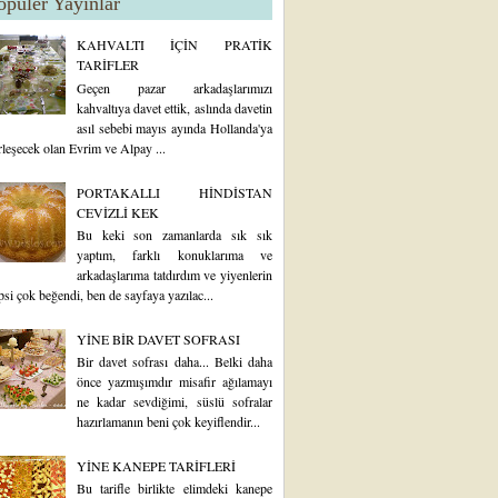
opüler Yayınlar
KAHVALTI İÇİN PRATİK
TARİFLER
Geçen pazar arkadaşlarımızı
kahvaltıya davet ettik, aslında davetin
asıl sebebi mayıs ayında Hollanda'ya
rleşecek olan Evrim ve Alpay ...
PORTAKALLI HİNDİSTAN
CEVİZLİ KEK
Bu keki son zamanlarda sık sık
yaptım, farklı konuklarıma ve
arkadaşlarıma tatdırdım ve yiyenlerin
psi çok beğendi, ben de sayfaya yazılac...
YİNE BİR DAVET SOFRASI
Bir davet sofrası daha... Belki daha
önce yazmışımdır misafir ağılamayı
ne kadar sevdiğimi, süslü sofralar
hazırlamanın beni çok keyiflendir...
YİNE KANEPE TARİFLERİ
Bu tarifle birlikte elimdeki kanepe