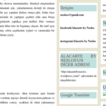
n
en baby shower menümüzden. Menüyü oluştururken
ne
c
İletişim
lmamak için, yakınlarımızın desteği ile oluşan
e
Pr
bir şey yapalım derken ortaya çıktı. Daha önce
ki
nesloss@gmail.com
icinde de yaptığım çeşitleri oldu ama bloga
K
ünlerde yaptıkça yeni tarifleri fikir vermesi
a
N
anlı biber rulo ile başlamış olayım. Bu tarif aynı
yı
facebook
/Alacarte by Neslos
Çü
iş sebze çeşitlerinin yoğurt ve sarmısakla bir
t
sa
rifimiz şöyle;
ne
instagram
/Alacarte by Neslos
is
mu
ye
ka
ALACARTE BY
"A
NESLOS'UN
DİĞER ADRESİ
"
http://alacartebyneslos.
I
wordpress.com/
/" adresinden de
ulaşabilirsiniz.
U
ırında közlüyoruz. (Ben közleme işini fırında
Google Translate
ıt serilmiş tepsiye dizerek koyuyorum patlıcan ve
 deldikten sonra), sıcakken de elimi yakmamaya