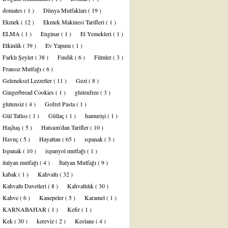
domates
( 1 )
Dünya Mutfakları
( 19 )
Ekmek
( 12 )
Ekmek Makinesi Tarifleri
( 1 )
ELMA
( 1 )
Enginar
( 1 )
Et Yemekleri
( 1 )
Etkinlik
( 39 )
Ev Yapımı
( 1 )
Farklı Şeyler
( 38 )
Fındık
( 6 )
Filmler
( 3 )
Fransız Mutfağı
( 6 )
Geleneksel Lezzetler
( 11 )
Gezi
( 8 )
Gingerbread Cookies
( 1 )
glutenfree
( 3 )
glutensiz
( 4 )
Gofret Pasta
( 1 )
Gül Tatlısı
( 1 )
Güllaç
( 1 )
hamurişi
( 1 )
Haşhaş
( 5 )
Hatsum'dan Tarifler
( 10 )
Havuç
( 5 )
Hayattan
( 65 )
ıspanak
( 3 )
Ispanak
( 10 )
ispanyol mutfağı
( 1 )
italyan mutfağı
( 4 )
İtalyan Mutfağı
( 9 )
kabak
( 1 )
Kahvaltı
( 32 )
Kahvaltı Davetleri
( 8 )
Kahvaltılık
( 30 )
Kahve
( 6 )
Kanepeler
( 5 )
Karamel
( 1 )
KARNABAHAR
( 1 )
Kefir
( 1 )
Kek
( 30 )
kereviz
( 2 )
Kestane
( 4 )