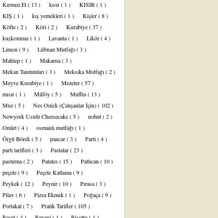
Kırmızı Et
( 13 )
kısır
( 1 )
KISIR
( 1 )
KIŞ
( 1 )
kış yemekleri
( 1 )
Kişler
( 8 )
Köfte
( 2 )
Köri
( 2 )
Kurabiye
( 37 )
kuşkonmaz
( 1 )
Lavanta
( 1 )
Likör
( 4 )
Limon
( 9 )
Lübnan Mutfağı
( 3 )
Mahlep
( 1 )
Makarna
( 3 )
Mekan Tanıtımları
( 3 )
Meksika Mutfağı
( 2 )
Meyve Kurabiye
( 1 )
Mezeler
( 57 )
mısır
( 1 )
Milföy
( 5 )
Muffin
( 13 )
Muz
( 5 )
Nes Ouick (Çalışanlar İçin)
( 102 )
Newyork Usulü Cheesecake
( 5 )
nohut
( 2 )
Omlet
( 4 )
osmanlı mutfağı
( 1 )
Örgü Börek
( 5 )
pancar
( 3 )
Parti
( 4 )
parti tarifleri
( 3 )
Pastalar
( 23 )
pastırma
( 2 )
Patates
( 15 )
Patlıcan
( 10 )
peçete
( 9 )
Peçete Katlama
( 9 )
Peykek
( 12 )
Peynir
( 10 )
Pırasa
( 3 )
Pilav
( 6 )
Pizza Ekmek
( 1 )
Poğaça
( 9 )
Portakal
( 7 )
Pratik Tarifler
( 105 )
Reçel
( 4 )
Revani
( 1 )
Risotto
( 1 )