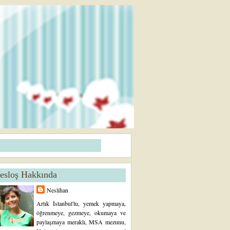
esloş Hakkında
Neslihan
Artık İstanbul'lu, yemek yapmaya,
öğrenmeye, gezmeye, okumaya ve
paylaşmaya meraklı, MSA mezunu,