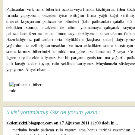
Patlıcanları ve kırmızı biberleri ocakta veya fırında közlüyoruz. (Ben közl
fırında yapıyorum, önceden iyice ısıttığım fırına yağlı kağıt serilmiş
dizerek koyuyorum patlıcan ve biberleri (tabi patlıcanları çatalla 3-5 
deldikten sonra), sıcakken de elimi yakmamaya çalışarak soyuy
patlıcanların üzerine hemen limon suyu döküyorum kararmalarını önleme
Hazırladığımız patlıcanları orta büyüklükte (kuşbaşı kadar) doğruyoru
yoğurdumuza ezilmiş sarmısakları ve tuzu ekledikten sonra karıştırıyor
sonra kırmızı biberimizi kalınlıklarına göre uzunlamasına 2 veya 3’e 
üçgen parçalar elde ediyoruz. Her bir parçanın geniş tarafına yoğurtlu patl
tatlı kaşığı kadar koyup, rulo şeklinde sarıyoruz. Maydanozla süsleyere
yapıyoruz. Afiyet olsun...
5 kişi yorumlamış /Siz de yorum yazın :
akdenizkizi.blogspot.com
on 17 Ağustos 2011 11:00 dedi ki...
merhaba bende patlıcan rulo yaptım ama henüz tarifini yazamdım...el