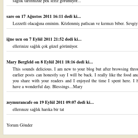
sağlık tarifinizde pek leziz görünüyor...
sare
on 17 Ağustos 2011 16:11 dedi ki...
Lezzetli olacağına eminim. Közlenmiş patlıcan ve kırmızı biber. Sevgiyl
iğne ucu
on 7 Eylül 2011 21:52 dedi ki...
ellerinize sağlık çok güzel görünüyor.
Mary Bergfeld
on 8 Eylül 2011 18:16 dedi ki...
This sounds delicious. I am new to your blog but after browsing thr
earlier posts can honestly say I will be back. I really like the food an
you share with your readers and I enjoyed the time I spent here. I 
have a wonderful day. Blessings...Mary
zeymurancafe
on 19 Eylül 2011 09:07 dedi ki...
ellerınıze sağlık harıka bir tat
Yorum Gönder