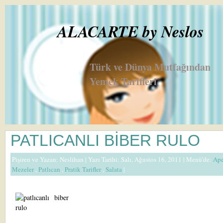
ALACARTE by Neslos
Türk ve Dünya Mutfağından
Yemek Tarifleri
PATLICANLI BİBER RULO
Pişiren ve Yazan:
Neslihan
| Yazı Tarihi: Salı, Ağustos 16, 2011 |
Menü'de:
Ape
Mezeler
,
Patlıcan
,
Pratik Tarifler
,
Salata
|