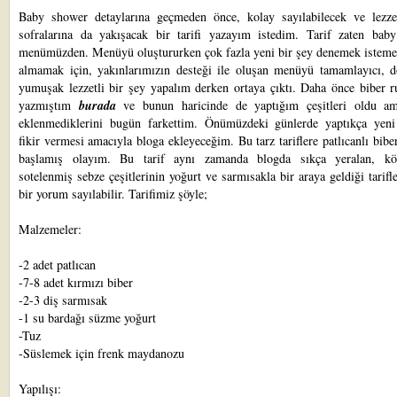
Baby shower detaylarına geçmeden önce, kolay sayılabilecek ve lezzetl
sofralarına da yakışacak bir tarifi yazayım istedim. Tarif zaten bab
menümüzden. Menüyü oluştururken çok fazla yeni bir şey denemek isteme
almamak için, yakınlarımızın desteği ile oluşan menüyü tamamlayıcı, d
yumuşak lezzetli bir şey yapalım derken ortaya çıktı. Daha önce biber ru
yazmıştım
burada
ve bunun haricinde de yaptığım çeşitleri oldu a
eklenmediklerini bugün farkettim. Önümüzdeki günlerde yaptıkça yeni t
fikir vermesi amacıyla bloga ekleyeceğim. Bu tarz tariflere patlıcanlı biber
başlamış olayım. Bu tarif aynı zamanda blogda sıkça yeralan, kö
sotelenmiş sebze çeşitlerinin yoğurt ve sarmısakla bir araya geldiği tarifle
bir yorum sayılabilir. Tarifimiz şöyle;
Malzemeler:
-2 adet patlıcan
-7-8 adet kırmızı biber
-2-3 diş sarmısak
-1 su bardağı süzme yoğurt
-Tuz
-Süslemek için frenk maydanozu
Yapılışı: