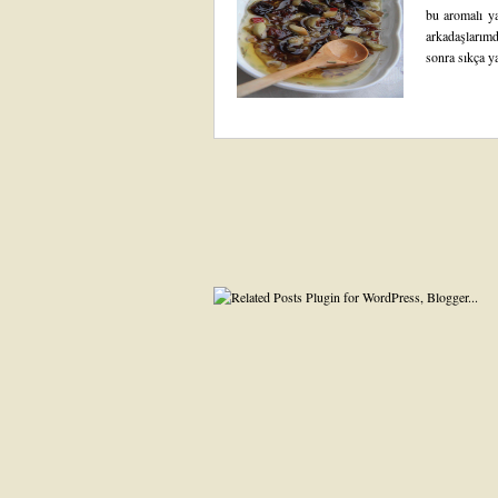
bu aromalı ya
arkadaşlarımd
sonra sıkça y