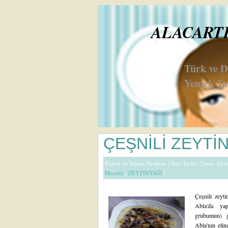
ALACARTE 
Türk ve 
Yemek Tar
ÇEŞNİLİ ZEYTİ
Pişiren ve Yazan:
Neslihan
| Yazı Tarihi: Cuma, Ağu
Mezeler
,
ZEYTİNYAĞI
|
Çeşnili zeyt
Abla'da yap
grubumun) g
Abla'nın elin