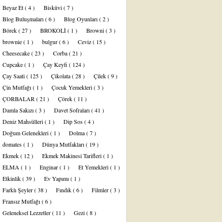
Beyaz Et
( 4 )
Bisküvi
( 7 )
Blog Buluşmaları
( 6 )
Blog Oyunları
( 2 )
Börek
( 27 )
BROKOLİ
( 1 )
Browni
( 3 )
brownie
( 1 )
bulgur
( 6 )
Ceviz
( 15 )
Cheesecake
( 23 )
Corba
( 21 )
Cupcake
( 1 )
Çay Keyfi
( 124 )
Çay Saati
( 125 )
Çikolata
( 28 )
Çilek
( 9 )
Çin Mutfağı
( 1 )
Çocuk Yemekleri
( 3 )
ÇORBALAR
( 21 )
Çörek
( 11 )
Damla Sakızı
( 3 )
Davet Sofraları
( 41 )
Deniz Mahsülleri
( 1 )
Dip Sos
( 4 )
Doğum Gelenekleri
( 1 )
Dolma
( 7 )
domates
( 1 )
Dünya Mutfakları
( 19 )
Ekmek
( 12 )
Ekmek Makinesi Tarifleri
( 1 )
ELMA
( 1 )
Enginar
( 1 )
Et Yemekleri
( 1 )
Etkinlik
( 39 )
Ev Yapımı
( 1 )
Farklı Şeyler
( 38 )
Fındık
( 6 )
Filmler
( 3 )
Fransız Mutfağı
( 6 )
Geleneksel Lezzetler
( 11 )
Gezi
( 8 )