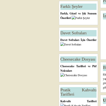
P
Farklı Şeyler
Farklı, Güzel ve Şık Sunum
İ
Önerileri
Davet Sofraları
Davet Sofraları İçin Öneriler
Cheesecake Dosyası
Cheesecake Tarifleri ve Püf
B
Noktaları
El
ya
gi
gi
Pratik Kahvaltı
Tarifleri
U
Kahvaltı Tarifleri