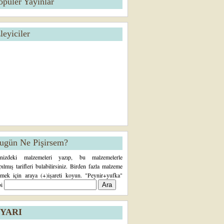
opüler Yayınlar
zleyiciler
ugün Ne Pişirsem?
inizdeki malzemeleri yazıp, bu malzemelerle
pılmış tarifleri bulabilirsiniz. Birden fazla malzeme
rmek için araya (+)işareti koyun. "Peynir+yufka"
bi
YARI