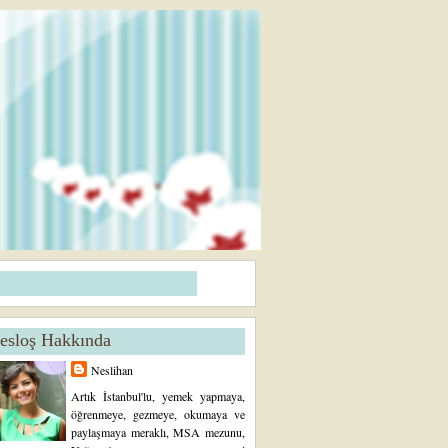
esloş Hakkında
Neslihan
Artık İstanbul'lu, yemek yapmaya,
öğrenmeye, gezmeye, okumaya ve
paylaşmaya meraklı, MSA mezunu,