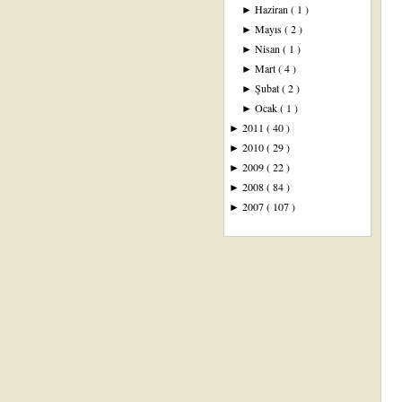
Haziran
( 1 )
►
Mayıs
( 2 )
►
Nisan
( 1 )
►
Mart
( 4 )
►
Şubat
( 2 )
►
Ocak
( 1 )
►
2011
( 40 )
►
2010
( 29 )
►
2009
( 22 )
►
2008
( 84 )
►
2007
( 107 )
►