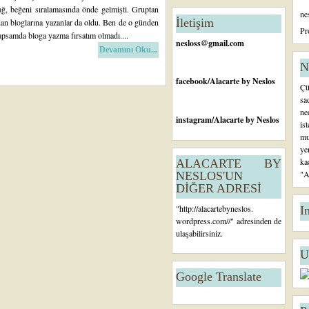
tl
ğ, beğeni sıralamasında önde gelmişti. Gruptan
ne
ar
İletişim
an bloglarına yazanlar da oldu. Ben de o günden
Ö
Pr
apsamda bloga yazma fırsatım olmadı....
n
nesloss@gmail.com
Devamını Oku...
c
e
N
ki
facebook
/Alacarte by Neslos
Çü
K
sa
a
ne
yı
instagram
/Alacarte by Neslos
is
tl
mu
ar
ye
ka
ALACARTE BY
"A
NESLOS'UN
DİĞER ADRESİ
"
http://alacartebyneslos.
I
wordpress.com/
/" adresinden de
ulaşabilirsiniz.
U
Google Translate