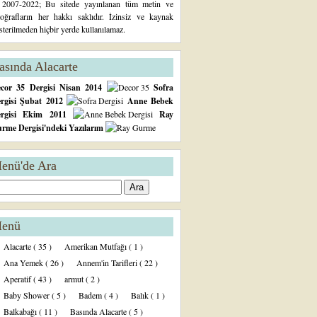
2007-2022; Bu sitede yayınlanan tüm metin ve
toğrafların her hakkı saklıdır. İzinsiz ve kaynak
sterilmeden hiçbir yerde kullanılamaz.
asında Alacarte
cor 35 Dergisi Nisan 2014
Sofra
rgisi Şubat 2012
Anne Bebek
ergisi Ekim 2011
Ray
rme Dergisi'ndeki Yazılarım
enü'de Ara
enü
Alacarte
( 35 )
Amerikan Mutfağı
( 1 )
Ana Yemek
( 26 )
Annem'in Tarifleri
( 22 )
Aperatif
( 43 )
armut
( 2 )
Baby Shower
( 5 )
Badem
( 4 )
Balık
( 1 )
Balkabağı
( 11 )
Basında Alacarte
( 5 )