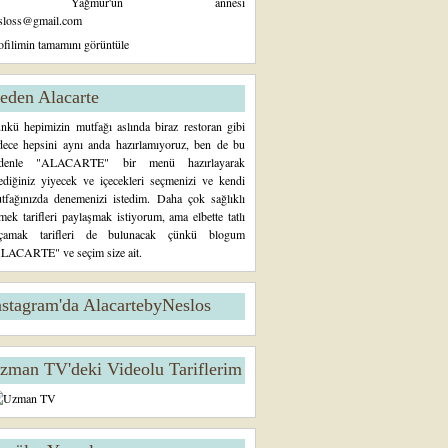
Yağmur'un annesi
sloss@gmail.com
ofilimin tamamını görüntüle
eden Alacarte
nkü hepimizin mutfağı aslında biraz restoran gibi
dece hepsini aynı anda hazırlamıyoruz, ben de bu
denle "ALACARTE" bir menü hazırlayarak
tediğiniz yiyecek ve içecekleri seçmenizi ve kendi
tfağınızda denemenizi istedim. Daha çok sağlıklı
mek tarifleri paylaşmak istiyorum, ama elbette tatlı
çamak tarifleri de bulunacak çünkü blogum
LACARTE" ve seçim size ait.
nstagram'da AlacartebyNeslos
zman TV'deki Videolu Tariflerim