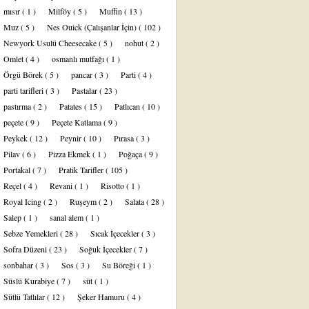
mısır
( 1 )
Milföy
( 5 )
Muffin
( 13 )
Muz
( 5 )
Nes Ouick (Çalışanlar İçin)
( 102 )
Newyork Usulü Cheesecake
( 5 )
nohut
( 2 )
Omlet
( 4 )
osmanlı mutfağı
( 1 )
Örgü Börek
( 5 )
pancar
( 3 )
Parti
( 4 )
parti tarifleri
( 3 )
Pastalar
( 23 )
pastırma
( 2 )
Patates
( 15 )
Patlıcan
( 10 )
peçete
( 9 )
Peçete Katlama
( 9 )
Peykek
( 12 )
Peynir
( 10 )
Pırasa
( 3 )
Pilav
( 6 )
Pizza Ekmek
( 1 )
Poğaça
( 9 )
Portakal
( 7 )
Pratik Tarifler
( 105 )
Reçel
( 4 )
Revani
( 1 )
Risotto
( 1 )
Royal Icing
( 2 )
Ruşeym
( 2 )
Salata
( 28 )
Salep
( 1 )
sanal alem
( 1 )
Sebze Yemekleri
( 28 )
Sıcak İçecekler
( 3 )
Sofra Düzeni
( 23 )
Soğuk İçecekler
( 7 )
sonbahar
( 3 )
Sos
( 3 )
Su Böreği
( 1 )
Süslü Kurabiye
( 7 )
süt
( 1 )
Sütlü Tatlılar
( 12 )
Şeker Hamuru
( 4 )