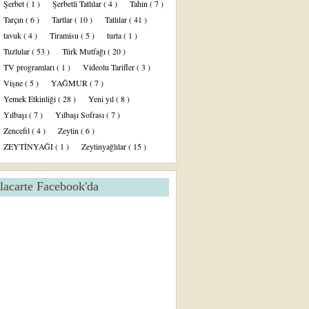
Şerbet
( 1 )
Şerbetli Tatlılar
( 4 )
Tahin
( 7 )
Tarçın
( 6 )
Tartlar
( 10 )
Tatlılar
( 41 )
tavuk
( 4 )
Tiramisu
( 5 )
turta
( 1 )
Tuzlular
( 53 )
Türk Mutfağı
( 20 )
TV programları
( 1 )
Videolu Tarifler
( 3 )
Vişne
( 5 )
YAĞMUR
( 7 )
Yemek Etkinliği
( 28 )
Yeni yıl
( 8 )
Yılbaşı
( 7 )
Yılbaşı Sofrası
( 7 )
Zencefil
( 4 )
Zeytin
( 6 )
ZEYTİNYAĞI
( 1 )
Zeytinyağlılar
( 15 )
lacarte Facebook'da