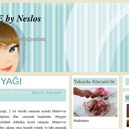
by Neslos
Dünya Mutfağından
ifleri
D
A
NYAĞI
Yakında Alacarte'de
a
n
h
a
stos 03, 2012 |
Menü'de:
Kahvaltı
,
Kahvaltılık
,
a
S
N
Y
a
e
y
ni
f
inyağı, 2 yıl önceki ramazan ayında Münevver
K
a
tığımız iftar sırasında hepimizin (blogger
a
Madeleines
önlünü fetheden lezzet olmuştu. Münevver
yı
den çıkmış onca lezzetli yemek ve tatlı arasında