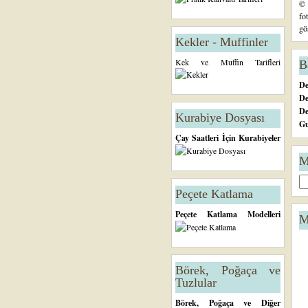
© 
fo
gö
Kekler - Muffinler
Kek ve Muffin Tarifleri
B
De
De
D
Kurabiye Dosyası
Gu
Çay Saatleri İçin Kurabiyeler
M
Peçete Katlama
Peçete Katlama Modelleri
M
Börek, Poğaça ve
Tuzlular
Börek, Poğaça ve Diğer