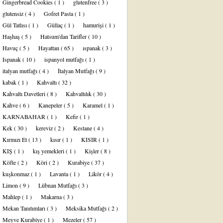
Gingerbread Cookies
( 1 )
glutenfree
( 3 )
glutensiz
( 4 )
Gofret Pasta
( 1 )
Gül Tatlısı
( 1 )
Güllaç
( 1 )
hamurişi
( 1 )
Haşhaş
( 5 )
Hatsum'dan Tarifler
( 10 )
Havuç
( 5 )
Hayattan
( 65 )
ıspanak
( 3 )
Ispanak
( 10 )
ispanyol mutfağı
( 1 )
italyan mutfağı
( 4 )
İtalyan Mutfağı
( 9 )
kabak
( 1 )
Kahvaltı
( 32 )
Kahvaltı Davetleri
( 8 )
Kahvaltılık
( 30 )
Kahve
( 6 )
Kanepeler
( 5 )
Karamel
( 1 )
KARNABAHAR
( 1 )
Kefir
( 1 )
Kek
( 30 )
kereviz
( 2 )
Kestane
( 4 )
Kırmızı Et
( 13 )
kısır
( 1 )
KISIR
( 1 )
KIŞ
( 1 )
kış yemekleri
( 1 )
Kişler
( 8 )
Köfte
( 2 )
Köri
( 2 )
Kurabiye
( 37 )
kuşkonmaz
( 1 )
Lavanta
( 1 )
Likör
( 4 )
Limon
( 9 )
Lübnan Mutfağı
( 3 )
Mahlep
( 1 )
Makarna
( 3 )
Mekan Tanıtımları
( 3 )
Meksika Mutfağı
( 2 )
Meyve Kurabiye
( 1 )
Mezeler
( 57 )