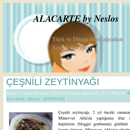
ALACARTE by Neslos
Türk ve Dünya Mutfağından
Yemek Tarifleri
ÇEŞNİLİ ZEYTİNYAĞI
Pişiren ve Yazan:
Neslihan
| Yazı Tarihi: Cuma, Ağustos 03, 2012 |
Menü'de:
K
Kahvaltılık
,
Mezeler
,
ZEYTİNYAĞI
|
Çeşnili zeytinyağı, 2 yıl önceki ramaza
Münevver Abla'da yaptığımız iftar sı
hepimizin (blogger grubumun) gönlünü 
lezzet olmuştu. Münevver Abla'nın elinde