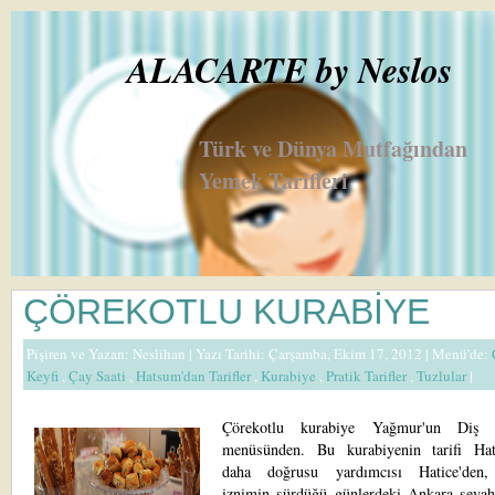
ALACARTE by Neslos
Türk ve Dünya Mutfağından
Yemek Tarifleri
ÇÖREKOTLU KURABİYE
Pişiren ve Yazan:
Neslihan
| Yazı Tarihi: Çarşamba, Ekim 17, 2012 |
Menü'de:
Keyfi
,
Çay Saati
,
Hatsum'dan Tarifler
,
Kurabiye
,
Pratik Tarifler
,
Tuzlular
|
Çörekotlu kurabiye Yağmur'un Diş 
menüsünden. Bu kurabiyenin tarifi Ha
daha doğrusu yardımcısı Hatice'den
iznimin sürdüğü günlerdeki Ankara seyah