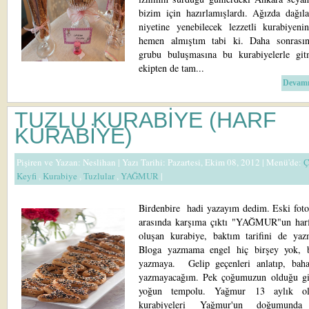
bizim için hazırlamışlardı. Ağızda dağıla
niyetine yenebilecek lezzetli kurabiyenin
hemen almıştım tabi ki. Daha sonrası
grubu buluşmasına bu kurabiyelerle gi
ekipten de tam...
Devamı
TUZLU KURABİYE (HARF
KURABİYE)
Pişiren ve Yazan:
Neslihan
| Yazı Tarihi: Pazartesi, Ekim 08, 2012 |
Menü'de:
Ç
Keyfi
,
Kurabiye
,
Tuzlular
,
YAĞMUR
|
Birdenbire hadi yazayım dedim. Eski fotoğ
arasında karşıma çıktı "YAĞMUR"un harf
oluşan kurabiye, baktım tarifini de yazm
Bloga yazmama engel hiç birşey yok, 
yazmaya. Gelip geçenleri anlatıp, baha
yazmayacağım. Pek çoğumuzun olduğu gi
yoğun tempolu. Yağmur 13 aylık o
kurabiyeleri Yağmur'un doğumunda