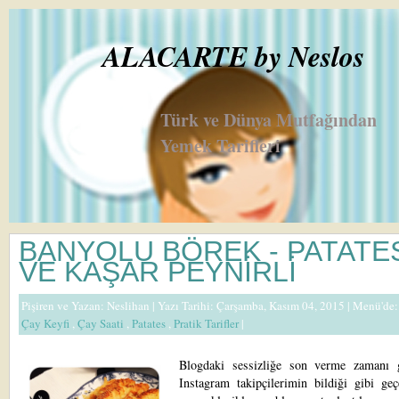
ALACARTE by Neslos
Türk ve Dünya Mutfağından
Yemek Tarifleri
BANYOLU BÖREK - PATATE
VE KAŞAR PEYNİRLİ
Pişiren ve Yazan:
Neslihan
| Yazı Tarihi: Çarşamba, Kasım 04, 2015 |
Menü'de
Çay Keyfi
,
Çay Saati
,
Patates
,
Pratik Tarifler
|
Blogdaki sessizliğe son verme zamanı g
Instagram takipçilerimin bildiği gibi geç