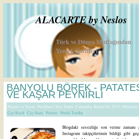
ALACARTE by Neslos
Türk ve Dünya Mutfağından
Yemek Tarifleri
BANYOLU BÖREK - PATATE
VE KAŞAR PEYNİRLİ
Pişiren ve Yazan:
Neslihan
| Yazı Tarihi: Çarşamba, Kasım 04, 2015 |
Menü'de
Çay Keyfi
,
Çay Saati
,
Patates
,
Pratik Tarifler
|
Blogdaki sessizliğe son verme zamanı g
Instagram takipçilerimin bildiği gibi geç