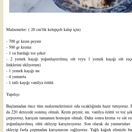
Malzemeler: ( 20 cm'lik kelepçeli kalıp için)
- 700 gr krem peynir
- 500 gr krema
- 1 su bardağı toz şeker
- 2 yemek kaşığı
yoğunlaştırılmış süt
veya 1 yemek kaşığı
süt reçe
linklerini ekliyorum)
- 1 yemek kaşığı un
- 4 yumurta
- 1 tatlı kaşığı vanilya özütü
Yapılışı:
Başlamadan önce tüm malzemelerimizi oda sıcaklığında hazır tutuyoruz. F
da 220 derecede ısınmış olmalı. Krem peynir, un, vanilya özütü ve toz şek
çırpıyoruz, karışım tamamen homojen olmalı. Daha sonra krema ve süt reç
yoğunlaştırılmış sütü ekleyip karıştırıyoruz. Son olarak da yumurtaları
ekleyip fazla çırpmadan karışmasını sağlıyoruz. Yağlı kağıdı elimizle b