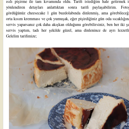
ısılı pişirme ile tam kıvamında oldu. Tarifi istediğim hale getirmek i
yönlendiren detayları anlattıktan sonra tarifi paylaşabilirim. Fotoğ
gördüğünüz cheesecake 1 gün buzdolabında dinlenmiş, ama görebileceği
orta kısım kremması ve çok yumuşak, eğer pişirdiğiniz gün oda sıcaklığın
servis yaparsanız çok daha akışkan olduğunu görebilirsiniz, ben her iki ş
servis yaptım, tadı her şekilde güzel, ama dinlenince de ayrı lezzetli
Gelelim tarifimize;