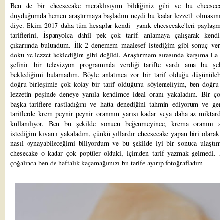
Ben de bir cheesecake meraklısıyım bildiğiniz gibi ve bu cheeseca
duyduğumda hemen araştırmaya başladım neydi bu kadar lezzetli olmasını
diye. Ekim 2017 daha tüm hesaplar kendi yanık cheesecake'leri paylaş
tariflerini, İspanyolca dahil pek çok tarifi anlamaya çalışarak kend
çıkarımda bulundum. İlk 2 denemem maalesef istediğim gibi sonuç ver
doku ve lezzet beklediğim gibi değildi. Araştırmam sırasında karşıma La
şefinin bir televizyon programında verdiği tarifte vardı ama bu şe
beklediğimi bulamadım. Böyle anlatınca zor bir tarif olduğu düşünüleb
doğru birleşimle çok kolay bir tarif olduğunu söylemeliyim, ben doğru
lezzetin peşinde deneye yanıla kendimce ideal oranı yakaladım. Bir ç
başka tariflere rastladığını ve hatta denediğini tahmin ediyorum ve ge
tariflerde krem peynir peynir oranının yarısı kadar veya daha az miktar
kullanılıyor. Ben bu şekilde sonucu beğenmeyince, krema oranını ar
istediğim kıvamı yakaladım, çünkü yıllardır cheesecake yapan biri olara
nasıl oynayabileceğimi biliyordum ve bu şekilde iyi bir sonuca ulaş
chesecake o kadar çok popüler olduki, içimden tarif yazmak gelmedi. 
çoğalınca ben de haftalık kaçamağımızı bu tarife ayırıp fotoğrafladım.