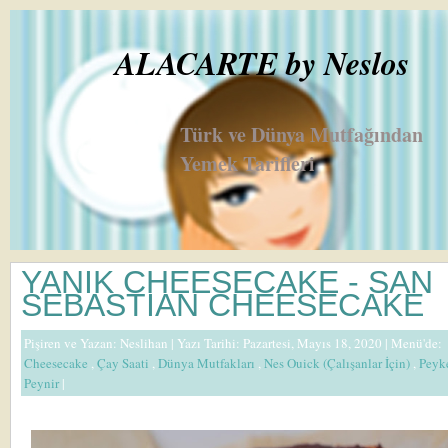
ALACARTE by Neslos
Türk ve Dünya Mutfağından
Yemek Tarifleri
YANIK CHEESECAKE - SAN
SEBASTIAN CHEESECAKE
Pişiren ve Yazan:
Neslihan
| Yazı Tarihi: Pazartesi, Mayıs 18, 2020 |
Menü'de:
Cheesecake
,
Çay Saati
,
Dünya Mutfakları
,
Nes Ouick (Çalışanlar İçin)
,
Peyk
Peynir
|