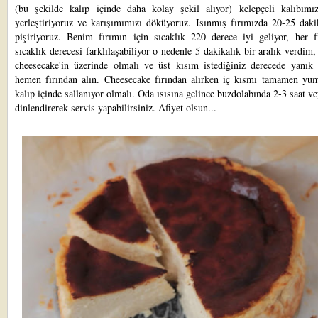
(bu şekilde kalıp içinde daha kolay şekil alıyor) kelepçeli kalıbımız
yerleştiriyoruz ve karışımımızı döküyoruz. Isınmış fırımızda 20-25 daki
pişiriyoruz. Benim fırımın için sıcaklık 220 derece iyi geliyor, her fı
sıcaklık derecesi farklılaşabiliyor o nedenle 5 dakikalık bir aralık verdim
cheesecake'in üzerinde olmalı ve üst kısım istediğiniz derecede yanık 
hemen fırından alın. Cheesecake fırından alırken iç kısmı tamamen yu
kalıp içinde sallanıyor olmalı. Oda ısısına gelince buzdolabında 2-3 saat v
dinlendirerek servis yapabilirsiniz. Afiyet olsun...