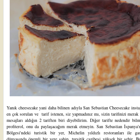
Yanık cheesecake yani daha bilinen adıyla San Sebastian Cheesecake inst
en çok sorulan ve tarif istenen, siz yapmadınız mı, sizin tarifinizi merak
mesajları aldığın 2 tariften biri diyebilirim. Diğer tarifte nedendir b
profiterol, onu da paylaşacağım merak etmeyin. San Sebastian İspanya'
Bölgesi'ndeki turistik bir yer, Michelin yıldızlı restoranları ile ga
dünyasında önemli bir yere sahip, tursitik cazibesi yüksek bir şehir. B