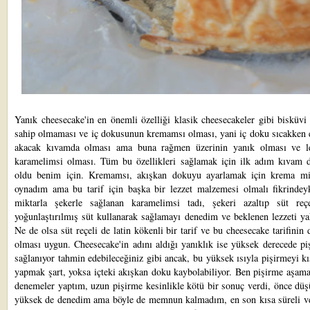
Yanık cheesecake'in en önemli özelliği klasik cheesecakeler gibi bisküvi
sahip olmaması ve iç dokusunun kremamsı olması, yani iç doku sıcakken e
akacak kıvamda olması ama buna rağmen üzerinin yanık olması ve le
karamelimsi olması. Tüm bu özellikleri sağlamak için ilk adım kıvam 
oldu benim için. Kremamsı, akışkan dokuyu ayarlamak için krema mik
oynadım ama bu tarif için başka bir lezzet malzemesi olmalı fikrindey
miktarla şekerle sağlanan karamelimsi tadı, şekeri azaltıp süt reç
yoğunlaştırılmış süt kullanarak sağlamayı denedim ve beklenen lezzeti y
Ne de olsa süt reçeli de latin kökenli bir tarif ve bu cheesecake tarifinin 
olması uygun. Cheesecake'in adını aldığı yanıklık ise yüksek derecede pi
sağlanıyor tahmin edebileceğiniz gibi ancak, bu yüksek ısıyla pişirmeyi kı
yapmak şart, yoksa içteki akışkan doku kaybolabiliyor. Ben pişirme aşam
denemeler yaptım, uzun pişirme kesinlikle kötü bir sonuç verdi, önce dü
yüksek de denedim ama böyle de memnun kalmadım, en son kısa süreli v