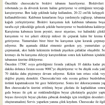
Öncelikle cheesecake'in bisküvi tabanını hazırlıyoruz. Bisküviler
robotunda ya da döverek kırıntı haline getiriyoruz ve erittiğimiz tereyağı 
karıştırıyoruz. Ben kalp şeklinde kalıp kullandım, 20-22 cm'lik kelepçeli 
kullanabilirsiniz. Kalıbının kenarlarını fırça yardımıyla yağlayıp, tabanın
kağıdı yerleştiriyoruz. Bisküvi karışımını kek kalıbının tabanına boşal
tarafta eşit yüksekliğe gelecek şekilde bastırıyoruz ve buzdolabına kaldırıy
Karıştırma kabımıza krem peyniri, mısır nişastası, toz halindeki çilekl
karışımını ve toz şekeri ekleyip mikser ile çırparak kalın bir krema 
getiriyoruz. Yumurtaları birer birer bu karışımın içine kırarak çırpma
ediyoruz. Bu aşamada dikkat etmemiz gereken şey, yumurtaları ç
çırpmamak, aksi halde kekimizin üstünde pişerken çatlaklar oluşabilir. S
kremayı da bu karışıma ekleyip karıştırdıktan sonra kek kalıbının içindek
tabanının üzerine döküyoruz.
Önceden 1750C ısıya getirdiğimiz fırında yaklaşık 10 dakika kadar piş
dakika dolunca fırının ısısını 900C'ye düşürüyoruz ve bu düşük ısıda yak
70 dakika daha pişirmeye devam ediyoruz. Kekin tam ortası ıslak vey
değilse pişmiş demektir. Cheesecake'miz oda ısısına gelince buzdolabın
üstünü kapatmaksızın bir gece bekletiyoruz. Sonra üst dekorasyonunu yap
Ben cheesecake'in üzerini eritilmiş beyaz çikolata ile kapladıktan sonr
gıda boyası ile çok az renklendirdiğim beyaz çikolatayla geçişler yapt
boyası ilavesiyle beyaz çikolata çabucak donduğu için istediğim desenleri
oluşturamadım) Servis yaparken yanına çilek koydum. Cheesecake ile ilgil