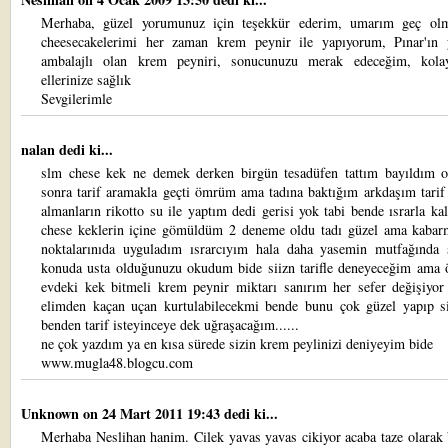
Merhaba, güzel yorumunuz için teşekkür ederim, umarım geç ol
cheesecakelerimi her zaman krem peynir ile yapıyorum, Pınar'ın 
ambalajlı olan krem peyniri, sonucunuzu merak edeceğim, kola
ellerinize sağlık
Sevgilerimle
nalan dedi ki...
slm chese kek ne demek derken birgün tesadüfen tattım bayıldım 
sonra tarif aramakla geçti ömrüm ama tadına baktığım arkdaşım tarif
almanların rikotto su ile yaptım dedi gerisi yok tabi bende ısrarla ka
chese keklerin içine gömüldüm 2 deneme oldu tadı güzel ama kabar
noktalarınıda uyguladım ısrarcıyım hala daha yasemin mutfağında 
konuda usta olduğunuzu okudum bide siizn tarifle deneyeceğim ama ö
evdeki kek bitmeli krem peynir miktarı sanırım her sefer değişiyor
elimden kaçan uçan kurtulabilecekmi bende bunu çok güzel yapıp si
benden tarif isteyinceye dek uğraşacağım......
ne çok yazdım ya en kısa sürede sizin krem peylinizi deniyeyim bide
www.mugla48.blogcu.com
Unknown
on 24 Mart 2011 19:43 dedi ki...
Merhaba Neslihan hanim. Cilek yavas yavas cikiyor acaba taze olarak 