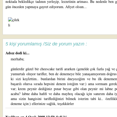
noktada bekledikçe tadının yerleşip, lezzetinin artması. Bu nedenle ben 
gün önceden yapmaya gayret ediyorum. Afiyet olsun...
5 kişi yorumlamış /Siz de yorum yazın :
Adsız dedi ki...
merhaba;
günlerdir güzel bir cheescake tarifi ararken (genelde çok fazla yağ ve 
yumurtalı oluyor tarifler, ben de denemeye bile yanaşamıyorum doğru
ki sizi keşfettim.. bunlardan birini dneyeceğim ve bu ilk denemem
başarılı olursa sırada hepsini denem isteğim var:) ama sormam gerek
var; krem peynir dediğiniz pınar beyaz gibi olan peynir mi labne p
acaba? labne daha hafifi ve daha mayhoş olacağı için sanırım daha i
ama sizin hangisini tariflediğinizi bilmek isterim tabi ki.. özellik
deneme için:) ellerinize sağlık, teşekkürler
Neslihan
on 4 Ocak 2009 13:50 dedi ki...