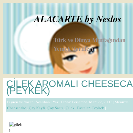
ALACARTE by Neslos
Türk ve Dünya Mutfağından
Yemek Tarifleri
ÇİLEK AROMALI CHEESEC
(PEYKEK)
Pişiren ve Yazan:
Neslihan
| Yazı Tarihi: Perşembe, Mart 22, 2007 |
Menü'de:
Cheesecake
,
Çay Keyfi
,
Çay Saati
,
Çilek
,
Pastalar
,
Peykek
|