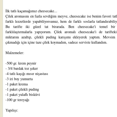
İlk tatlı kaçamağımız cheesecake...
Çilek aromasını en fazla sevdiğim meyve, cheesecake ise benim favori ta
farklı lezzetlerde yapabiliyorsunuz, hem de farklı soslarla tatlandırabili
Bu tarifte iki güzel tat birarada. Ben cheesecake'i temel bir 
farklılaştırmalarla yapıyorum. Çilek aromalı cheesecake'i de tarifteki
miktarını azaltıp, çilekli puding karışımı ekleyerek yaptım. Mevsim ç
çıkmadığı için içine taze çilek koymadım, sadece serviste kullandım.
Malzemeler:
-500 gr. krem peynir
- 3/4 bardak toz şeker
-4 tatlı kaşığı mısır nişastası
-3 iri boy yumurta
-1 paket krema
-1 paket çilekli puding
-1 paket yulaflı bisküvi
-100 gr tereyağı
Yapılışı: