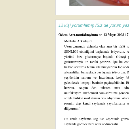
12 kişi yorumlamış /Siz de yorum yaz
Özlem Avcı-mutfaktayimm
on 13 Mayıs 2008 17:
Merhaba Arkadaşım…
Uzun zamandır aklımda olan ama bir türlü 
ŞENLİĞİ etkinliğimi başlatmak istiyorum. A
yüzünü bize göstermeye başladı. Güneşi gö
getirmezmiyiz ?? Tabiki getiririz. İşte bu et
balkonlarımızda bütün aile bireylerinin topland
alternatifleri bu sayfada paylaşmak istiyorum. D
çeşitlerinin sunum ve hazırlanışı, kolay bör
gelebilecek herşeyi benimle paylaşabilirsin. E
haziran. Bugün den itibaren mail adresi
mutfaktayim10@hotmail.com adresime göndereceğ
adıyla birlikte mail atmanı rica ediyorum. Atac
resmini alıp kendi sayfamda yayınlamama seb
diliyorum :)
Bu arada sayfamın sağ üst köşesinde gör
sayfanda görmek beni onurlandıracaktır.