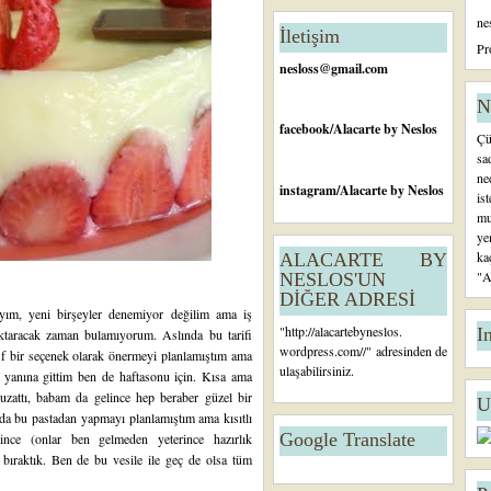
n
ne
c
İletişim
e
Pr
ki
nesloss@gmail.com
K
a
N
yı
facebook
/Alacarte by Neslos
Çü
t
sa
ne
instagram
/Alacarte by Neslos
is
mu
ye
ka
ALACARTE BY
"A
NESLOS'UN
DİĞER ADRESİ
ayım, yeni birşeyler denemiyor değilim ama iş
"
http://alacartebyneslos.
I
 aktaracak zaman bulamıyorum. Aslında bu tarifi
wordpress.com/
/" adresinden de
if bir seçenek olarak önermeyi planlamıştım ama
ulaşabilirsiniz.
 yanına gittim ben de haftasonu için. Kısa ama
 uzattı, babam da gelince hep beraber güzel bir
U
da bu pastadan yapmayı planlamıştım ama kısıtlı
Google Translate
ince (onlar ben gelmeden yeterince hazırlık
bıraktık. Ben de bu vesile ile geç de olsa tüm