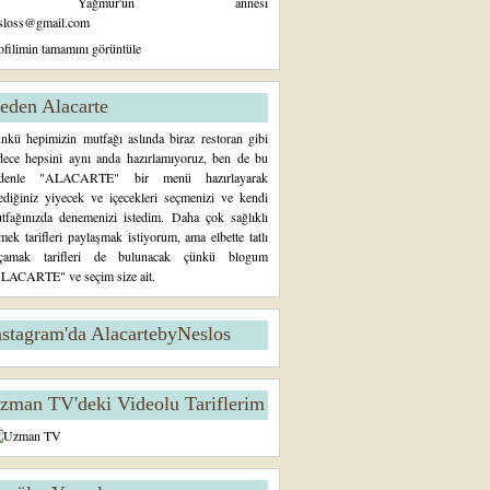
Yağmur'un annesi
sloss@gmail.com
ofilimin tamamını görüntüle
eden Alacarte
nkü hepimizin mutfağı aslında biraz restoran gibi
dece hepsini aynı anda hazırlamıyoruz, ben de bu
denle "ALACARTE" bir menü hazırlayarak
tediğiniz yiyecek ve içecekleri seçmenizi ve kendi
tfağınızda denemenizi istedim. Daha çok sağlıklı
mek tarifleri paylaşmak istiyorum, ama elbette tatlı
çamak tarifleri de bulunacak çünkü blogum
LACARTE" ve seçim size ait.
nstagram'da AlacartebyNeslos
zman TV'deki Videolu Tariflerim