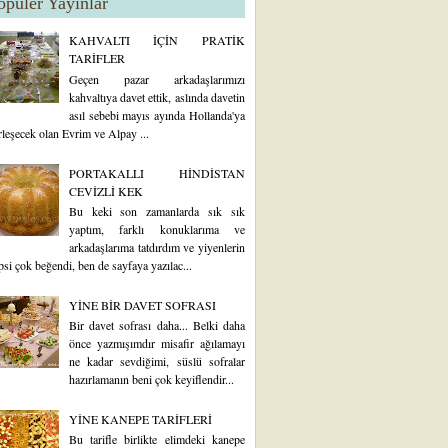
opüler Yayınlar
KAHVALTI İÇİN PRATİK
TARİFLER
Geçen pazar arkadaşlarımızı
kahvaltıya davet ettik, aslında davetin
asıl sebebi mayıs ayında Hollanda'ya
rleşecek olan Evrim ve Alpay ...
PORTAKALLI HİNDİSTAN
CEVİZLİ KEK
Bu keki son zamanlarda sık sık
yaptım, farklı konuklarıma ve
arkadaşlarıma tatdırdım ve yiyenlerin
psi çok beğendi, ben de sayfaya yazılac...
YİNE BİR DAVET SOFRASI
Bir davet sofrası daha... Belki daha
önce yazmışımdır misafir ağılamayı
ne kadar sevdiğimi, süslü sofralar
hazırlamanın beni çok keyiflendir...
YİNE KANEPE TARİFLERİ
Bu tarifle birlikte elimdeki kanepe