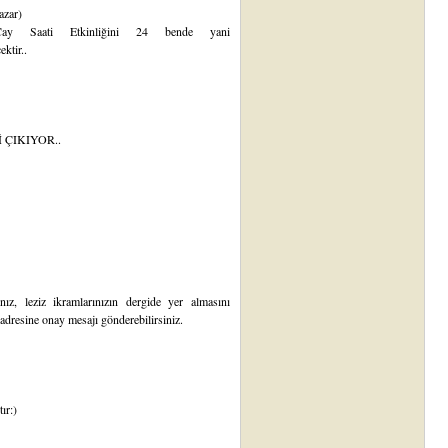
azar)
 Çay Saati Etkinliğini 24 bende yani
ktir..
 ÇIKIYOR..
ız, leziz ikramlarınızın dergide yer almasını
dresine onay mesajı gönderebilirsiniz.
ır:)