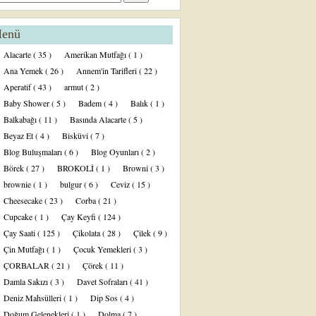
enü
Alacarte
( 35 )
Amerikan Mutfağı
( 1 )
Ana Yemek
( 26 )
Annem'in Tarifleri
( 22 )
Aperatif
( 43 )
armut
( 2 )
Baby Shower
( 5 )
Badem
( 4 )
Balık
( 1 )
Balkabağı
( 11 )
Basında Alacarte
( 5 )
Beyaz Et
( 4 )
Bisküvi
( 7 )
Blog Buluşmaları
( 6 )
Blog Oyunları
( 2 )
Börek
( 27 )
BROKOLİ
( 1 )
Browni
( 3 )
brownie
( 1 )
bulgur
( 6 )
Ceviz
( 15 )
Cheesecake
( 23 )
Corba
( 21 )
Cupcake
( 1 )
Çay Keyfi
( 124 )
Çay Saati
( 125 )
Çikolata
( 28 )
Çilek
( 9 )
Çin Mutfağı
( 1 )
Çocuk Yemekleri
( 3 )
ÇORBALAR
( 21 )
Çörek
( 11 )
Damla Sakızı
( 3 )
Davet Sofraları
( 41 )
Deniz Mahsülleri
( 1 )
Dip Sos
( 4 )
Doğum Gelenekleri
( 1 )
Dolma
( 7 )