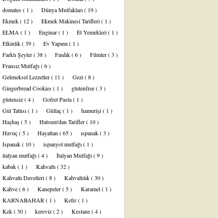
domates
( 1 )
Dünya Mutfakları
( 19 )
Ekmek
( 12 )
Ekmek Makinesi Tarifleri
( 1 )
ELMA
( 1 )
Enginar
( 1 )
Et Yemekleri
( 1 )
Etkinlik
( 39 )
Ev Yapımı
( 1 )
Farklı Şeyler
( 38 )
Fındık
( 6 )
Filmler
( 3 )
Fransız Mutfağı
( 6 )
Geleneksel Lezzetler
( 11 )
Gezi
( 8 )
Gingerbread Cookies
( 1 )
glutenfree
( 3 )
glutensiz
( 4 )
Gofret Pasta
( 1 )
Gül Tatlısı
( 1 )
Güllaç
( 1 )
hamurişi
( 1 )
Haşhaş
( 5 )
Hatsum'dan Tarifler
( 10 )
Havuç
( 5 )
Hayattan
( 65 )
ıspanak
( 3 )
Ispanak
( 10 )
ispanyol mutfağı
( 1 )
italyan mutfağı
( 4 )
İtalyan Mutfağı
( 9 )
kabak
( 1 )
Kahvaltı
( 32 )
Kahvaltı Davetleri
( 8 )
Kahvaltılık
( 30 )
Kahve
( 6 )
Kanepeler
( 5 )
Karamel
( 1 )
KARNABAHAR
( 1 )
Kefir
( 1 )
Kek
( 30 )
kereviz
( 2 )
Kestane
( 4 )