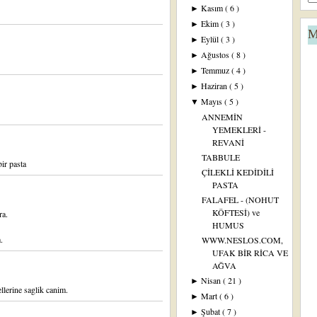
Kasım
( 6 )
►
Ekim
( 3 )
►
M
Eylül
( 3 )
►
Ağustos
( 8 )
►
Temmuz
( 4 )
►
Haziran
( 5 )
►
Mayıs
( 5 )
▼
ANNEMİN
YEMEKLERİ -
REVANİ
TABBULE
ir pasta
ÇİLEKLİ KEDİDİLİ
PASTA
FALAFEL - (NOHUT
KÖFTESİ) ve
ra.
HUMUS
.
WWW.NESLOS.COM,
UFAK BİR RİCA VE
AĞVA
Nisan
( 21 )
►
llerine saglik canim.
Mart
( 6 )
►
Şubat
( 7 )
►