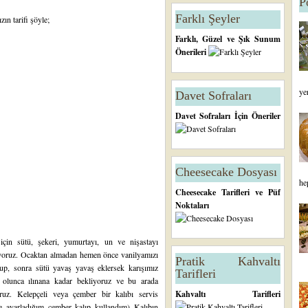
P
Farklı Şeyler
zın tarifi şöyle;
Farklı, Güzel ve Şık Sunum
Önerileri
ye
Davet Sofraları
Davet Sofraları İçin Öneriler
Cheesecake Dosyası
he
Cheesecake Tarifleri ve Püf
Noktaları
için sütü, şekeri, yumurtayı, un ve nişastayı
iriyoruz. Ocaktan almadan hemen önce vanilyamızı
Pratik Kahvaltı
yup, sonra sütü yavaş yavaş eklersek karışımız
Tarifleri
 olunca ılınana kadar bekliyoruz ve bu arada
oruz. Kelepçeli veya çember bir kalıbı servis
Kahvaltı Tarifleri
ye ayarladığım çember kalıp kullandım) Kalıbın