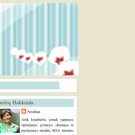
esloş Hakkında
Neslihan
Artık İstanbul'lu, yemek yapmaya,
öğrenmeye, gezmeye, okumaya ve
paylaşmaya meraklı, MSA mezunu,