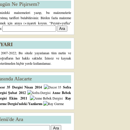
ugün Ne Pişirsem?
inizdeki malzemeleri yazıp, bu malzemelerle
pılmış tarifleri bulabilirsiniz. Birden fazla malzeme
rmek için araya (+)işareti koyun. "Peynir+yufka"
bi
YARI
2007-2022; Bu sitede yayınlanan tüm metin ve
toğrafların her hakkı saklıdır. İzinsiz ve kaynak
sterilmeden hiçbir yerde kullanılamaz.
asında Alacarte
cor 35 Dergisi Nisan 2014
Sofra
rgisi Şubat 2012
Anne Bebek
ergisi Ekim 2011
Ray
rme Dergisi'ndeki Yazılarım
enü'de Ara