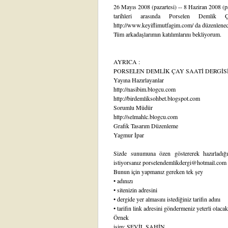
26 Mayıs 2008 (pazartesi) -- 8 Haziran 2008 (p
tarihleri arasında Porselen Demlik
http://www.keyiflimutfagim.com/ da düzenlenece
Tüm arkadaşlarımın katılımlarını bekliyorum.
AYRICA :
PORSELEN DEMLİK ÇAY SAATİ DERGİSİ
Yayına Hazırlayanlar
http://nasibim.blogcu.com
http://birdemliksohbet.blogspot.com
Sorumlu Müdür
http://selmahlc.blogcu.com
Grafik Tasarım Düzenleme
Yagmur İpar
Sizde sunumuna özen göstererek hazırladığın
istiyorsanız porselendemlikdergi@hotmail.com a
Bunun için yapmanız gereken tek şey
• adınızı
• sitenizin adresini
• dergide yer almasını istediğiniz tarifin adını
• tarifin link adresini göndermeniz yeterli olacakt
Örnek
isim: SEVİL SAHİN