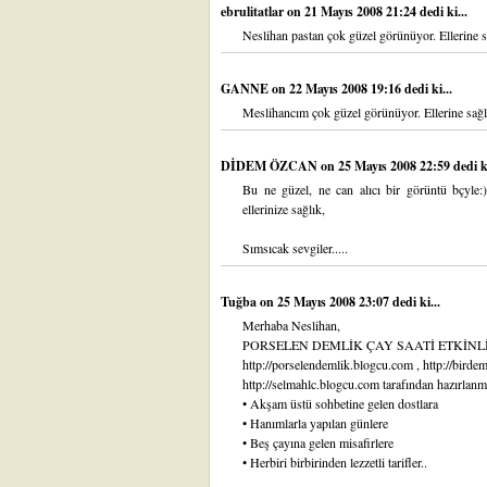
ebrulitatlar
on 21 Mayıs 2008 21:24 dedi ki...
Neslihan pastan çok güzel görünüyor. Ellerine s
GANNE
on 22 Mayıs 2008 19:16 dedi ki...
Meslihancım çok güzel görünüyor. Ellerine sağlı
DİDEM ÖZCAN
on 25 Mayıs 2008 22:59 dedi ki
Bu ne güzel, ne can alıcı bir görüntü bçyle:)
ellerinize sağlık,
Sımsıcak sevgiler.....
Tuğba
on 25 Mayıs 2008 23:07 dedi ki...
Merhaba Neslihan,
PORSELEN DEMLİK ÇAY SAATİ ETKİNLİ
http://porselendemlik.blogcu.com , http://bird
http://selmahlc.blogcu.com tarafından hazırlanmı
• Akşam üstü sohbetine gelen dostlara
• Hanımlarla yapılan günlere
• Beş çayına gelen misafirlere
• Herbiri birbirinden lezzetli tarifler..