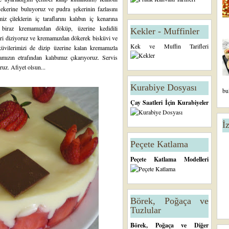
şekerine buluyoruz ve pudra şekerinin fazlasını
iz çileklerin iç taraflarını kalıbın iç kenarına
 biraz kremamızdan döküp, üzerine kedidili
Kekler - Muffinler
leri diziyoruz ve kremamızdan dökerek bisküvi ve
Kek ve Muffin Tarifleri
sküvilerimizi de dizip üzerine kalan kremamızla
mızın etrafından kalıbımız çıkarıyoruz. Servis
ruz. Afiyet olsun...
Kurabiye Dosyası
bu
Çay Saatleri İçin Kurabiyeler
İ
Peçete Katlama
Peçete Katlama Modelleri
Börek, Poğaça ve
Tuzlular
Börek, Poğaça ve Diğer