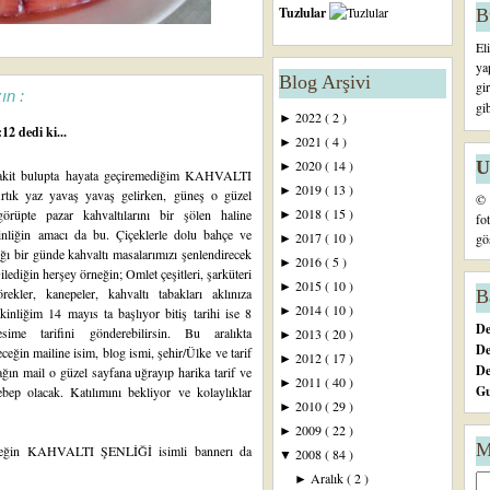
Tuzlular
B
El
ya
Blog Arşivi
gi
ın :
gi
2022
( 2 )
►
12 dedi ki...
2021
( 4 )
►
U
2020
( 14 )
►
vakit bulupta hayata geçiremediğim KAHVALTI
2019
( 13 )
►
rtık yaz yavaş yavaş gelirken, güneş o güzel
© 
2018
( 15 )
rüpte pazar kahvaltılarını bir şölen haline
►
fo
kinliğin amacı da bu. Çiçeklerle dolu bahçe ve
2017
( 10 )
gö
►
ığı bir günde kahvaltı masalarımızı şenlendirecek
2016
( 5 )
►
ilediğin herşey örneğin; Omlet çeşitleri, şarküteri
2015
( 10 )
►
ekler, kanepeler, kahvaltı tabakları aklınıza
B
2014
( 10 )
►
tkinliğim 14 mayıs ta başlıyor bitiş tarihi ise 8
De
me tarifini gönderebilirsin. Bu aralıkta
2013
( 20 )
►
De
in mailine isim, blog ismi, şehir/Ülke ve tarif
2012
( 17 )
►
D
ağın mail o güzel sayfana uğrayıp harika tarif ve
2011
( 40 )
►
Gu
ep olacak. Katılımını bekliyor ve kolaylıklar
2010
( 29 )
►
2009
( 22 )
►
M
eceğin KAHVALTI ŞENLİĞİ isimli bannerı da
2008
( 84 )
▼
Aralık
( 2 )
►