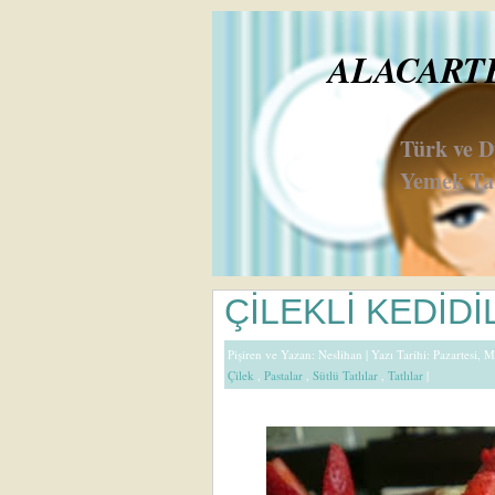
ALACARTE 
Türk ve 
Yemek Tar
ÇİLEKLİ KEDİDİ
Pişiren ve Yazan:
Neslihan
| Yazı Tarihi: Pazartesi, 
Çilek
,
Pastalar
,
Sütlü Tatlılar
,
Tatlılar
|