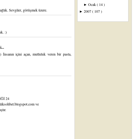
Ocak
( 14 )
►
ağlık. Sevgiler, görüşmek üzere.
2007
( 107 )
►
k. :)
...
) İnsanın içini açan, mutluluk veren bir pasta,
Ğİ 24
emliksohbet.blogspot.com ve
ştır.