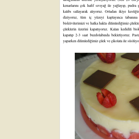
kenarlarını çok hafif sıvıyağ ile yağlayıp, pudra 
kalıbı sallayarak alıyoruz. Ortadan ikiye kestiğim
diziyoruz, tüm iç yüzeyi kaplayınca tabanına
bisküvilerimizi ve halka hakla dilimlediğimiz çilek
çileklerin üzerini kapatıyoruz. Kalan kedidili bi
kapatıp 2-3 saat buzdolabında bekletiyoruz. Pasta
yaparken dilimlediğimiz çilek ve çikolata ile süslüyo