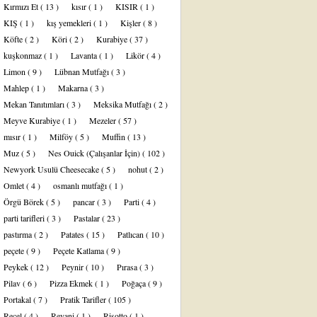
Kırmızı Et
( 13 )
kısır
( 1 )
KISIR
( 1 )
KIŞ
( 1 )
kış yemekleri
( 1 )
Kişler
( 8 )
Köfte
( 2 )
Köri
( 2 )
Kurabiye
( 37 )
kuşkonmaz
( 1 )
Lavanta
( 1 )
Likör
( 4 )
Limon
( 9 )
Lübnan Mutfağı
( 3 )
Mahlep
( 1 )
Makarna
( 3 )
Mekan Tanıtımları
( 3 )
Meksika Mutfağı
( 2 )
Meyve Kurabiye
( 1 )
Mezeler
( 57 )
mısır
( 1 )
Milföy
( 5 )
Muffin
( 13 )
Muz
( 5 )
Nes Ouick (Çalışanlar İçin)
( 102 )
Newyork Usulü Cheesecake
( 5 )
nohut
( 2 )
Omlet
( 4 )
osmanlı mutfağı
( 1 )
Örgü Börek
( 5 )
pancar
( 3 )
Parti
( 4 )
parti tarifleri
( 3 )
Pastalar
( 23 )
pastırma
( 2 )
Patates
( 15 )
Patlıcan
( 10 )
peçete
( 9 )
Peçete Katlama
( 9 )
Peykek
( 12 )
Peynir
( 10 )
Pırasa
( 3 )
Pilav
( 6 )
Pizza Ekmek
( 1 )
Poğaça
( 9 )
Portakal
( 7 )
Pratik Tarifler
( 105 )
Reçel
( 4 )
Revani
( 1 )
Risotto
( 1 )