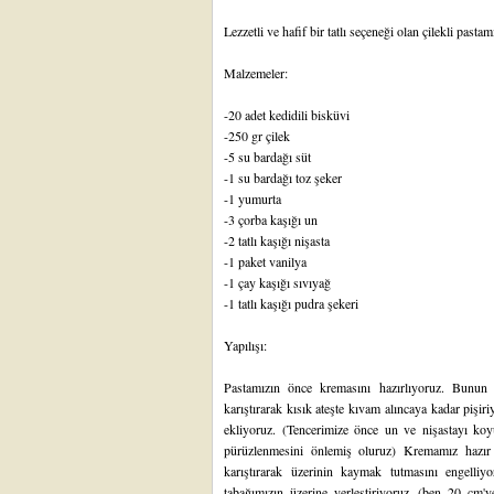
Lezzetli ve hafif bir tatlı seçeneği olan çilekli pastamı
Malzemeler:
-20 adet kedidili bisküvi
-250 gr çilek
-5 su bardağı süt
-1 su bardağı toz şeker
-1 yumurta
-3 çorba kaşığı un
-2 tatlı kaşığı nişasta
-1 paket vanilya
-1 çay kaşığı sıvıyağ
-1 tatlı kaşığı pudra şekeri
Yapılışı:
Pastamızın önce kremasını hazırlıyoruz. Bunun 
karıştırarak kısık ateşte kıvam alıncaya kadar piş
ekliyoruz. (Tencerimize önce un ve nişastayı ko
pürüzlenmesini önlemiş oluruz) Kremamız hazır
karıştırarak üzerinin kaymak tutmasını engelliy
tabağımızın üzerine yerleştiriyoruz. (ben 20 cm'