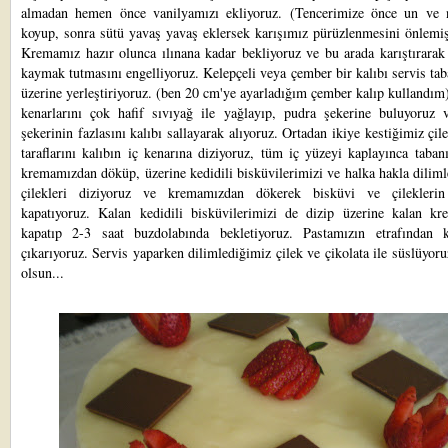
almadan hemen önce vanilyamızı ekliyoruz. (Tencerimize önce un ve n
koyup, sonra sütü yavaş yavaş eklersek karışımız pürüzlenmesini önlemiş
Kremamız hazır olunca ılınana kadar bekliyoruz ve bu arada karıştırarak
kaymak tutmasını engelliyoruz. Kelepçeli veya çember bir kalıbı servis ta
üzerine yerleştiriyoruz. (ben 20 cm'ye ayarladığım çember kalıp kullandım
kenarlarını çok hafif sıvıyağ ile yağlayıp, pudra şekerine buluyoruz 
şekerinin fazlasını kalıbı sallayarak alıyoruz. Ortadan ikiye kestiğimiz çile
taraflarını kalıbın iç kenarına diziyoruz, tüm iç yüzeyi kaplayınca taban
kremamızdan döküp, üzerine kedidili bisküvilerimizi ve halka hakla dilim
çilekleri diziyoruz ve kremamızdan dökerek bisküvi ve çileklerin
kapatıyoruz. Kalan kedidili bisküvilerimizi de dizip üzerine kalan kr
kapatıp 2-3 saat buzdolabında bekletiyoruz. Pastamızın etrafından k
çıkarıyoruz. Servis yaparken dilimlediğimiz çilek ve çikolata ile süslüyoru
olsun...