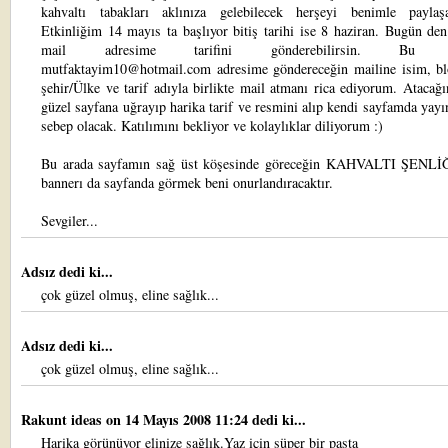
kahvaltı tabakları aklınıza gelebilecek herşeyi benimle paylaşab
Etkinliğim 14 mayıs ta başlıyor bitiş tarihi ise 8 haziran. Bugün den
mail adresime tarifini gönderebilirsin. Bu ar
mutfaktayim10@hotmail.com adresime göndereceğin mailine isim, bl
şehir/Ülke ve tarif adıyla birlikte mail atmanı rica ediyorum. Atacağ
güzel sayfana uğrayıp harika tarif ve resmini alıp kendi sayfamda ya
sebep olacak. Katılımını bekliyor ve kolaylıklar diliyorum :)
Bu arada sayfamın sağ üst köşesinde göreceğin KAHVALTI ŞENLİĞ
bannerı da sayfanda görmek beni onurlandıracaktır.
Sevgiler...
Adsız dedi ki...
çok güzel olmuş, eline sağlık...
Adsız dedi ki...
çok güzel olmuş, eline sağlık...
Rakunt ideas
on 14 Mayıs 2008 11:24 dedi ki...
Harika görünüyor elinize sağlık.Yaz için süper bir pasta