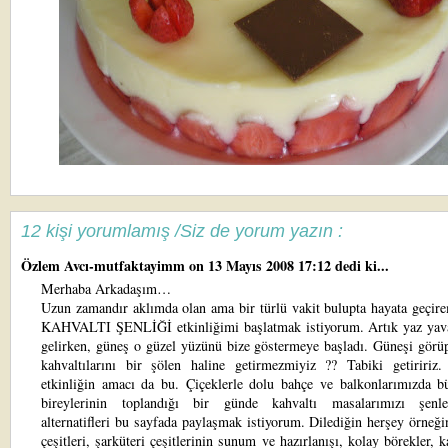
12 kişi yorumlamış /Siz de yorum yazın :
Özlem Avcı-mutfaktayimm
on 13 Mayıs 2008 17:12 dedi ki...
Merhaba Arkadaşım…
Uzun zamandır aklımda olan ama bir türlü vakit bulupta hayata geçir
KAHVALTI ŞENLİĞİ etkinliğimi başlatmak istiyorum. Artık yaz yav
gelirken, güneş o güzel yüzünü bize göstermeye başladı. Güneşi görü
kahvaltılarını bir şölen haline getirmezmiyiz ?? Tabiki getiririz.
etkinliğin amacı da bu. Çiçeklerle dolu bahçe ve balkonlarımızda bü
bireylerinin toplandığı bir günde kahvaltı masalarımızı şenle
alternatifleri bu sayfada paylaşmak istiyorum. Dilediğin herşey örneğ
çeşitleri, şarküteri çeşitlerinin sunum ve hazırlanışı, kolay börekler, k