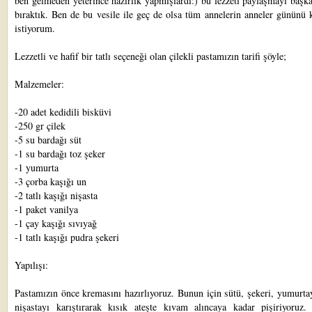
ben gelmeden yeterince hazırlık yapmışlardı:) bu lezzeti paylaşmayı baş
bıraktık. Ben de bu vesile ile geç de olsa tüm annelerin anneler gününü
istiyorum.
Lezzetli ve hafif bir tatlı seçeneği olan çilekli pastamızın tarifi şöyle;
Malzemeler:
-20 adet kedidili bisküvi
-250 gr çilek
-5 su bardağı süt
-1 su bardağı toz şeker
-1 yumurta
-3 çorba kaşığı un
-2 tatlı kaşığı nişasta
-1 paket vanilya
-1 çay kaşığı sıvıyağ
-1 tatlı kaşığı pudra şekeri
Yapılışı:
Pastamızın önce kremasını hazırlıyoruz. Bunun için sütü, şekeri, yumurta
nişastayı karıştırarak kısık ateşte kıvam alıncaya kadar pişiriyoruz.