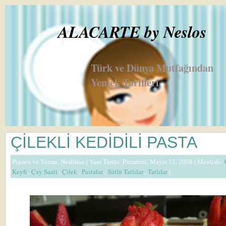
ALACARTE by Neslos
Türk ve Dünya Mutfağından
Yemek Tarifleri
ÇİLEKLİ KEDİDİLİ PASTA
Pişiren ve Yazan:
Neslihan
| Yazı Tarihi: Pazartesi, Mayıs 12, 2008 |
Menü'de:
Keyfi
,
Çay Saati
,
Çilek
,
Pastalar
,
Sütlü Tatlılar
,
Tatlılar
|