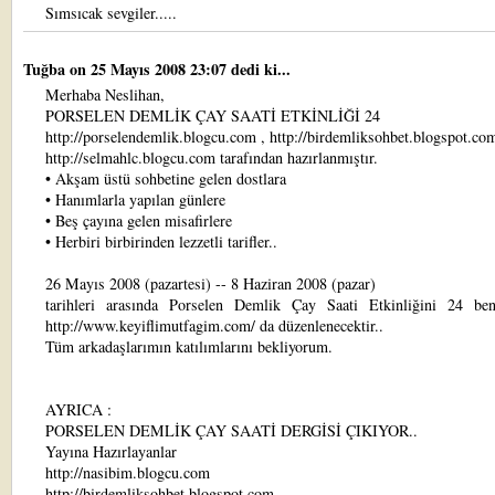
Sımsıcak sevgiler.....
Tuğba
on 25 Mayıs 2008 23:07 dedi ki...
Merhaba Neslihan,
PORSELEN DEMLİK ÇAY SAATİ ETKİNLİĞİ 24
http://porselendemlik.blogcu.com , http://birdemliksohbet.blogspot.co
http://selmahlc.blogcu.com tarafından hazırlanmıştır.
• Akşam üstü sohbetine gelen dostlara
• Hanımlarla yapılan günlere
• Beş çayına gelen misafirlere
• Herbiri birbirinden lezzetli tarifler..
26 Mayıs 2008 (pazartesi) -- 8 Haziran 2008 (pazar)
tarihleri arasında Porselen Demlik Çay Saati Etkinliğini 24 be
http://www.keyiflimutfagim.com/ da düzenlenecektir..
Tüm arkadaşlarımın katılımlarını bekliyorum.
AYRICA :
PORSELEN DEMLİK ÇAY SAATİ DERGİSİ ÇIKIYOR..
Yayına Hazırlayanlar
http://nasibim.blogcu.com
http://birdemliksohbet.blogspot.com