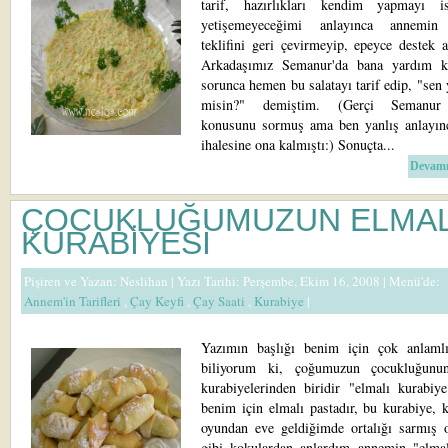
tarif, hazırlıkları kendim yapmayı i
yetişemeyeceğimi anlayınca annemin
teklifini geri çevirmeyip, epeyce destek 
Arkadaşımız Semanur'da bana yardım k
sorunca hemen bu salatayı tarif edip, "sen 
misin?" demiştim. (Gerçi Semanur
konusunu sormuş ama ben yanlış anlayınc
ihalesine ona kalmıştı:) Sonuçta...
Devamı
ÇOCUKLUĞUMUZUN ELMAL
KURABİYESİ
Pişiren ve Yazan:
Neslihan
| Yazı Tarihi: Perşembe, Ekim 16, 2008 |
Menü'de:
Annem'in Tarifleri
,
Çay Keyfi
,
Çay Saati
,
Kurabiye
|
Yazımın başlığı benim için çok anlaml
biliyorum ki, çoğumuzun çocukluğunun
kurabiyelerinden biridir "elmalı kurabiye
benim için elmalı pastadır, bu kurabiye, 
oyundan eve geldiğimde ortalığı sarmış 
gibi kokulardan anlardım annemin "elmal