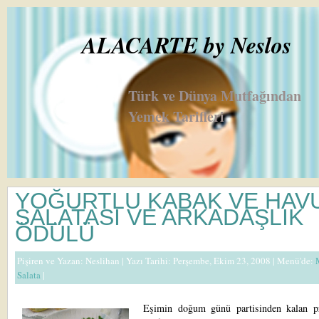
ALACARTE by Neslos
Türk ve Dünya Mutfağından
Yemek Tarifleri
YOĞURTLU KABAK VE HAV
SALATASI VE ARKADAŞLIK
ÖDÜLÜ
Pişiren ve Yazan:
Neslihan
| Yazı Tarihi: Perşembe, Ekim 23, 2008 |
Menü'de:
Salata
|
Eşimin doğum günü partisinden kalan pr