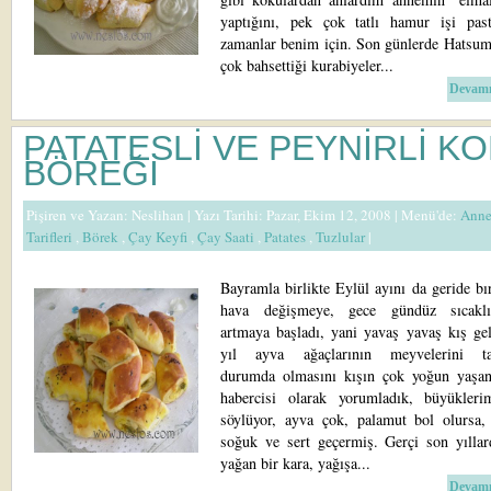
yaptığını, pek çok tatlı hamur işi pas
zamanlar benim için. Son günlerde Hatsum
çok bahsettiği kurabiyeler...
Devamı
PATATESLİ VE PEYNİRLİ KO
BÖREĞİ
Pişiren ve Yazan:
Neslihan
| Yazı Tarihi: Pazar, Ekim 12, 2008 |
Menü'de:
Anne
Tarifleri
,
Börek
,
Çay Keyfi
,
Çay Saati
,
Patates
,
Tuzlular
|
Bayramla birlikte Eylül ayını da geride bı
hava değişmeye, gece gündüz sıcaklı
artmaya başladı, yani yavaş yavaş kış gel
yıl ayva ağaçlarının meyvelerini ta
durumda olmasını kışın çok yoğun yaşan
habercisi olarak yorumladık, büyükleri
söylüyor, ayva çok, palamut bol olursa,
soğuk ve sert geçermiş. Gerçi son yıllar
yağan bir kara, yağışa...
Devamı