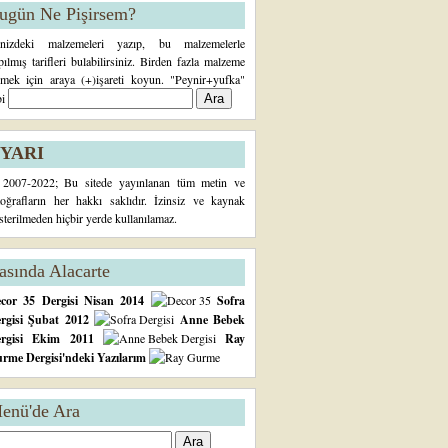
ugün Ne Pişirsem?
inizdeki malzemeleri yazıp, bu malzemelerle
pılmış tarifleri bulabilirsiniz. Birden fazla malzeme
rmek için araya (+)işareti koyun. "Peynir+yufka"
bi
YARI
2007-2022; Bu sitede yayınlanan tüm metin ve
toğrafların her hakkı saklıdır. İzinsiz ve kaynak
sterilmeden hiçbir yerde kullanılamaz.
asında Alacarte
cor 35 Dergisi Nisan 2014
Sofra
rgisi Şubat 2012
Anne Bebek
ergisi Ekim 2011
Ray
rme Dergisi'ndeki Yazılarım
enü'de Ara