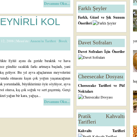
P
Devamını Oku...
Farklı Şeyler
Farklı, Güzel ve Şık Sunum
PEYNİRLİ KOL
Önerileri
ye
m 12, 2008 |
Menü'de:
Annem'in Tarifleri
,
Börek
,
Davet Sofraları
Davet Sofraları İçin Öneriler
likte Eylül ayını da geride bıraktık ve hava
ce gündüz sıcaklık farkı artmaya başladı, yani
ış geliyor. Bu yıl ayva ağaçlarının meyvelerini
Cheesecake Dosyası
rumda olmasını kışın çok yoğun yaşanacağının
he
rak yorumladık, büyüklerimiz öyle söylüyor, ayva
Cheesecake Tarifleri ve Püf
bol olursa, kış çok soğuk ve sert geçermiş. Gerçi
Noktaları
üzel yağan bir kara, yağışa...
Devamını Oku...
Pratik Kahvaltı
Tarifleri
Kahvaltı Tarifleri