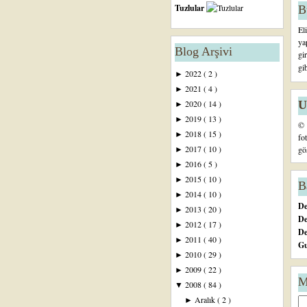
Tuzlular
B
El
ya
Blog Arşivi
gi
gi
2022
( 2 )
►
2021
( 4 )
►
U
2020
( 14 )
►
2019
( 13 )
►
© 
2018
( 15 )
►
fo
2017
( 10 )
gö
►
2016
( 5 )
►
2015
( 10 )
►
B
2014
( 10 )
►
De
2013
( 20 )
►
De
2012
( 17 )
►
D
2011
( 40 )
►
Gu
2010
( 29 )
►
2009
( 22 )
►
M
2008
( 84 )
▼
Aralık
( 2 )
►