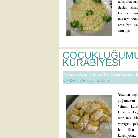
anlayınca an
destek almı
konusunu soru
misin?" demi
ama ben yanl
Sonuçta...
ÇOCUKLUĞUMU
KURABİYESİ
Pişiren ve Yazan:
Neslihan
| Yazı Tarihi: Perşembe,
Çay Keyfi
,
Çay Saati
,
Kurabiye
|
Yazımın başlı
çoğumuzun ç
"elmalı kura
kurabiye, kü
olan mis gib
yaptığını, pe
için. Son 
kurabiyeler...