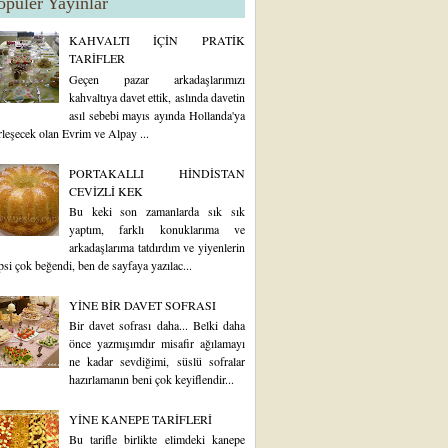
opüler Yayınlar
KAHVALTI İÇİN PRATİK
TARİFLER
Geçen pazar arkadaşlarımızı
kahvaltıya davet ettik, aslında davetin
asıl sebebi mayıs ayında Hollanda'ya
rleşecek olan Evrim ve Alpay ...
PORTAKALLI HİNDİSTAN
CEVİZLİ KEK
Bu keki son zamanlarda sık sık
yaptım, farklı konuklarıma ve
arkadaşlarıma tatdırdım ve yiyenlerin
psi çok beğendi, ben de sayfaya yazılac...
YİNE BİR DAVET SOFRASI
Bir davet sofrası daha... Belki daha
önce yazmışımdır misafir ağılamayı
ne kadar sevdiğimi, süslü sofralar
hazırlamanın beni çok keyiflendir...
YİNE KANEPE TARİFLERİ
Bu tarifle birlikte elimdeki kanepe