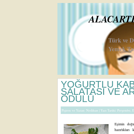
ALACARTE 
Türk ve 
Yemek Tar
YOĞURTLU KAB
SALATASI VE A
ÖDÜLÜ
Pişiren ve Yazan:
Neslihan
| Yazı Tarihi: Perşembe,
Eşimin doğu
hazırlıklar