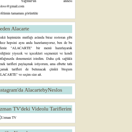
Yağmur'un annesi
sloss@gmail.com
ofilimin tamamını görüntüle
eden Alacarte
nkü hepimizin mutfağı aslında biraz restoran gibi
dece hepsini aynı anda hazırlamıyoruz, ben de bu
denle "ALACARTE" bir menü hazırlayarak
tediğiniz yiyecek ve içecekleri seçmenizi ve kendi
tfağınızda denemenizi istedim. Daha çok sağlıklı
mek tarifleri paylaşmak istiyorum, ama elbette tatlı
çamak tarifleri de bulunacak çünkü blogum
LACARTE" ve seçim size ait.
nstagram'da AlacartebyNeslos
zman TV'deki Videolu Tariflerim