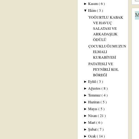
Kasım
( 6 )
►
Ekim
( 3 )
▼
M
YOĞURTLU KABAK
VE HAVUÇ
SALATASI VE
ARKADAŞLIK
ÖDÜLÜ
ÇOCUKLUĞUMUZUN
ELMALI
KURABİYESİ
PATATESLİ VE
PEYNİRLİ KOL
BÖREĞİ
Eylül
( 3 )
►
Ağustos
( 8 )
►
Temmuz
( 4 )
►
Haziran
( 5 )
►
Mayıs
( 5 )
►
Nisan
( 21 )
►
Mart
( 6 )
►
Şubat
( 7 )
►
Ocak
( 14 )
►