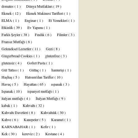
domates
( 1 )
Dünya Mutfakları
( 19 )
Ekmek
( 12 )
Ekmek Makinesi Tarifleri
( 1 )
ELMA
( 1 )
Enginar
( 1 )
Et Yemekleri
( 1 )
Etkinlik
( 39 )
Ev Yapımı
( 1 )
Farklı Şeyler
( 38 )
Fındık
( 6 )
Filmler
( 3 )
Fransız Mutfağı
( 6 )
Geleneksel Lezzetler
( 11 )
Gezi
( 8 )
Gingerbread Cookies
( 1 )
glutenfree
( 3 )
glutensiz
( 4 )
Gofret Pasta
( 1 )
Gül Tatlısı
( 1 )
Güllaç
( 1 )
hamurişi
( 1 )
Haşhaş
( 5 )
Hatsum'dan Tarifler
( 10 )
Havuç
( 5 )
Hayattan
( 65 )
ıspanak
( 3 )
Ispanak
( 10 )
ispanyol mutfağı
( 1 )
italyan mutfağı
( 4 )
İtalyan Mutfağı
( 9 )
kabak
( 1 )
Kahvaltı
( 32 )
Kahvaltı Davetleri
( 8 )
Kahvaltılık
( 30 )
Kahve
( 6 )
Kanepeler
( 5 )
Karamel
( 1 )
KARNABAHAR
( 1 )
Kefir
( 1 )
Kek
( 30 )
kereviz
( 2 )
Kestane
( 4 )