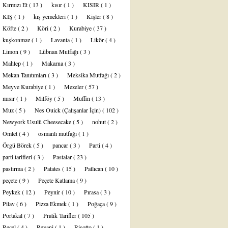
Kırmızı Et
( 13 )
kısır
( 1 )
KISIR
( 1 )
KIŞ
( 1 )
kış yemekleri
( 1 )
Kişler
( 8 )
Köfte
( 2 )
Köri
( 2 )
Kurabiye
( 37 )
kuşkonmaz
( 1 )
Lavanta
( 1 )
Likör
( 4 )
Limon
( 9 )
Lübnan Mutfağı
( 3 )
Mahlep
( 1 )
Makarna
( 3 )
Mekan Tanıtımları
( 3 )
Meksika Mutfağı
( 2 )
Meyve Kurabiye
( 1 )
Mezeler
( 57 )
mısır
( 1 )
Milföy
( 5 )
Muffin
( 13 )
Muz
( 5 )
Nes Ouick (Çalışanlar İçin)
( 102 )
Newyork Usulü Cheesecake
( 5 )
nohut
( 2 )
Omlet
( 4 )
osmanlı mutfağı
( 1 )
Örgü Börek
( 5 )
pancar
( 3 )
Parti
( 4 )
parti tarifleri
( 3 )
Pastalar
( 23 )
pastırma
( 2 )
Patates
( 15 )
Patlıcan
( 10 )
peçete
( 9 )
Peçete Katlama
( 9 )
Peykek
( 12 )
Peynir
( 10 )
Pırasa
( 3 )
Pilav
( 6 )
Pizza Ekmek
( 1 )
Poğaça
( 9 )
Portakal
( 7 )
Pratik Tarifler
( 105 )
Reçel
( 4 )
Revani
( 1 )
Risotto
( 1 )