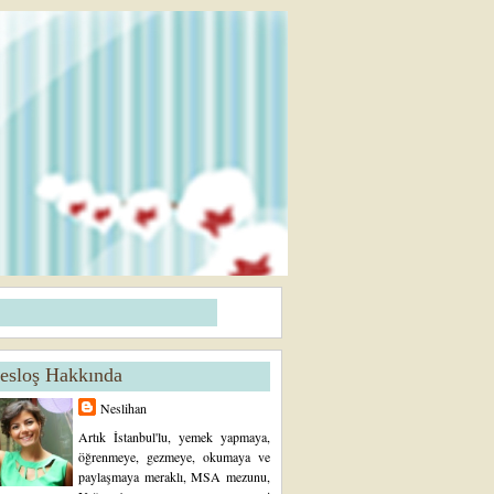
esloş Hakkında
Neslihan
Artık İstanbul'lu, yemek yapmaya,
öğrenmeye, gezmeye, okumaya ve
paylaşmaya meraklı, MSA mezunu,