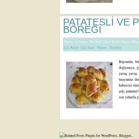
PATATESLİ VE 
BÖREĞİ
Pişiren ve Yazan:
Neslihan
| Yazı Tarihi: Pazar, Eki
Çay Keyfi
,
Çay Saati
,
Patates
,
Tuzlular
|
Bayramla bir
değişmeye, ge
yavaş yavaş k
taşıyamaz du
habercisi ola
çok, palamut 
son yıllarda g