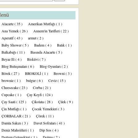
enü
Alacarte
( 35 )
Amerikan Mutfağı
( 1 )
Ana Yemek
( 26 )
Annem'in Tarifleri
( 22 )
Aperatif
( 43 )
armut
( 2 )
Baby Shower
( 5 )
Badem
( 4 )
Balık
( 1 )
Balkabağı
( 11 )
Basında Alacarte
( 5 )
Beyaz Et
( 4 )
Bisküvi
( 7 )
Blog Buluşmaları
( 6 )
Blog Oyunları
( 2 )
Börek
( 27 )
BROKOLİ
( 1 )
Browni
( 3 )
brownie
( 1 )
bulgur
( 6 )
Ceviz
( 15 )
Cheesecake
( 23 )
Corba
( 21 )
Cupcake
( 1 )
Çay Keyfi
( 124 )
Çay Saati
( 125 )
Çikolata
( 28 )
Çilek
( 9 )
Çin Mutfağı
( 1 )
Çocuk Yemekleri
( 3 )
ÇORBALAR
( 21 )
Çörek
( 11 )
Damla Sakızı
( 3 )
Davet Sofraları
( 41 )
Deniz Mahsülleri
( 1 )
Dip Sos
( 4 )
Doğum Gelenekleri
( 1 )
Dolma
( 7 )