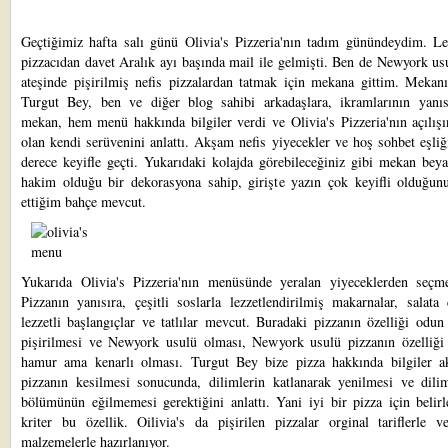
Geçtiğimiz hafta salı günü
Olivia's Pizzeria'nın
tadım günündeydim. Lev
pizzacıdan davet Aralık ayı başında mail ile gelmişti. Ben de Newyork u
ateşinde pişirilmiş nefis pizzalardan tatmak için mekana gittim. Mekanı
Turgut Bey, ben ve diğer blog sahibi arkadaşlara, ikramlarının yanı
mekan, hem menü hakkında bilgiler verdi ve Olivia's Pizzeria'nın açılış
olan kendi serüvenini anlattı. Akşam nefis yiyecekler ve hoş sohbet eşli
derece keyifle geçti. Yukarıdaki kolajda görebileceğiniz gibi mekan bey
hakim olduğu bir dekorasyona sahip, girişte yazın çok keyifli olduğun
ettiğim bahçe mevcut.
Yukarıda Olivia's Pizzeria'nın menüsünde yeralan yiyeceklerden seçme
Pizzanın yanısıra, çeşitli soslarla lezzetlendirilmiş makarnalar, salata ç
lezzetli başlangıçlar ve tatlılar mevcut. Buradaki pizzanın özelliği odun
pişirilmesi ve Newyork usulü olması, Newyork usulü pizzanın özelliği 
hamur ama kenarlı olması. Turgut Bey bize pizza hakkında bilgiler ak
pizzanın kesilmesi sonucunda, dilimlerin katlanarak yenilmesi ve dilim
bölümünün eğilmemesi gerektiğini anlattı. Yani iyi bir pizza için belirl
kriter bu özellik. Oilivia's da pişirilen pizzalar orginal tariflerle v
malzemelerle hazırlanıyor.