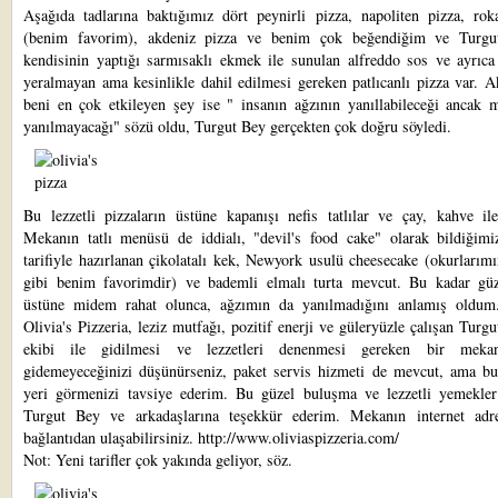
Aşağıda tadlarına baktığımız dört peynirli pizza, napoliten pizza, roka
(benim favorim), akdeniz pizza ve benim çok beğendiğim ve Turgu
kendisinin yaptığı sarmısaklı ekmek ile sunulan alfreddo sos ve ayrıc
yeralmayan ama kesinlikle dahil edilmesi gereken patlıcanlı pizza var. 
beni en çok etkileyen şey ise " insanın ağzının yanıllabileceği ancak m
yanılmayacağı" sözü oldu, Turgut Bey gerçekten çok doğru söyledi.
Bu lezzetli pizzaların üstüne kapanışı nefis tatlılar ve çay, kahve ile
Mekanın tatlı menüsü de iddialı, "devil's food cake" olarak bildiğimiz
tarifiyle hazırlanan çikolatalı kek, Newyork usulü cheesecake (okurlarımı
gibi benim favorimdir) ve bademli elmalı turta mevcut. Bu kadar güz
üstüne midem rahat olunca, ağzımın da yanılmadığını anlamış oldum
Olivia's Pizzeria, leziz mutfağı, pozitif enerji ve güleryüzle çalışan Turg
ekibi ile gidilmesi ve lezzetleri denenmesi gereken bir meka
gidemeyeceğinizi düşünürseniz, paket servis hizmeti de mevcut, ama bu
yeri görmenizi tavsiye ederim. Bu güzel buluşma ve lezzetli yemekler
Turgut Bey ve arkadaşlarına teşekkür ederim. Mekanın internet adr
bağlantıdan ulaşabilirsiniz.
http://www.oliviaspizzeria.com/
Not: Yeni tarifler çok yakında geliyor, söz.