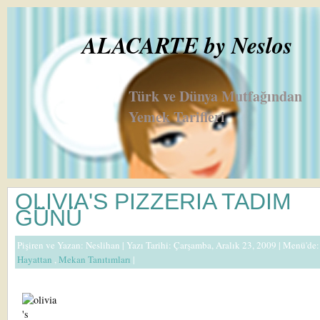
ALACARTE by Neslos
Türk ve Dünya Mutfağından
Yemek Tarifleri
OLIVIA'S PIZZERIA TADIM
GÜNÜ
Pişiren ve Yazan:
Neslihan
| Yazı Tarihi: Çarşamba, Aralık 23, 2009 |
Menü'de:
Hayattan
,
Mekan Tanıtımları
|