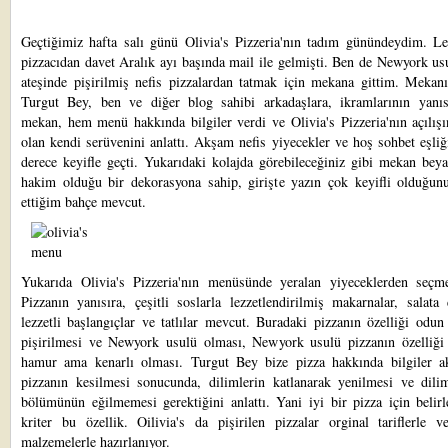
Geçtiğimiz hafta salı günü
Olivia's Pizzeria'nın
tadım günündeydim. Lev
pizzacıdan davet Aralık ayı başında mail ile gelmişti. Ben de Newyork u
ateşinde pişirilmiş nefis pizzalardan tatmak için mekana gittim. Mekanı
Turgut Bey, ben ve diğer blog sahibi arkadaşlara, ikramlarının yanı
mekan, hem menü hakkında bilgiler verdi ve Olivia's Pizzeria'nın açılış
olan kendi serüvenini anlattı. Akşam nefis yiyecekler ve hoş sohbet eşli
derece keyifle geçti. Yukarıdaki kolajda görebileceğiniz gibi mekan bey
hakim olduğu bir dekorasyona sahip, girişte yazın çok keyifli olduğun
ettiğim bahçe mevcut.
Yukarıda Olivia's Pizzeria'nın menüsünde yeralan yiyeceklerden seçme
Pizzanın yanısıra, çeşitli soslarla lezzetlendirilmiş makarnalar, salata ç
lezzetli başlangıçlar ve tatlılar mevcut. Buradaki pizzanın özelliği odun
pişirilmesi ve Newyork usulü olması, Newyork usulü pizzanın özelliği 
hamur ama kenarlı olması. Turgut Bey bize pizza hakkında bilgiler ak
pizzanın kesilmesi sonucunda, dilimlerin katlanarak yenilmesi ve dilim
bölümünün eğilmemesi gerektiğini anlattı. Yani iyi bir pizza için belirl
kriter bu özellik. Oilivia's da pişirilen pizzalar orginal tariflerle v
malzemelerle hazırlanıyor.