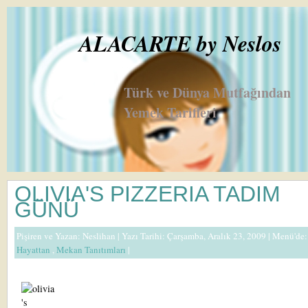
ALACARTE by Neslos
Türk ve Dünya Mutfağından
Yemek Tarifleri
OLIVIA'S PIZZERIA TADIM
GÜNÜ
Pişiren ve Yazan:
Neslihan
| Yazı Tarihi: Çarşamba, Aralık 23, 2009 |
Menü'de:
Hayattan
,
Mekan Tanıtımları
|