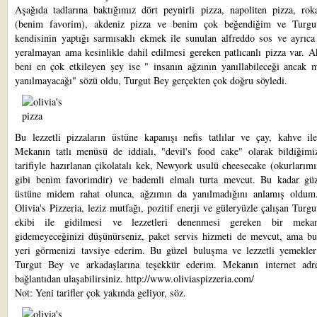
Aşağıda tadlarına baktığımız dört peynirli pizza, napoliten pizza, roka
(benim favorim), akdeniz pizza ve benim çok beğendiğim ve Turgu
kendisinin yaptığı sarmısaklı ekmek ile sunulan alfreddo sos ve ayrıc
yeralmayan ama kesinlikle dahil edilmesi gereken patlıcanlı pizza var. 
beni en çok etkileyen şey ise " insanın ağzının yanıllabileceği ancak m
yanılmayacağı" sözü oldu, Turgut Bey gerçekten çok doğru söyledi.
Bu lezzetli pizzaların üstüne kapanışı nefis tatlılar ve çay, kahve ile
Mekanın tatlı menüsü de iddialı, "devil's food cake" olarak bildiğimiz
tarifiyle hazırlanan çikolatalı kek, Newyork usulü cheesecake (okurlarımı
gibi benim favorimdir) ve bademli elmalı turta mevcut. Bu kadar güz
üstüne midem rahat olunca, ağzımın da yanılmadığını anlamış oldum
Olivia's Pizzeria, leziz mutfağı, pozitif enerji ve güleryüzle çalışan Turg
ekibi ile gidilmesi ve lezzetleri denenmesi gereken bir meka
gidemeyeceğinizi düşünürseniz, paket servis hizmeti de mevcut, ama bu
yeri görmenizi tavsiye ederim. Bu güzel buluşma ve lezzetli yemekler
Turgut Bey ve arkadaşlarına teşekkür ederim. Mekanın internet adr
bağlantıdan ulaşabilirsiniz.
http://www.oliviaspizzeria.com/
Not: Yeni tarifler çok yakında geliyor, söz.