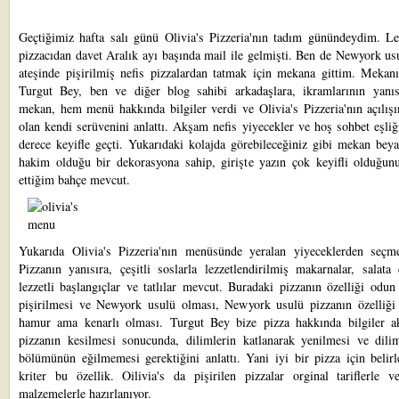
Geçtiğimiz hafta salı günü
Olivia's Pizzeria'nın
tadım günündeydim. Lev
pizzacıdan davet Aralık ayı başında mail ile gelmişti. Ben de Newyork u
ateşinde pişirilmiş nefis pizzalardan tatmak için mekana gittim. Mekanı
Turgut Bey, ben ve diğer blog sahibi arkadaşlara, ikramlarının yanı
mekan, hem menü hakkında bilgiler verdi ve Olivia's Pizzeria'nın açılış
olan kendi serüvenini anlattı. Akşam nefis yiyecekler ve hoş sohbet eşli
derece keyifle geçti. Yukarıdaki kolajda görebileceğiniz gibi mekan bey
hakim olduğu bir dekorasyona sahip, girişte yazın çok keyifli olduğun
ettiğim bahçe mevcut.
Yukarıda Olivia's Pizzeria'nın menüsünde yeralan yiyeceklerden seçme
Pizzanın yanısıra, çeşitli soslarla lezzetlendirilmiş makarnalar, salata ç
lezzetli başlangıçlar ve tatlılar mevcut. Buradaki pizzanın özelliği odun
pişirilmesi ve Newyork usulü olması, Newyork usulü pizzanın özelliği 
hamur ama kenarlı olması. Turgut Bey bize pizza hakkında bilgiler ak
pizzanın kesilmesi sonucunda, dilimlerin katlanarak yenilmesi ve dilim
bölümünün eğilmemesi gerektiğini anlattı. Yani iyi bir pizza için belirl
kriter bu özellik. Oilivia's da pişirilen pizzalar orginal tariflerle v
malzemelerle hazırlanıyor.