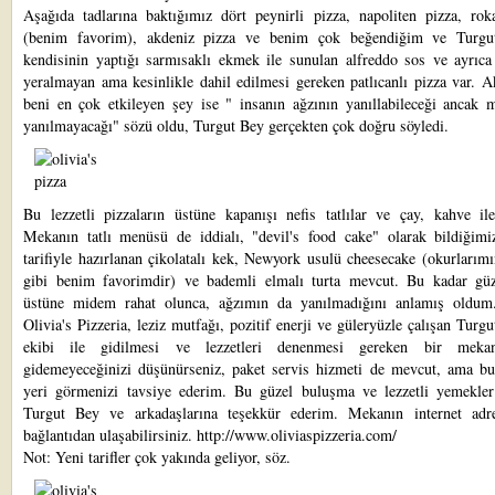
Aşağıda tadlarına baktığımız dört peynirli pizza, napoliten pizza, roka
(benim favorim), akdeniz pizza ve benim çok beğendiğim ve Turgu
kendisinin yaptığı sarmısaklı ekmek ile sunulan alfreddo sos ve ayrıc
yeralmayan ama kesinlikle dahil edilmesi gereken patlıcanlı pizza var. 
beni en çok etkileyen şey ise " insanın ağzının yanıllabileceği ancak m
yanılmayacağı" sözü oldu, Turgut Bey gerçekten çok doğru söyledi.
Bu lezzetli pizzaların üstüne kapanışı nefis tatlılar ve çay, kahve ile
Mekanın tatlı menüsü de iddialı, "devil's food cake" olarak bildiğimiz
tarifiyle hazırlanan çikolatalı kek, Newyork usulü cheesecake (okurlarımı
gibi benim favorimdir) ve bademli elmalı turta mevcut. Bu kadar güz
üstüne midem rahat olunca, ağzımın da yanılmadığını anlamış oldum
Olivia's Pizzeria, leziz mutfağı, pozitif enerji ve güleryüzle çalışan Turg
ekibi ile gidilmesi ve lezzetleri denenmesi gereken bir meka
gidemeyeceğinizi düşünürseniz, paket servis hizmeti de mevcut, ama bu
yeri görmenizi tavsiye ederim. Bu güzel buluşma ve lezzetli yemekler
Turgut Bey ve arkadaşlarına teşekkür ederim. Mekanın internet adr
bağlantıdan ulaşabilirsiniz.
http://www.oliviaspizzeria.com/
Not: Yeni tarifler çok yakında geliyor, söz.