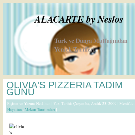
ALACARTE by Neslos
Türk ve Dünya Mutfağından
Yemek Tarifleri
OLIVIA'S PIZZERIA TADIM
GÜNÜ
Pişiren ve Yazan:
Neslihan
| Yazı Tarihi: Çarşamba, Aralık 23, 2009 |
Menü'de:
Hayattan
,
Mekan Tanıtımları
|