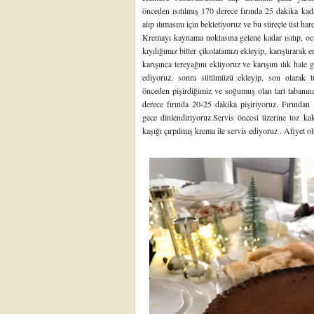
önceden ısıtılmış 170 derece fırında 25 dakika kad
alıp ılımasını için bekletiyoruz ve bu süreçte üst har
Kremayı kaynama noktasına gelene kadar ısıtıp, o
kıydığımız bitter çikolatamızı ekleyip, karıştırara
karışınca tereyağını ekliyoruz ve karışım ılık hale 
ediyoruz. sonra sütümüzü ekleyip, son olarak t
önceden pişirdiğimiz ve soğumuş olan tart tabanını
derece fırında 20-25 dakika pişiriyoruz. Fırından
gece dinlendiriyoruz.Servis öncesi üzerine toz ka
kaşığı çırpılmış krema ile servis ediyoruz . Afiyet ol