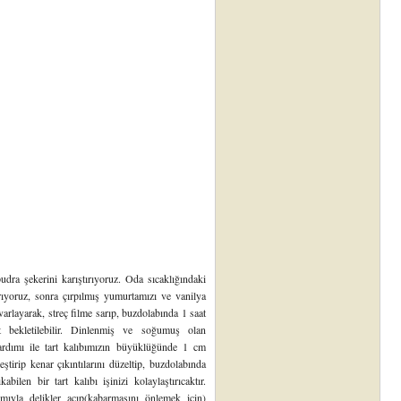
dra şekerini karıştırıyoruz. Oda sıcaklığındaki
rıyoruz, sonra çırpılmış yumurtamızı ve vanilya
rlayarak, streç filme sarıp, buzdolabında 1 saat
t bekletilebilir. Dinlenmiş ve soğumuş olan
rdımı ile tart kalıbımızın büyüklüğünde 1 cm
ştirip kenar çıkıntılarını düzeltip, buzdolabında
ilen bir tart kalıbı işinizi kolaylaştırıcaktır.
mıyla delikler açıp(kabarmasını önlemek için)