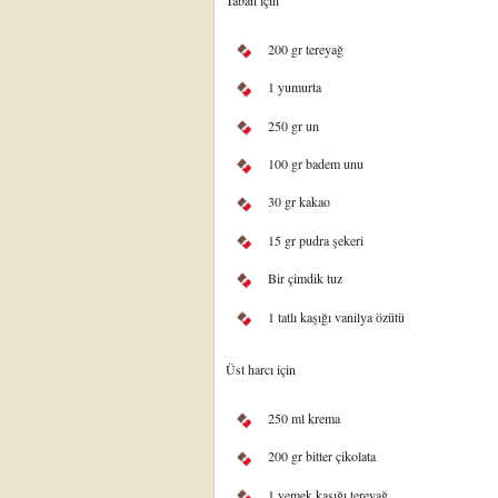
Taban için
200 gr tereyağ
1 yumurta
250 gr un
100 gr badem unu
30 gr kakao
15 gr pudra şekeri
Bir çimdik tuz
1 tatlı kaşığı vanilya özütü
Üst harcı için
250 ml krema
200 gr bitter çikolata
1 yemek kaşığı tereyağ