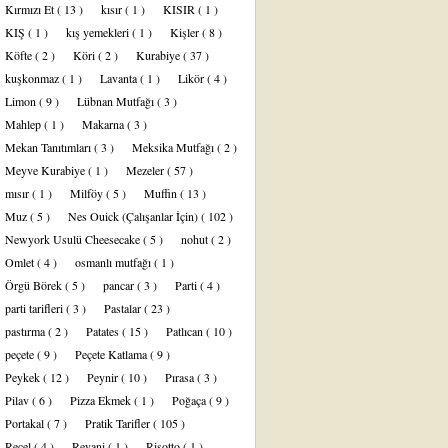
Kırmızı Et
( 13 )
kısır
( 1 )
KISIR
( 1 )
KIŞ
( 1 )
kış yemekleri
( 1 )
Kişler
( 8 )
Köfte
( 2 )
Köri
( 2 )
Kurabiye
( 37 )
kuşkonmaz
( 1 )
Lavanta
( 1 )
Likör
( 4 )
Limon
( 9 )
Lübnan Mutfağı
( 3 )
Mahlep
( 1 )
Makarna
( 3 )
Mekan Tanıtımları
( 3 )
Meksika Mutfağı
( 2 )
Meyve Kurabiye
( 1 )
Mezeler
( 57 )
mısır
( 1 )
Milföy
( 5 )
Muffin
( 13 )
Muz
( 5 )
Nes Ouick (Çalışanlar İçin)
( 102 )
Newyork Usulü Cheesecake
( 5 )
nohut
( 2 )
Omlet
( 4 )
osmanlı mutfağı
( 1 )
Örgü Börek
( 5 )
pancar
( 3 )
Parti
( 4 )
parti tarifleri
( 3 )
Pastalar
( 23 )
pastırma
( 2 )
Patates
( 15 )
Patlıcan
( 10 )
peçete
( 9 )
Peçete Katlama
( 9 )
Peykek
( 12 )
Peynir
( 10 )
Pırasa
( 3 )
Pilav
( 6 )
Pizza Ekmek
( 1 )
Poğaça
( 9 )
Portakal
( 7 )
Pratik Tarifler
( 105 )
Reçel
( 4 )
Revani
( 1 )
Risotto
( 1 )