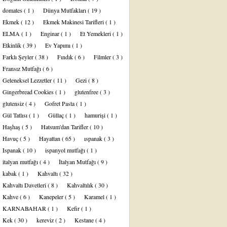
domates
( 1 )
Dünya Mutfakları
( 19 )
Ekmek
( 12 )
Ekmek Makinesi Tarifleri
( 1 )
ELMA
( 1 )
Enginar
( 1 )
Et Yemekleri
( 1 )
Etkinlik
( 39 )
Ev Yapımı
( 1 )
Farklı Şeyler
( 38 )
Fındık
( 6 )
Filmler
( 3 )
Fransız Mutfağı
( 6 )
Geleneksel Lezzetler
( 11 )
Gezi
( 8 )
Gingerbread Cookies
( 1 )
glutenfree
( 3 )
glutensiz
( 4 )
Gofret Pasta
( 1 )
Gül Tatlısı
( 1 )
Güllaç
( 1 )
hamurişi
( 1 )
Haşhaş
( 5 )
Hatsum'dan Tarifler
( 10 )
Havuç
( 5 )
Hayattan
( 65 )
ıspanak
( 3 )
Ispanak
( 10 )
ispanyol mutfağı
( 1 )
italyan mutfağı
( 4 )
İtalyan Mutfağı
( 9 )
kabak
( 1 )
Kahvaltı
( 32 )
Kahvaltı Davetleri
( 8 )
Kahvaltılık
( 30 )
Kahve
( 6 )
Kanepeler
( 5 )
Karamel
( 1 )
KARNABAHAR
( 1 )
Kefir
( 1 )
Kek
( 30 )
kereviz
( 2 )
Kestane
( 4 )