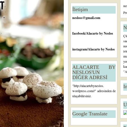
n
ne
c
İletişim
e
Pr
ki
nesloss@gmail.com
K
a
N
yı
facebook
/Alacarte by Neslos
Çü
t
sa
ne
instagram
/Alacarte by Neslos
is
mu
ye
ka
ALACARTE BY
"A
NESLOS'UN
DİĞER ADRESİ
"
http://alacartebyneslos.
I
wordpress.com/
/" adresinden de
ulaşabilirsiniz.
U
Google Translate