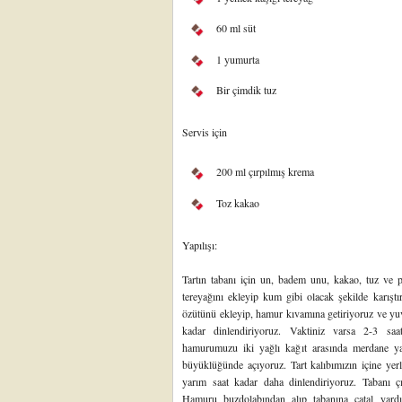
60 ml süt
1 yumurta
Bir çimdik tuz
Servis için
200 ml çırpılmış krema
Toz kakao
Yapılışı:
Tartın tabanı için un, badem unu, kakao, tuz ve pu
tereyağını ekleyip kum gibi olacak şekilde karıştı
özütünü ekleyip, hamur kıvamına getiriyoruz ve yuva
kadar dinlendiriyoruz. Vaktiniz varsa 2-3 saa
hamurumuzu iki yağlı kağıt arasında merdane ya
büyüklüğünde açıyoruz. Tart kalıbımızın içine yerle
yarım saat kadar daha dinlendiriyoruz. Tabanı çıkab
Hamuru buzdolabından alıp tabanına çatal yardı