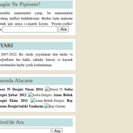
ugün Ne Pişirsem?
inizdeki malzemeleri yazıp, bu malzemelerle
pılmış tarifleri bulabilirsiniz. Birden fazla malzeme
rmek için araya (+)işareti koyun. "Peynir+yufka"
bi
YARI
2007-2022; Bu sitede yayınlanan tüm metin ve
toğrafların her hakkı saklıdır. İzinsiz ve kaynak
sterilmeden hiçbir yerde kullanılamaz.
asında Alacarte
cor 35 Dergisi Nisan 2014
Sofra
rgisi Şubat 2012
Anne Bebek
ergisi Ekim 2011
Ray
rme Dergisi'ndeki Yazılarım
enü'de Ara