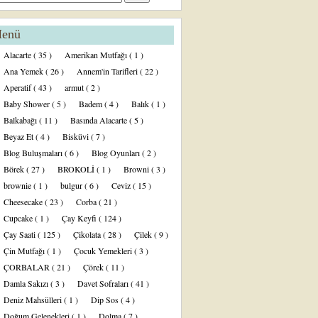
enü
Alacarte
( 35 )
Amerikan Mutfağı
( 1 )
Ana Yemek
( 26 )
Annem'in Tarifleri
( 22 )
Aperatif
( 43 )
armut
( 2 )
Baby Shower
( 5 )
Badem
( 4 )
Balık
( 1 )
Balkabağı
( 11 )
Basında Alacarte
( 5 )
Beyaz Et
( 4 )
Bisküvi
( 7 )
Blog Buluşmaları
( 6 )
Blog Oyunları
( 2 )
Börek
( 27 )
BROKOLİ
( 1 )
Browni
( 3 )
brownie
( 1 )
bulgur
( 6 )
Ceviz
( 15 )
Cheesecake
( 23 )
Corba
( 21 )
Cupcake
( 1 )
Çay Keyfi
( 124 )
Çay Saati
( 125 )
Çikolata
( 28 )
Çilek
( 9 )
Çin Mutfağı
( 1 )
Çocuk Yemekleri
( 3 )
ÇORBALAR
( 21 )
Çörek
( 11 )
Damla Sakızı
( 3 )
Davet Sofraları
( 41 )
Deniz Mahsülleri
( 1 )
Dip Sos
( 4 )
Doğum Gelenekleri
( 1 )
Dolma
( 7 )