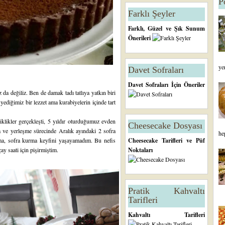
P
Farklı Şeyler
Farklı, Güzel ve Şık Sunum
Önerileri
ye
Davet Sofraları
Davet Sofraları İçin Öneriler
da değiliz. Ben de damak tadı tatlıya yatkın biri
ediğimiz bir lezzet ama kurabiyelerin içinde tart
iklikler gerçekleşti, 5 yıldır oturduğumuz evden
Cheesecake Dosyası
a ve yerleşme sürecinde Aralık ayındaki 2 sofra
he
ama, sofra kurma keyfini yaşayamadım. Bu nefis
Cheesecake Tarifleri ve Püf
çay saati için pişirmiştim.
Noktaları
Pratik Kahvaltı
Tarifleri
Kahvaltı Tarifleri