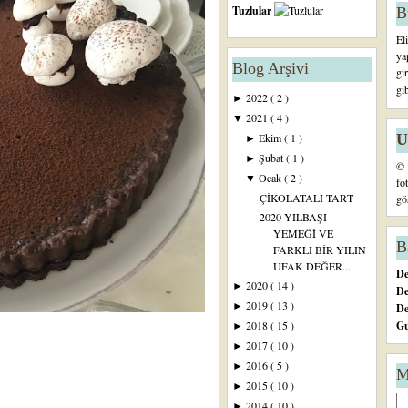
Tuzlular
B
El
ya
Blog Arşivi
gi
gi
2022
( 2 )
►
2021
( 4 )
▼
U
Ekim
( 1 )
►
Şubat
( 1 )
►
© 
Ocak
( 2 )
▼
fo
ÇİKOLATALI TART
gö
2020 YILBAŞI
YEMEĞİ VE
B
FARKLI BİR YILIN
UFAK DEĞER...
De
2020
( 14 )
►
De
2019
( 13 )
►
D
Gu
2018
( 15 )
►
2017
( 10 )
►
2016
( 5 )
►
M
2015
( 10 )
►
2014
( 10 )
►