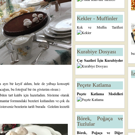
Kekler - Muffinler
Kek ve Muffin Tarifleri
Kurabiye Dosyası
bu
Çay Saatleri İçin Kurabiyeler
İ
ayrı bir keyif aldım, hele de yılbaşı konsepti
Peçete Katlama
aşacağım, bu fotoğraf bir ön gösterim olsun:)
Peçete Katlama Modelleri
abilen tart kalıbı için hazırladım. Süsleme olarak
mantar formundaki bezeleri kullandım ve çok da
isterseniz bezelerin
tarifi burada
Gelelim lezzetli
Börek, Poğaça ve
Tuzlular
Börek, Poğaça ve Diğer