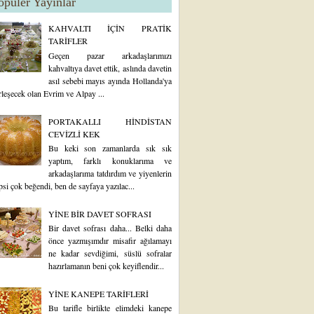
opüler Yayınlar
KAHVALTI İÇİN PRATİK
TARİFLER
Geçen pazar arkadaşlarımızı
kahvaltıya davet ettik, aslında davetin
asıl sebebi mayıs ayında Hollanda'ya
rleşecek olan Evrim ve Alpay ...
PORTAKALLI HİNDİSTAN
CEVİZLİ KEK
Bu keki son zamanlarda sık sık
yaptım, farklı konuklarıma ve
arkadaşlarıma tatdırdım ve yiyenlerin
psi çok beğendi, ben de sayfaya yazılac...
YİNE BİR DAVET SOFRASI
Bir davet sofrası daha... Belki daha
önce yazmışımdır misafir ağılamayı
ne kadar sevdiğimi, süslü sofralar
hazırlamanın beni çok keyiflendir...
YİNE KANEPE TARİFLERİ
Bu tarifle birlikte elimdeki kanepe