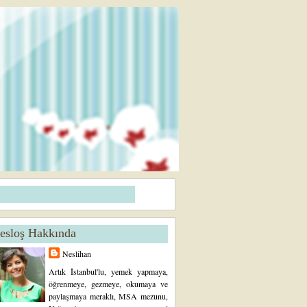
esloş Hakkında
Neslihan
Artık İstanbul'lu, yemek yapmaya,
öğrenmeye, gezmeye, okumaya ve
paylaşmaya meraklı, MSA mezunu,