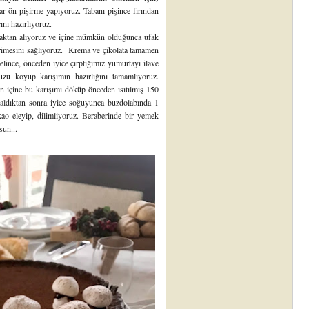
ar ön pişirme yapıyoruz. Tabanı pişince fırından
cını hazırlıyoruz.
caktan alıyoruz ve içine mümkün olduğunca ufak
k erimesini sağlıyoruz. Krema ve çikolata tamamen
gelince, önceden iyice çırptığımız yumurtayı ilave
uzu koyup karışımın hazırlığını tamamlıyoruz.
n içine bu karışımı döküp önceden ısıtılmış 150
 aldıktan sonra iyice soğuyunca buzdolabında 1
kao eleyip, dilimliyoruz. Beraberinde bir yemek
sun...