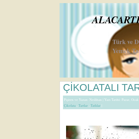
ALACARTE 
Türk ve 
Yemek Tar
ÇİKOLATALI TA
Pişiren ve Yazan:
Neslihan
| Yazı Tarihi: Pazar, Oca
Çikolata
,
Tartlar
,
Tatlılar
|