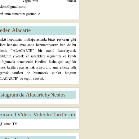
Yağmur'un annesi
sloss@gmail.com
ofilimin tamamını görüntüle
eden Alacarte
nkü hepimizin mutfağı aslında biraz restoran gibi
dece hepsini aynı anda hazırlamıyoruz, ben de bu
denle "ALACARTE" bir menü hazırlayarak
tediğiniz yiyecek ve içecekleri seçmenizi ve kendi
tfağınızda denemenizi istedim. Daha çok sağlıklı
mek tarifleri paylaşmak istiyorum, ama elbette tatlı
çamak tarifleri de bulunacak çünkü blogum
LACARTE" ve seçim size ait.
nstagram'da AlacartebyNeslos
zman TV'deki Videolu Tariflerim