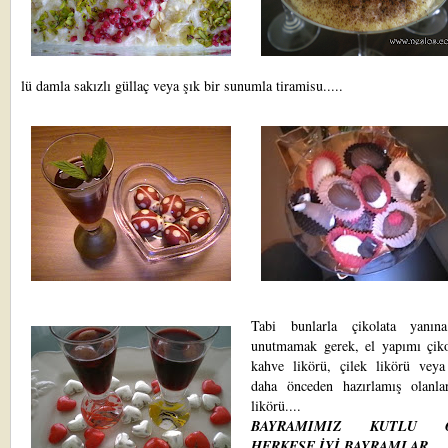
lü
damla sakızlı güllaç
veya
şık bir sunumla tiramisu
.....
Tabi bunlarla çikolata yanın
unutmamak gerek,
el yapımı çiko
kahve likörü
,
çilek likörü
veya
daha önceden hazırlamış olanl
likörü
....
BAYRAMIMIZ KUTLU O
HERKESE İYİ BAYRAMLAR