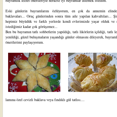
bayramlık lezzet önerileriyle herkese iyi bayramlar dilemek istedim.
Eski günlerin bayramlarını özlüyorum, en çok da annemin elinde
baklavaları... Oruç günlerinden sonra tüm aile yapılan kahvaltıları... Ş
hepimiz büyüdük ve farklı yerlerde kendi evlerimizde yaşar olduk ve 
istediğimiz kadar çok görüşemez...
Ben bu bayramın tatlı sohbetlerin yapıldığı, tatlı likörlerin içildiği, tatlı le
yenildiği, güzel buluşmaların yaşandığı günler olmasını dileyerek, bayraml
önerilerimi paylaşıyorum.
lamına özel
cevizli baklava
veya
fındıklı gül tatlısı
....