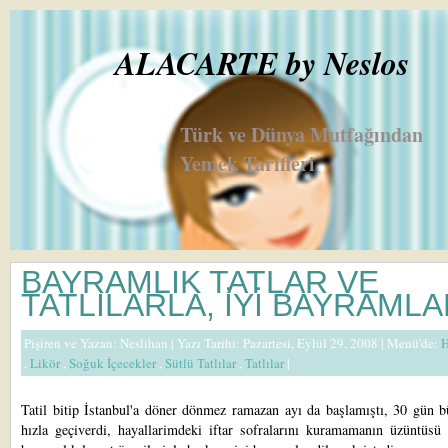
ALACARTE by Neslos
Türk ve Dünya Mutfağından
Yemek Tarifleri
BAYRAMLIK TATLAR VE
TATLILARLA, İYİ BAYRAML
Pişiren ve Yazan:
Neslihan
| Yazı Tarihi: Pazartesi, Eylül 29, 2008 |
Menü'de:
H
,
Likör
,
Soğuk İçecekler
,
Sütlü Tatlılar
,
Tatlılar
|
Tatil bitip İstanbul'a döner dönmez ramazan ayı da başlamıştı, 30 gün b
hızla geçiverdi, hayallarimdeki iftar sofralarını kuramamanın üzüntüsü